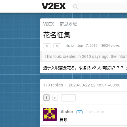
V2EX
奇思妙想
›
花名征集
itfisher
·
Jun 17, 2019
· 19034 views
This topic created in 2610 days ago, the inf
迫于入职需要花名，求各路 v2 大神献策？？？ 要
170 replies
•
2020-09-22 22:48:04 +08:00
1
2
itfisher
Jun 17, 2019
OP
自顶