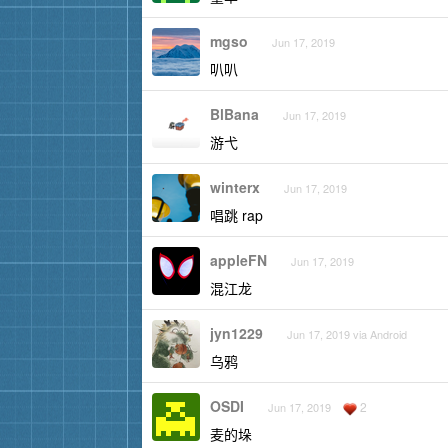
mgso
Jun 17, 2019
叭叭
BlBana
Jun 17, 2019
游弋
winterx
Jun 17, 2019
唱跳 rap
appleFN
Jun 17, 2019
混江龙
jyn1229
Jun 17, 2019 via Android
乌鸦
OSDI
2
Jun 17, 2019
麦的垛