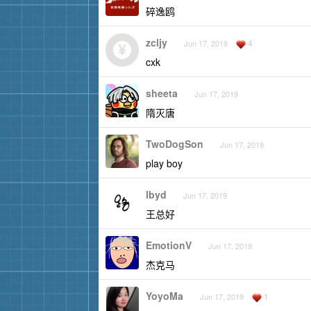
碎逸鸥
zcljy
4
Jun 17, 2019
cxk
sheeta
Jun 17, 2019
隋灭唐
TwoDogSon
Jun 17, 2019
play boy
lbyd
Jun 17, 2019
王总好
EmotionV
Jun 17, 2019
杰克马
YoyoMa
1
Jun 17, 2019