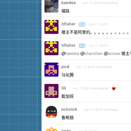
kaedea
Jun 17, 2019 via Android
福娃
itfisher
Jun 17, 2019
OP
楼主不是阿里的。。。。。。。。。。
itfisher
Jun 17, 2019
OP
@
kaedea
@
chanchan
@
across
楼主
pod
Jun 17, 2019 via Android
马化腾
iiii
1
Jun 17, 2019 via Android
能加班
echoick
Jun 17, 2019 via iPhone
鲁断肠
vazo
Jun 17, 2019