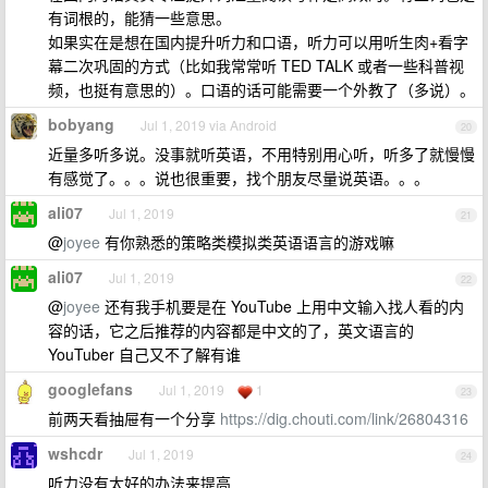
有词根的，能猜一些意思。
如果实在是想在国内提升听力和口语，听力可以用听生肉+看字
幕二次巩固的方式（比如我常常听 TED TALK 或者一些科普视
频，也挺有意思的）。口语的话可能需要一个外教了（多说）。
bobyang
Jul 1, 2019 via Android
20
近量多听多说。没事就听英语，不用特别用心听，听多了就慢慢
有感觉了。。。说也很重要，找个朋友尽量说英语。。。
ali07
Jul 1, 2019
21
@
joyee
有你熟悉的策略类模拟类英语语言的游戏嘛
ali07
Jul 1, 2019
22
@
joyee
还有我手机要是在 YouTube 上用中文输入找人看的内
容的话，它之后推荐的内容都是中文的了，英文语言的
YouTuber 自己又不了解有谁
googlefans
Jul 1, 2019
1
23
前两天看抽屉有一个分享
https://dig.chouti.com/link/26804316
wshcdr
Jul 1, 2019
24
听力没有太好的办法来提高