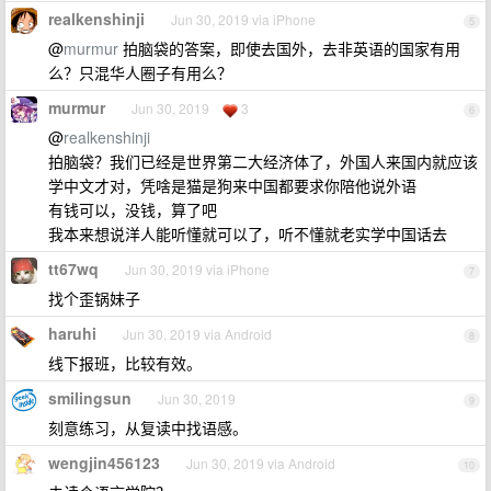
realkenshinji
Jun 30, 2019 via iPhone
5
@
murmur
拍脑袋的答案，即使去国外，去非英语的国家有用
么？只混华人圈子有用么？
murmur
Jun 30, 2019
3
6
@
realkenshinji
拍脑袋？我们已经是世界第二大经济体了，外国人来国内就应该
学中文才对，凭啥是猫是狗来中国都要求你陪他说外语
有钱可以，没钱，算了吧
我本来想说洋人能听懂就可以了，听不懂就老实学中国话去
tt67wq
Jun 30, 2019 via iPhone
7
找个歪锅妹子
haruhi
Jun 30, 2019 via Android
8
线下报班，比较有效。
smilingsun
Jun 30, 2019
9
刻意练习，从复读中找语感。
wengjin456123
Jun 30, 2019 via Android
10