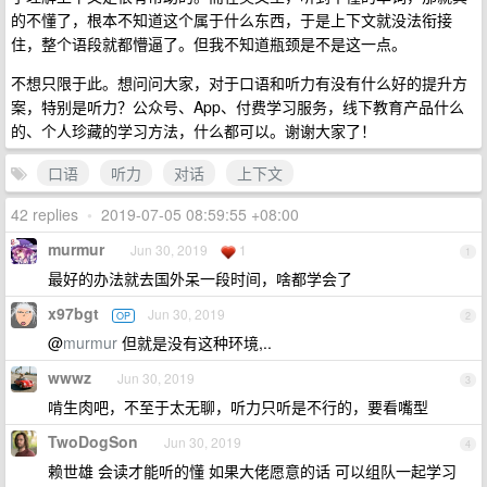
的不懂了，根本不知道这个属于什么东西，于是上下文就没法衔接
住，整个语段就都懵逼了。但我不知道瓶颈是不是这一点。
不想只限于此。想问问大家，对于口语和听力有没有什么好的提升方
案，特别是听力？公众号、App、付费学习服务，线下教育产品什么
的、个人珍藏的学习方法，什么都可以。谢谢大家了！
口语
听力
对话
上下文
42 replies
•
2019-07-05 08:59:55 +08:00
murmur
Jun 30, 2019
1
1
最好的办法就去国外呆一段时间，啥都学会了
x97bgt
Jun 30, 2019
OP
2
@
murmur
但就是没有这种环境,..
wwwz
Jun 30, 2019
3
啃生肉吧，不至于太无聊，听力只听是不行的，要看嘴型
TwoDogSon
Jun 30, 2019
4
赖世雄 会读才能听的懂 如果大佬愿意的话 可以组队一起学习