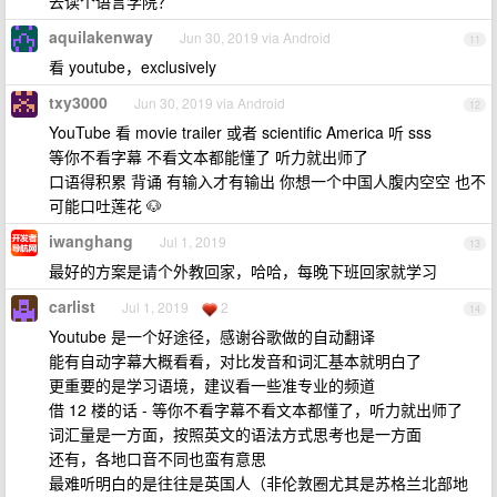
去读个语言学院？
aquilakenway
Jun 30, 2019 via Android
11
看 youtube，exclusively
txy3000
Jun 30, 2019 via Android
12
YouTube 看 movie trailer 或者 scientific America 听 sss
等你不看字幕 不看文本都能懂了 听力就出师了
口语得积累 背诵 有输入才有输出 你想一个中国人腹内空空 也不
可能口吐莲花 🐶
iwanghang
Jul 1, 2019
13
最好的方案是请个外教回家，哈哈，每晚下班回家就学习
carlist
Jul 1, 2019
2
14
Youtube 是一个好途径，感谢谷歌做的自动翻译
能有自动字幕大概看看，对比发音和词汇基本就明白了
更重要的是学习语境，建议看一些准专业的频道
借 12 楼的话 - 等你不看字幕不看文本都懂了，听力就出师了
词汇量是一方面，按照英文的语法方式思考也是一方面
还有，各地口音不同也蛮有意思
最难听明白的是往往是英国人（非伦敦圈尤其是苏格兰北部地