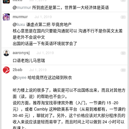
30
@
murmur
所到底还是第二，世界第一大经济体是英语
murmur
Jul 1, 2019
31
@
liuxu
谦虚点第二把 毕竟房地产
核心意思是在国内只要能沟通就可以 沟通不行不是你英文太差
是老外不会说中文
出国的话逼一下有英语环境就学会了
aaronysj
Jul 1, 2019
32
口语老炮儿马思瑞
2bab
Jul 1, 2019
33
@
joyee
哈哈竟然在这边碰到秋衣
听力楼上说的很多了，确实是可以不出国练出来，而且对其他方
面（读，说）的帮助也不会少。
说的方面，推荐淘宝找菲律宾外教（入门，一节课约 15 -20
元），或者 Cambly 这种欧美系平台（从易到难都有，一节课约
30-40 元），聊就对了。另外，这个价格应该对大部分程序员的
收入来说应该是轻而易举了，而且时间上可以做到 24 小时可以
有课上。