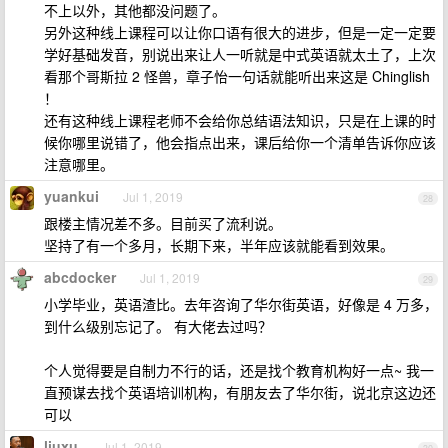
不上以外，其他都没问题了。
另外这种线上课程可以让你口语有很大的进步，但是一定一定要
学好基础发音，别说出来让人一听就是中式英语就太土了，上次
看那个哥斯拉 2 怪兽，章子怡一句话就能听出来这是 Chinglish
！
还有这种线上课程老师不会给你总结语法知识，只是在上课的时
候你哪里说错了，他会指点出来，课后给你一个清单告诉你应该
注意哪里。
yuankui
Jul 1, 2019
28
跟楼主情况差不多。目前买了流利说。
坚持了有一个多月，长期下来，半年应该就能看到效果。
abcdocker
Jul 1, 2019
29
小学毕业，英语渣比。去年咨询了华尔街英语，好像是 4 万多，
到什么级别忘记了。 有大佬去过吗？
个人觉得要是自制力不行的话，还是找个教育机构好一点~ 我一
直预谋去找个英语培训机构，有朋友去了华尔街，说北京这边还
可以
liuxu
Jul 1, 2019