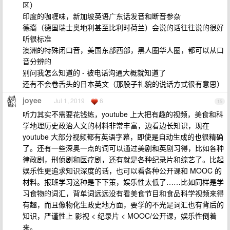
区）
印度的咖喱味，新加坡英语广东话发音和断音参杂
德裔（德国瑞士奥地利甚至比利时荷兰）会说的话往往说的很好
听很标准
澳洲的特殊闭口音，美国东部西部，黑人圈华人圈，都可以从口
音分辨的
别问我怎么知道的 - 被电话沟通大概就知道了
还有不会卷舌头的日本英文（那股子礼貌的说话方式很有意思）
joyee
Jul 1, 2019
6
15
听力其实不需要花钱练，youtube 上大把有趣的视频，美食和科
学地理历史政治人文的材料非常丰富，边看边长知识，现在
youtube 大部分视频都有英语字幕，即使是自动生成的也很精确
了。还有一些深奥一点的词可以通过美剧和英剧习得，比如各种
律政剧，刑侦剧和医疗剧，还有就是各种纪录片和综艺了。比起
娱乐性更追求知识深度的话，也可以看各种公开课和 MOOC 的
材料。报班学习这种是下下策，娱乐性太低了……比如同样是学
习食物的词汇，背单词远远没有看美食节目和食品科学视频来得
有趣，而且像物化生政史地方面，要学的不光是词汇也有背后的
知识，严谨性上 影视 < 纪录片 < MOOC/公开课，娱乐性倒着
来。