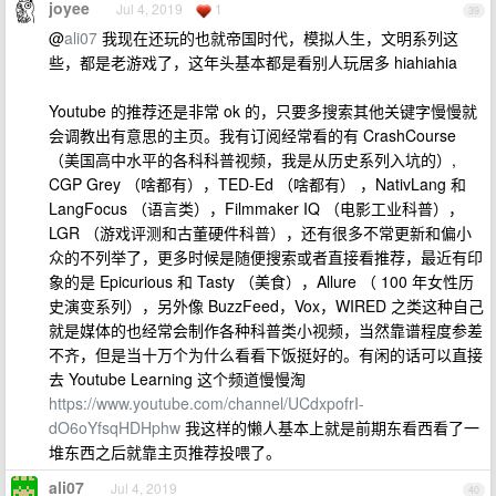
joyee
Jul 4, 2019
1
39
@
ali07
我现在还玩的也就帝国时代，模拟人生，文明系列这
些，都是老游戏了，这年头基本都是看别人玩居多 hiahiahia
Youtube 的推荐还是非常 ok 的，只要多搜索其他关键字慢慢就
会调教出有意思的主页。我有订阅经常看的有 CrashCourse
（美国高中水平的各科科普视频，我是从历史系列入坑的）,
CGP Grey （啥都有），TED-Ed （啥都有） ，NativLang 和
LangFocus （语言类），Filmmaker IQ （电影工业科普），
LGR （游戏评测和古董硬件科普），还有很多不常更新和偏小
众的不列举了，更多时候是随便搜索或者直接看推荐，最近有印
象的是 Epicurious 和 Tasty （美食），Allure （ 100 年女性历
史演变系列），另外像 BuzzFeed，Vox，WIRED 之类这种自己
就是媒体的也经常会制作各种科普类小视频，当然靠谱程度参差
不齐，但是当十万个为什么看看下饭挺好的。有闲的话可以直接
去 Youtube Learning 这个频道慢慢淘
https://www.youtube.com/channel/UCdxpofrI-
dO6oYfsqHDHphw
我这样的懒人基本上就是前期东看西看了一
堆东西之后就靠主页推荐投喂了。
ali07
Jul 4, 2019
40