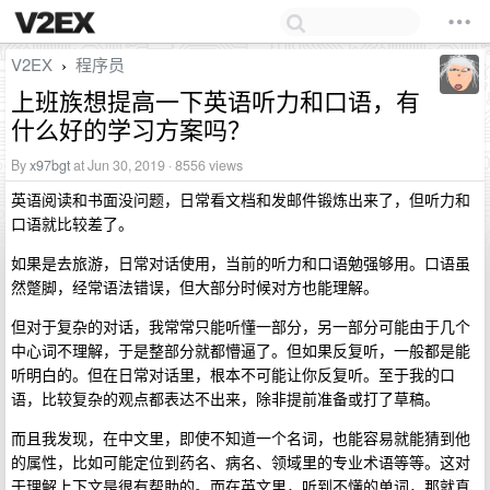
V2EX
程序员
›
上班族想提高一下英语听力和口语，有
什么好的学习方案吗？
By
x97bgt
at Jun 30, 2019 · 8556 views
英语阅读和书面没问题，日常看文档和发邮件锻炼出来了，但听力和
口语就比较差了。
如果是去旅游，日常对话使用，当前的听力和口语勉强够用。口语虽
然蹩脚，经常语法错误，但大部分时候对方也能理解。
但对于复杂的对话，我常常只能听懂一部分，另一部分可能由于几个
中心词不理解，于是整部分就都懵逼了。但如果反复听，一般都是能
听明白的。但在日常对话里，根本不可能让你反复听。至于我的口
语，比较复杂的观点都表达不出来，除非提前准备或打了草稿。
而且我发现，在中文里，即使不知道一个名词，也能容易就能猜到他
的属性，比如可能定位到药名、病名、领域里的专业术语等等。这对
于理解上下文是很有帮助的。而在英文里，听到不懂的单词，那就真