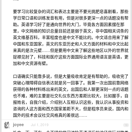
要学习比较复杂的词汇和表达主要是不要光挑肥皂喜剧看，那些
学日常口语和训练发音有用，但是对很多更深一点的话题没有帮
助。英语学习好了是通向世界的大门，毕竟各方面因素摆在那
里，中文网络的知识总量目前还是弱于英文，非中国相关词条的
英文维基百科，丰富程度也是中文不能比的。中文适合用来了解
中国和东亚国家，英文的东亚历史和人文方面的材料和中文比起
来真的是次元壁……但是要用中文来了解这些地区以外的世界就
捉襟见肘了，科技和医疗这些方面国际业界通用语言是英语，更
加和中文资源有壁。
口语确实只能靠多说，但是大量吸收肯定是有帮助的，吸收完了
突破心理障碍自信表达就是另一回事了。我第一次出国前靠网络
获得的各种材料练出来的英文，出国后和人聊更深刻一点的话题
也不难，难的主要是社交礼仪东西方差距比较大，比如握手，自
报姓名，自我介绍，介绍别人互相认识这些，我认识从事投资和
咨询的人这方面和西方国家差距不大，但是程序员来说，国内和
国外的技术会议社交风格真的差很远……
joyee
Jul 1, 2019
16