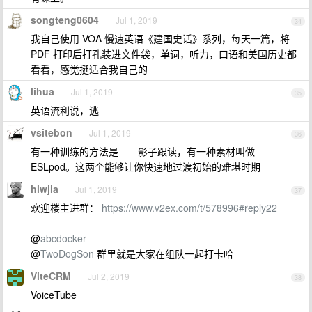
songteng0604
Jul 1, 2019
34
我自己使用 VOA 慢速英语《建国史话》系列，每天一篇，将
PDF 打印后打孔装进文件袋，单词，听力，口语和美国历史都
看看，感觉挺适合我自己的
lihua
Jul 1, 2019
35
英语流利说，逃
vsitebon
Jul 1, 2019
36
有一种训练的方法是——影子跟读，有一种素材叫做——
ESLpod。这两个能够让你快速地过渡初始的难堪时期
hlwjia
Jul 1, 2019
37
欢迎楼主进群：
https://www.v2ex.com/t/578996#reply22
@
abcdocker
@
TwoDogSon
群里就是大家在组队一起打卡哈
ViteCRM
Jul 2, 2019
38
VoiceTube