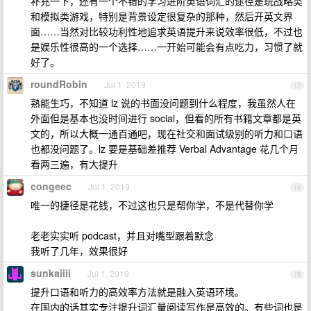
补充一下，还有一个不错的学习进阶英语词汇的途径是玩战略类
和模拟类游戏，特别是背景设定很复杂的那种，然后开英文界
面……当然对比较功利性地追求英语提升来说效率很低，不过也
是娱乐性很高的一个选择……一开始可能会有点吃力，习惯了就
好了。
roundRobin
Jul 1, 2019
17
熟能生巧，不知道 lz 说的书面没问题到什么程度，我虽然人在
外面但是基本也没时间进行 social，但看的所有书籍文章都是英
文的，所以大概一通百通吧，现在社交和面试级别的听力和口语
也都没问题了。lz 要是基础差推荐 Verbal Advantage 花几个月
看两三遍，有大提升
congeec
Jul 1, 2019
18
唯一的捷径是花钱，不过这也只是帮你学，不是代替你学
老老实实听 podcast，并且对嘴型跟着默念
我听了几年，效果很好
sunkaiiii
Jul 1, 2019
19
提升口语和听力的高效率方法就是融入英语环境。
在国内的话其实专注提升词汇量阅读写作是高效的。有些词也是