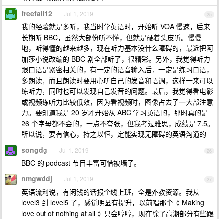
freefall12
Jul 1, 2019
25
我的经验就是多听，我当时学英语时，开始听 VOA 慢速，后来
长期听 BBC，虽然大部份听不懂，但就是硬着头皮听。慢慢
地，听得懂的越来越多，现在听力基本没什么障碍的，最近把阿
加莎小说改编的 BBC 剧全部听了，很精彩。另外，我觉得听力
跟口语是紧密相关的，有一定的语音输入后，一定是练习口语，
多朗读，而且朗读时要用心听自己的发音和语调，这样一来可以
练听力，同时也可以发现自己发音的问题。最后，我觉得看电影
或视频练听力比较低效，因为看视频时，图像占去了一大部注意
力。要知道我是 20 岁才开始从 ABC 学习英语的，那时真的是
26 个字母都不会的，一点不夸张，但我考过雅思，成绩是 7.5。
所以说，要有信心，持之以恒，定能实现无障碍的英语沟通的
songdg
Jul 1, 2019
26
BBC 的 podcast 节目丰富可惜被墙了。
nmgwddj
Jul 1, 2019
27
英语流利说，有闲钱的话报个线上班，全是外教资源。我从
level3 到 level5 了，感觉明显有提升，以前唱那个《 Making
love out of nothing at all 》只会哼哼，现在除了高潮部分有些跟