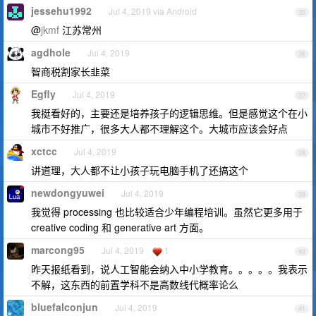
jessehu1992
Jul 4, 2019 via Android
35
@
jkmf
江苏常州
agdhole
Jul 4, 2019
36
智商税割家长韭菜
Egfly
Jul 4, 2019
37
我挺看好的，主要还是培养孩子的逻辑思维。但是感觉这个在小
城市不好推广，很多大人都不理解这个。大城市应该会好点
xctcc
Jul 4, 2019
38
讲道理，大人都不让小孩子玩电脑手机了还搞这个
newdongyuwei
Jul 4, 2019
39
我觉得 processing 也比较适合少年编程培训。虽然它更多用于
creative coding 和 generative art 方面。
marcong95
Jul 4, 2019
1
40
昨天报纸看到，说人工智能会纳入中小学教育。。。。。我表示
不解，这东西的前置学科不是高数线代概率论么
bluefalconjun
Jul 4, 2019
41