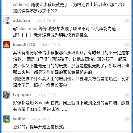
code.org
随便让小孩玩就是了... 为啥还要上培训班? 那个培训
班的课件不是抄这个的?
adzchao
Jul 4, 2019
42
@
tutustream
等等 我好想发现了哪里不对 少儿超能力速
成？！！！我外甥想成为钢铁侠有途径么
ksssdh123
Jul 4, 2019
43
其实有部分家长给小孩报那么多培训班，有时候目的不一定是想
培养， 而是自己没时间陪孩子，让他去跟培训班的孩子一起玩
耍，但又不能毫无目的的玩耍，那就是虚度光阴了，所以培训班
那么火热，都是这些忙碌的家长给带起来的
你随便搞个什么高大上的培训班，只要噱头符合当前热点，例如
深度学习，照样一堆家长买单
lvqingan
Jul 4, 2019
44
好像都是用 Scratch 在做，网上就能下载到免费的客户端，感觉
有点做 Flash 动画的味道……
wolfie
Jul 4, 2019
45
挺好的，提早开始上帝模式。