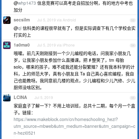
@
whp1473
信息竞赛可以高考走自招加分啊，有的地方中考也
加分
secsilm
Jul 5, 2019 via Android
53
@
ql
信科类的课程很早就有了，但是实际调查下有几个学校会实
打实的上
1a0ma0
Jul 5, 2019 via iPhone
54
哦嚯。前几天刚刚接到一个少儿编程的电话，问我家小朋友几
岁，让我家小朋友参加什么直播课。把👴整笑了，tm 母胎
solo，哪来的孩子，难不成我还能分裂繁殖？还有我本科学的计
科，上的师范大学，真有小朋友且 Ta 自己真心喜欢编程，我自
己也能教呀。我同意前几楼的观点，少儿编程和少儿汽修、少儿
厨师没啥区别。
LCINA
Jul 5, 2019
55
家庭盒子了解一下？不用上培训班，总共十二期，每个月一个盒
子。链接：
https://www.makeblock.com/cn/homeschooling_hezi?
utm_source=mbweb&utm_medium=banner&utm_campaign=c
n-hezi0521