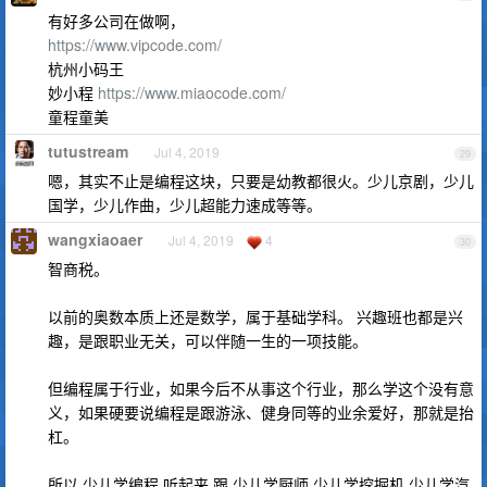
有好多公司在做啊，
https://www.vipcode.com/
杭州小码王
妙小程
https://www.miaocode.com/
童程童美
tutustream
Jul 4, 2019
29
嗯，其实不止是编程这块，只要是幼教都很火。少儿京剧，少儿
国学，少儿作曲，少儿超能力速成等等。
wangxiaoaer
Jul 4, 2019
4
30
智商税。
以前的奥数本质上还是数学，属于基础学科。 兴趣班也都是兴
趣，是跟职业无关，可以伴随一生的一项技能。
但编程属于行业，如果今后不从事这个行业，那么学这个没有意
义，如果硬要说编程是跟游泳、健身同等的业余爱好，那就是抬
杠。
所以 少儿学编程 听起来 跟 少儿学厨师 少儿学挖掘机 少儿学汽