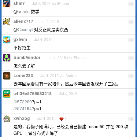
shm7
Jul 4, 2019 via iPhone
10
@
anmie
数学
alienx717
Jul 4, 2019
11
@
Ccxdcyl
对反正就是卖东西
gxlwm
Jul 4, 2019
12
不好招生
BombVendor
Jul 4, 2019 via iPhone
13
怎么去了解
Loner233
Jul 4, 2019 via Android
14
去年回家看见有一家培训，然后今年回去发现开了三家。
c4f36e5766583218
Jul 4, 2019
15
/t/572269
?p=1
/t/574164
?p=1
xwhxbg
Jul 4, 2019
7
16
是的，我侄子刚满月，已经会自己搭建 resnet50 并在 200 块
GPU 上做分布式训练了