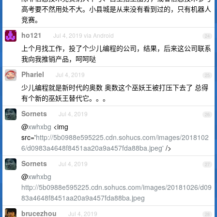
高考要不然用处不大。小县城是从来没有看到过的，只有机器人
竞赛。
ho121
Jul 4, 2019 via Android
24
上个月找工作，投了个少儿编程的公司，结果，后来这公司联系
我向我推销产品，呵呵哒
Phariel
Jul 4, 2019
25
少儿编程就是新时代的奥数 奥数这个巫妖王被打压下去了 总得
有个新的巫妖王替代它。。。
Sornets
Jul 4, 2019
26
@
xwhxbg
<img
src='
http://5b0988e595225.cdn.sohucs.com/images/2018102
6/d0983a4648f8451aa20a9a457fda88ba.jpeg'
/>
Sornets
Jul 4, 2019
27
@
xwhxbg
http://5b0988e595225.cdn.sohucs.com/images/20181026/d09
83a4648f8451aa20a9a457fda88ba.jpeg
brucezhou
Jul 4, 2019
28