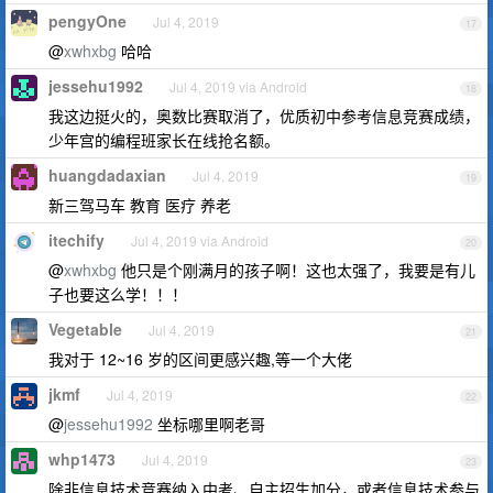
pengyOne
Jul 4, 2019
17
@
xwhxbg
哈哈
jessehu1992
Jul 4, 2019 via Android
18
我这边挺火的，奥数比赛取消了，优质初中参考信息竞赛成绩，
少年宫的编程班家长在线抢名额。
huangdadaxian
Jul 4, 2019
19
新三驾马车 教育 医疗 养老
itechify
Jul 4, 2019 via Android
20
@
xwhxbg
他只是个刚满月的孩子啊！这也太强了，我要是有儿
子也要这么学！！！
Vegetable
Jul 4, 2019
21
我对于 12~16 岁的区间更感兴趣,等一个大佬
jkmf
Jul 4, 2019
22
@
jessehu1992
坐标哪里啊老哥
whp1473
Jul 4, 2019
23
除非信息技术竞赛纳入中考、自主招生加分，或者信息技术参与