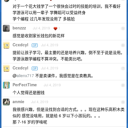
对于一个花大钱学了一个很快会过时的技能的培训，我不看好
学游泳可以用一辈子 学舞蹈可以受益终身
学个编程 过几年发现没用了 多尴尬
benzzz
Jul 4, 2019
1
5
感觉是收割家长钱包的新花样
Ccxdcyl
Jul 4, 2019
OP
6
提前让孩子学习，最主要的还是培养兴趣，倒不至于说是没用。
学游泳跟学编程不算冲突。不能类比吧。
Ccxdcyl
Jul 4, 2019
OP
7
@
alienx717
不是卖课件，我感觉是在卖教具。
PerFectTime
Jul 4, 2019
8
个人觉得还是圈钱
anmie
Jul 4, 2019
9
我很感兴趣，但是没找到合适的方式。。。现在这种乐高积木类
似的 感觉没啥用，就是给 6 岁以下小孩玩的。。。
那 7-16 岁的学啥呢