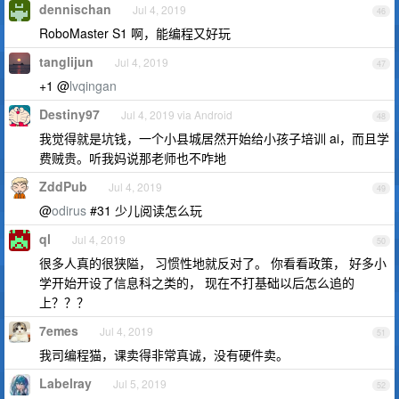
dennischan
Jul 4, 2019
46
RoboMaster S1 啊，能编程又好玩
tanglijun
Jul 4, 2019
47
+1 @
lvqingan
Destiny97
Jul 4, 2019 via Android
48
我觉得就是坑钱，一个小县城居然开始给小孩子培训 ai，而且学
费贼贵。听我妈说那老师也不咋地
ZddPub
Jul 4, 2019
49
@
odirus
#31 少儿阅读怎么玩
ql
Jul 4, 2019
50
很多人真的很狭隘， 习惯性地就反对了。 你看看政策， 好多小
学开始开设了信息科之类的， 现在不打基础以后怎么追的
上？？？
7emes
Jul 4, 2019
51
我司编程猫，课卖得非常真诚，没有硬件卖。
Labelray
Jul 5, 2019
52