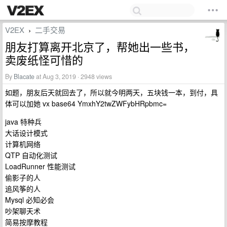
V2EX
二手交易
›
朋友打算离开北京了，帮她出一些书，
卖废纸怪可惜的
By
Blacate
at Aug 3, 2019 · 2948 views
如题，朋友后天就回去了，所以就今明两天，五块钱一本，到付，具
体可以加她 vx base64 YmxhY2twZWFybHRpbmc=
java 特种兵
大话设计模式
计算机网络
QTP 自动化测试
LoadRunner 性能测试
偷影子的人
追风筝的人
Mysql 必知必会
吵架聊天术
简易按摩教程