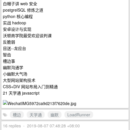
白帽子讲 web 安全
postgrelSQL 修炼之道
python 核心编程
实战 hadoop
安卓设计与实现
沃顿商学院最受欢迎谈判课
反脆弱
目送--龙应台
智齿
槽边事
幽默沟通学
小幽默大气场
大型网站架构技术
CSS+DIV 网站布局入门到精通
21 天学通 javascript
槽边
天学通
幽默
LoadRunner
16 replies
•
2019-08-07 07:48:28 +08:00