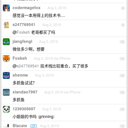
codermagefox
Aug 3, 2019
8
感觉没一本用得上的技术书....
s247769541
Aug 3, 2019
9
@
Foxkeh
老哥都买了吗
jiangfengl
Aug 3, 2019
10
微信多少啊，想要
Foxkeh
Aug 3, 2019 via iPhone
11
@
s247769541
技术栈比较重合，买了很多
shenme
Aug 3, 2019
12
多抓鱼试试？
xiandao7997
Aug 3, 2019 via iPhone
13
多抓鱼
1239305697
Aug 3, 2019
14
小姐姐的书吗 :grinning:
Blacate
Aug 3, 2019
OP
15