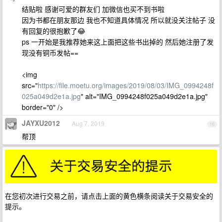
结贴啦 感谢可爱的群友们 加微信也买不到书啦
因为书都在朋友那边 我也不知道具体情况 所以就没关注帖子 没
有回复的很抱歉了😂
ps 一开始是我推荐她来这上面把这些书出掉的 然后她注册了发
现没有铜币发帖==
<img
src="
https://file.moetu.org/images/2019/08/03/IMG_0994248f
025a049d2e1a.jpg
" alt="IMG_0994248f025a049d2e1a.jpg"
border="0" />
JAYXU2012
Aug 7, 2019
16
帮顶
在您初次进行交易之前，请点击上面的黄色横条阅读关于交易安全的
提示。