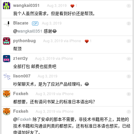
wangkai0351
Aug 3, 2019
1
1
我个人虽然没需求，但是看到好价还是帮顶。
Blacate
Aug 3, 2019
OP
2
@
wangkai0351
感谢😂
pythonbug
Aug 3, 2019 via iPhone
1
3
帮顶
z1err2y
Aug 3, 2019 via iPhone
4
全部打包 邮费也挺贵吧
lison007
Aug 3, 2019
5
吵架聊天术，是为了应对产品经理吗，😂
Foxkeh
Aug 3, 2019 via iPhone
6
都想要，还有请问书架上的标准日本语出吗？
Foxkeh
Aug 3, 2019 via iPhone
7
@
Foxkeh
除了安卓的那本不需要，非技术书籍用不上，其他的
技术书籍和沟通谈判类的都想买，还有标准日本语也想买，已经
申请加好友了。