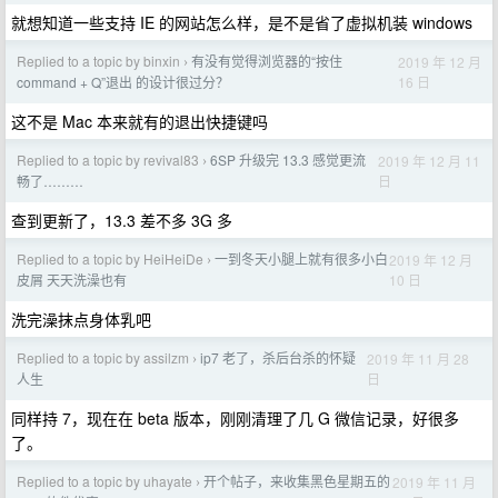
就想知道一些支持 IE 的网站怎么样，是不是省了虚拟机装 windows
Replied to a topic by binxin
有没有觉得浏览器的“按住
2019 年 12 月
›
16 日
command + Q”退出 的设计很过分？
这不是 Mac 本来就有的退出快捷键吗
Replied to a topic by revival83
6SP 升级完 13.3 感觉更流
2019 年 12 月 11
›
日
畅了………
查到更新了，13.3 差不多 3G 多
Replied to a topic by HeiHeiDe
一到冬天小腿上就有很多小白
2019 年 12 月
›
10 日
皮屑 天天洗澡也有
洗完澡抹点身体乳吧
Replied to a topic by assilzm
ip7 老了，杀后台杀的怀疑
2019 年 11 月 28
›
日
人生
同样持 7，现在在 beta 版本，刚刚清理了几 G 微信记录，好很多
了。
Replied to a topic by uhayate
开个帖子，来收集黑色星期五的
2019 年 11 月
›