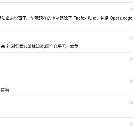
1
说事了。毕竟现在的浏览器除了 Firefox 和 ie，包括 Opera edge
1
996 的浏览器名单就知道,国产几乎无一幸免
2
2
得信赖
2
2