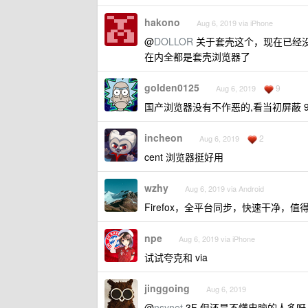
hakono
Aug 6, 2019 via iPhone
@
DOLLOR
关于套壳这个，现在已经没法拿来
在内全都是套壳浏览器了
golden0125
9
Aug 6, 2019
国产浏览器没有不作恶的,看当初屏蔽 
incheon
2
Aug 6, 2019
cent 浏览器挺好用
wzhy
Aug 6, 2019 via Android
Firefox，全平台同步，快速干净，值
npe
Aug 6, 2019 via iPhone
试试夸克和 via
jinggoing
Aug 6, 2019
@
nsynet
3F 但还是不懂电脑的人多呀