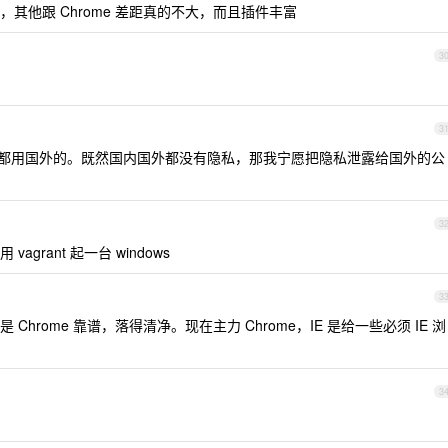
其他跟 Chrome 差距真的不大，而且插件丰富
3
3
都用国外的。既然国内国外都没有隐私，那我宁愿把隐私泄露给国外的公
3
rant 起一台 windows
3
hrome 靠谱，落得清净。现在主力 Chrome，IE 是给一些必须 IE 浏
3