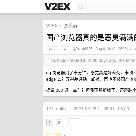
V2EX
浏览器
›
国产浏览器真的是恶臭满满
jy04149886
·
Aug 6, 2019
· 25951 vie
2
This topic created in 2560 days ago, the inf
qq 浏览器用了十分钟，感觉真是好差劲，卡顿不
edge 么？弄得差好劲，卸掉，再也不装国产浏
据说 360 好一点？？但我不想折腾了，还是装个 c
121 replies
•
2021-05-08 11:58:51 +08:00
1
2