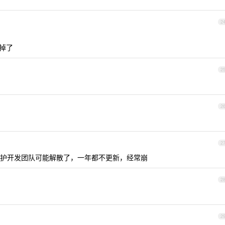
2
换掉了
2
2
2
护开发团队可能解散了，一年都不更新，经常崩
2
2