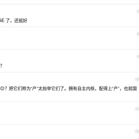
GE 了，还挺好
？
1
？把它们称为“产”太抬举它们了。拥有自主内核，配得上“产”，也就国
1
1