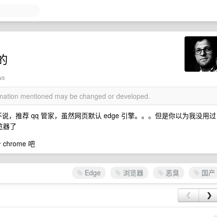
的
ws
ormation mentioned may be changed or developed.
说，推荐 qq 管家，虽然网页默认 edge 引擎。。。但是你以为我没用过
览器了
hrome 吧
Edge
浏览器
恶臭
国产
❮
❯