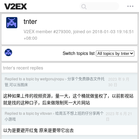
tnter
V2EX member #279300, joined on 2018-01-03 19:16:51
+08:00
Switch topics list
tnter's recent replies
Replied to a topic by wefgonujnopu
分享个免费静态文件托
2023 年 9 月
›
30 日
管,可以当图床
这种如果丄传的视频资源，量一大，这个桶就做鉴权了，以前影视站
就是找的这种口子，后来做限制死一大片网站
Replied to a topic by vitovan
给周五不想上班的仔分享两个
2023 年 6 月 21
›
日
小游戏
以为是要避开红鬼 原来是要带它出去