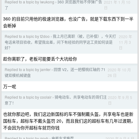
Replied to a topic by iwukong
360 浏览器开始不停弹广告
2021 年 1 月 10
›
日
了
360 的目前只用他的极速浏览器，也没广告，就是下载东西下到一半
会断掉
Replied to a topic by t2doo
我上月已离职（被，已补偿），今天打
2020 年
›
11 月 3
电话来项目验收，希望我出差，问下有经验的同学这工资如何谈是
日
好？
趁你离职了，老板可能要丢个大坑给你
Replied to a topic by jamfer
回馈 V2，送一把樱桃红轴的 71
2020 年 10 月
›
26 日
键双模机械键盘
万一呢
Replied to a topic by coolair
骑电动车、共享电动车的哥们注
2020 年 9 月 5
›
日
意了！
也就你那边吧，我们这边新国标的车不强制戴头盔，共享电车也是新
国标车，超标车不戴头盔罚 20，而且我们这的超标车有几年过渡期，
不会因为你开超标车就罚你钱
Replied to a topic by qnyh
电瓶车求推荐
2020 年 9 月 5 日
›