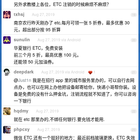
另外求教楼上各位，ETC 注销的时候麻烦不麻烦？
txhsj
Aug 27, 2019
19
南京农行昨天刚办了 etc,每月可领一张 5 折券，最多优惠 30
元，超出部分按 95 折算
sunulin
Aug 27, 2019 via Android
20
华夏银行 ETC，免费安装
前三个月 5 折，最高优惠 100 元。
还能领 50 元加油券。
deepdark
Aug 27, 2019 via Android
1
21
@
Just1n
我是在招行 app 里的城市服务里办的，可以自行去网
点办，也可以在网上办他把设备邮寄给你，快递小哥帮你装。设
备是免费的没有什么押金坑，注销流程就不知道了，你可以咨询
一下银行
hqdmy
Aug 27, 2019
22
就在 etc 那里办的,不绑任何银行.要充钱才能用.
phpcxy
Aug 27, 2019
23
微信 ETC 还有一个挺好的地方：最近前档玻璃更换，ETC 失效