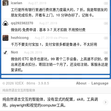
icarian
Aug 27, 2019
33
工行是所有银行里通行费优惠力度最大的，7 折。我是帮朋友的
朋友完成任务，开着车上门，10 分钟办好了，记账卡。
qq292382270
Aug 27, 2019
34
微信的.免费申请 . 基本 3-7 天才扣款 不用预付费
hezhicong
Aug 27, 2019 via iPhone
35
千万不要支付宝加 1，支付宝很多都是鲁通卡，不太好用
Nott
Aug 28, 2019
36
微信的 ETC 助手也是坑，99 寄个二手设备，上高速不识别，倒
出来还差点扣分，寄回注销一个月了，还没给注销，客服永远是
复读机。
© 2026 V2EX · 86ms · 3.9.8.5
About
·
Language
纯自然语言交互的智能体
纯自然语言交互的智能体，没有显式的配置，skill，工具调
›
用。playwright和视觉的computer工具。