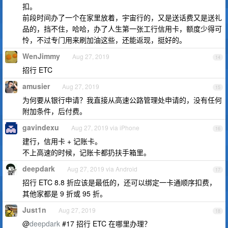
扣。
前段时间办了一个在家里放着，宇宙行的，又是送话费又是送礼
品的，挡不住，哈哈，办了人生第一张工行信用卡，额度少得可
怜，不过专门用来刷加油这些，还能返现，挺好的。
WenJimmy
Aug 27, 2019
14
招行 ETC
amusier
Aug 27, 2019
15
为何要从银行申请？我直接从高速公路管理处申请的，没有任何
附加条件，后付费。
gavindexu
Aug 27, 2019 via iPhone
16
建行，信用卡 + 记账卡。
不上高速的时候，记账卡都扔扶手箱里。
deepdark
Aug 27, 2019 via Android
17
招行 ETC 8.8 折应该是最低的，还可以绑定一卡通顺序扣费，
其他家都是 9 折或 95 折。
Just1n
Aug 27, 2019
18
@
deepdark
#17 招行 ETC 在哪里办理？