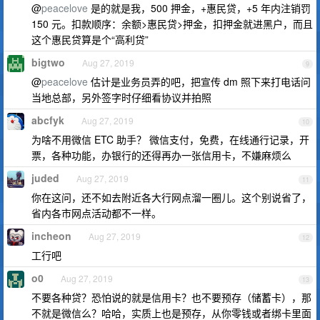
@
peacelove
是的就是我，500 押金，+惠民贷，+5 年内注销罚
150 元。扣款顺序：余额>惠民贷>押金，扣押金就进黑户，而且
这个惠民贷算是个“高利贷”
bigtwo
Aug 27, 2019
9
@
peacelove
估计是业务员弄的吧，把宣传 dm 照下来打电话问
当地总部，另外签字时仔细看协议并拍照
abcfyk
Aug 27, 2019
10
为啥不用微信 ETC 助手？ 微信支付，免费，在线通行记录，开
票，各种功能，办银行的还得再办一张信用卡，不嫌麻烦么
juded
Aug 27, 2019
11
你在这问，还不如去附近各大行网点溜一圈儿。这个别说省了，
省内各市网点活动都不一样。
incheon
Aug 27, 2019
12
工行吧
o0
Aug 27, 2019
13
不要各种贷？恐怕说的就是信用卡？也不要预存（储蓄卡），那
不就是微信么？哈哈，实质上也是预存，从你零钱或者绑卡里面