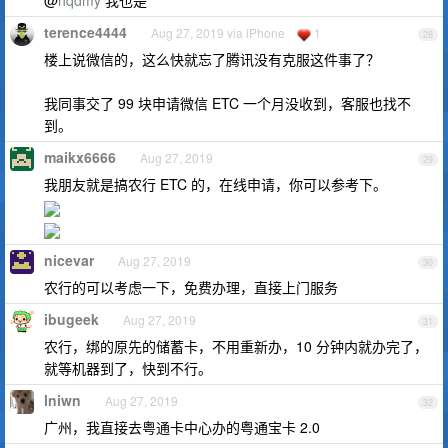
@
hqdmy
我也是
terence4444
Aug 27, 2019 via iPhone
1
28
楼上说微信的，这么快就忘了腾讯没有克服这件事了？
我同事交了 99 块申请微信 ETC 一个月没收到，客服也找不
到。
maikx6666
Aug 27, 2019
29
我朋友就是搞农行 ETC 的，在线申请，你可以参考下。
nicevar
Aug 27, 2019
30
农行的可以考虑一下，免费办理，直接上门服务
ibugeek
Aug 27, 2019
31
农行，绑的原先的储蓄卡，不用重新办，10 分钟内就办完了，
就等机器到了，快到不行。
lniwn
Aug 27, 2019
32
广州，我直接去粤通卡中心办的粤通宝卡 2.0