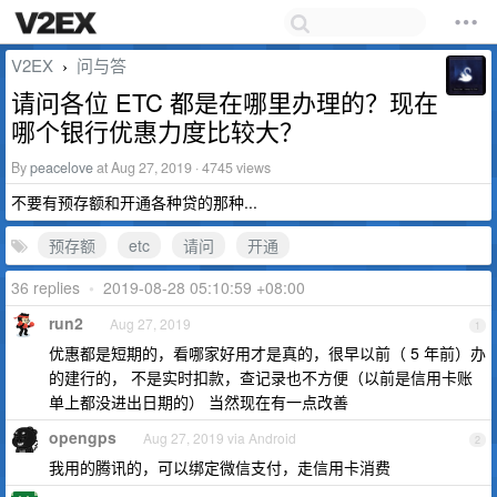
V2EX
问与答
›
请问各位 ETC 都是在哪里办理的？现在
哪个银行优惠力度比较大？
By
peacelove
at Aug 27, 2019 · 4745 views
不要有预存额和开通各种贷的那种...
预存额
etc
请问
开通
36 replies
•
2019-08-28 05:10:59 +08:00
run2
Aug 27, 2019
1
优惠都是短期的，看哪家好用才是真的，很早以前（ 5 年前）办
的建行的， 不是实时扣款，查记录也不方便（以前是信用卡账
单上都没进出日期的） 当然现在有一点改善
opengps
Aug 27, 2019 via Android
2
我用的腾讯的，可以绑定微信支付，走信用卡消费