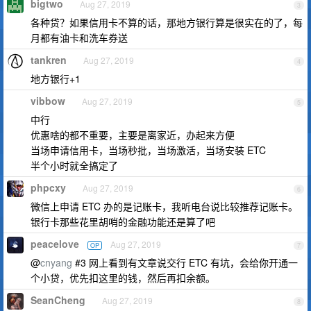
bigtwo
Aug 27, 2019
3
各种贷？如果信用卡不算的话，那地方银行算是很实在的了，每
月都有油卡和洗车券送
tankren
Aug 27, 2019
4
地方银行+1
vibbow
Aug 27, 2019
5
中行
优惠啥的都不重要，主要是离家近，办起来方便
当场申请信用卡，当场秒批，当场激活，当场安装 ETC
半个小时就全搞定了
phpcxy
Aug 27, 2019
6
微信上申请 ETC 办的是记账卡，我听电台说比较推荐记账卡。
银行卡那些花里胡哨的金融功能还是算了吧
peacelove
Aug 27, 2019
OP
7
@
cnyang
#3 网上看到有文章说交行 ETC 有坑，会给你开通一
个小贷，优先扣这里的钱，然后再扣余额。
SeanCheng
Aug 27, 2019
8