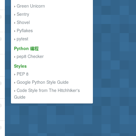
Green Unicorn
›
Sentry
›
4
Shovel
›
Pyflakes
›
pytest
›
5
Python 编程
pep8 Checker
›
Styles
PEP 8
›
Google Python Style Guide
›
6
Code Style from The Hitchhiker's
›
Guide
7
8