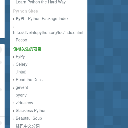
Learn Python the Hard Way
›
Python Sites
PyPI
- Python Package Index
›
›
http://diveintopython.org/toc/index.html
Pocoo
›
值得关注的项目
PyPy
›
1
Celery
›
Jinja2
›
Read the Docs
›
gevent
›
2
pyenv
›
virtualenv
›
Stackless Python
›
Beautiful Soup
›
3
结巴中文分词
›