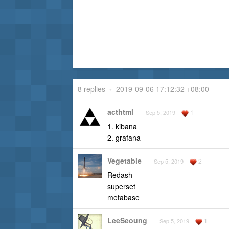
8 replies
•
2019-09-06 17:12:32 +08:00
acthtml
1
Sep 5, 2019
1. kibana
2. grafana
Vegetable
2
Sep 5, 2019
Redash
superset
metabase
LeeSeoung
1
Sep 5, 2019