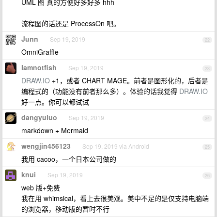
UML 图 真的方便好多好多 hhh
流程图的话还是 ProcessOn 吧。
Junn
Sep 19, 2019
22
OmniGraffle
Iamnotfish
Sep 19, 2019
23
DRAW.IO
+1，或者 CHART MAGE。前者是图形化的，后者是
编程式的（功能没有前者那么多）。体验的话我觉得
DRAW.IO
好一点。你可以都试试
dangyuluo
Sep 19, 2019
24
markdown + Mermaid
wengjin456123
Sep 19, 2019 via Android
25
我用 cacoo，一个日本公司做的
knui
Sep 19, 2019
26
web 版+免费
我在用 whimsical，看上去很美观。美中不足的是仅支持电脑端
的浏览器，移动版的暂时不行