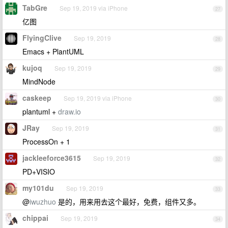
TabGre
Sep 19, 2019 via iPhone
27
亿图
FlyingClive
Sep 19, 2019
28
Emacs + PlantUML
kujoq
Sep 19, 2019
29
MindNode
caskeep
Sep 19, 2019 via iPhone
30
plantuml +
draw.io
JRay
Sep 19, 2019
31
ProcessOn + 1
jackleeforce3615
Sep 19, 2019
32
PD+VISIO
my101du
Sep 19, 2019
33
@
iwuzhuo
是的，用来用去这个最好，免费，组件又多。
chippai
Sep 19, 2019
34