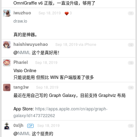
OmniGraffle v6 正版，一直没升级，够用了
iwuzhuo
Sep 18, 2019
3
11
draw.io
真的是神器。
haishiwuyuehao
Sep 18, 2019 via iPhone
12
@
NMML
这个是真好用！
Phariel
Sep 18, 2019
13
Visio Online
只能说能用 但照比 WIN 客户端版差了很多
tang3w
Sep 18, 2019
14
最近在用自己写的 Graph Galaxy，目前支持 Graphviz 布局
App Store:
https://apps.apple.com/cn/app/graph-
galaxy/id1473722262
0xljh
Sep 18, 2019
OP
15
@
NMML
这个挺贵的