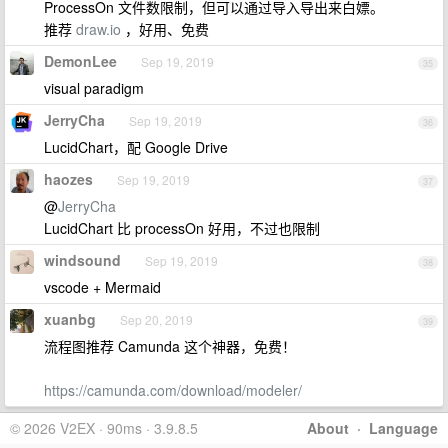
ProcessOn 文件数限制，但可以通过导入导出来白嫖。
推荐
draw.io
，好用、免费
DemonLee
Sep 19, 2019
35
visual paradigm
JerryCha
Sep 19, 2019
36
LucidChart，配 Google Drive
haozes
Sep 19, 2019
37
@
JerryCha
LucidChart 比 processOn 好用，不过也限制
windsound
Sep 19, 2019
38
vscode + Mermaid
xuanbg
Sep 20, 2019
39
流程图推荐 Camunda 这个神器，免费！
https://camunda.com/download/modeler/
© 2026 V2EX · 90ms · 3.9.8.5
About
·
Language