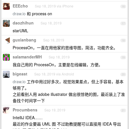
EEEcho
Sep 18, 2019 via iPhone
16
draw.io
和 process on
daozhihun
Sep 18, 2019
17
starUML
guxianbang
Sep 18, 2019
18
ProcessOn，一直在用他家的思维导图，简洁，功能齐全。
salamanderMH
Sep 18, 2019
19
我自己用的 ProcessOn，主要是在线编辑，方便。
bigeast
Sep 18, 2019 via Android
20
draw.io
工作中用过好多次，视觉效果差点，但上手容易，基本
够用了。
之前看别人用 adobe illustrator 做出很惊艳的图，最近装上了准
备找个时间学一下
Procumbens
Sep 19, 2019
21
IntelliJ IDEA……
最近的作业要画 UML 图 不过助教提醒可以直接用 IDEA 导出