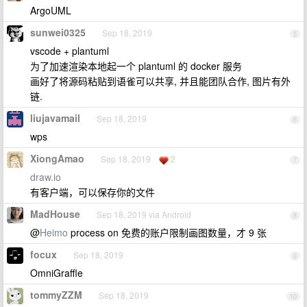
ArgoUML
sunwei0325
Sep 18, 2019
5
vscode + plantuml
为了加速渲染本地起一个 plantuml 的 docker 服务
画好了将源码粘贴到语雀可以共享, 并且能团队合作, 图片有外
链.
liujavamail
Sep 18, 2019
6
wps
XiongAmao
Sep 18, 2019
2
7
draw.io
有客户端，可以保存你的文件
MadHouse
Sep 18, 2019 via Android
8
@
Heimo
process on 免费的账户限制画图数量，才 9 张
focux
Sep 18, 2019
9
OmniGraffle
tommyZZM
Sep 18, 2019
10