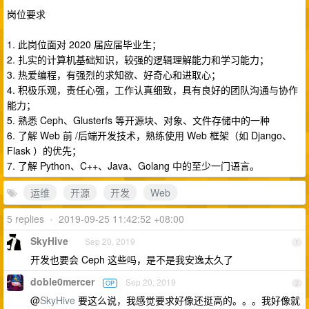
岗位要求
1. 此岗位面对 2020 届应届毕业生；
2. 扎实的计算机基础知识，较强的逻辑理解能力和学习能力；
3. 热爱编程，有强烈的求知欲、好奇心和进取心；
4. 积极乐观，责任心强，工作认真细致，具有良好的团队沟通与协作
能力；
5. 熟悉 Ceph、Glusterfs 等开源块、对象、文件存储中的一种
6. 了解 Web 前 /后端开发技术，熟练使用 Web 框架（如 Django、
Flask ）的优先；
7. 了解 Python、C++、Java、Golang 中的至少一门语言。
运维
开源
开发
Web
5 replies
•
2019-09-25 11:42:52 +08:00
SkyHive
Sep 20, 2019
1
开发也要会 Ceph 这些吗，是不是我安逸太久了
doble0mercer
Sep 20, 2019
OP
2
@
SkyHive
要这么说，我感觉要求好像还挺高的。。。我好像就