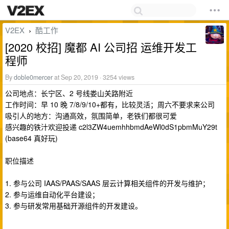
V2EX
酷工作
›
[2020 校招] 魔都 AI 公司招 运维开发工
程师
By
doble0mercer
at Sep 20, 2019 · 3254 views
公司地点：长宁区、2 号线娄山关路附近
工作时间：早 10 晚 7/8/9/10+都有，比较灵活；周六不要求来公司
吸引人的地方：沟通高效，氛围简单，老铁们都很可爱
感兴趣的铁汁欢迎投递 c2l3ZW4uemhhbmdAeWl0dS1pbmMuY29t
(base64 真好玩)
职位描述
1. 参与公司 IAAS/PAAS/SAAS 层云计算相关组件的开发与维护；
2. 参与运维自动化平台建设；
3. 参与研发常用基础开源组件的开发建设。