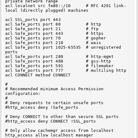
private network range

acl localnet src fe80::/10      # RFC 4291 link-
local (directly plugged) machines

acl SSL_ports port 443

acl Safe_ports port 80          # http

acl Safe_ports port 21          # ftp

acl Safe_ports port 443         # https

acl Safe_ports port 70          # gopher

acl Safe_ports port 210         # wais

acl Safe_ports port 1025-65535  # unregistered 
ports

acl Safe_ports port 280         # http-mgmt

acl Safe_ports port 488         # gss-http

acl Safe_ports port 591         # filemaker

acl Safe_ports port 777         # multiling http

acl CONNECT method CONNECT

#

# Recommended minimum Access Permission 
configuration:

#

# Deny requests to certain unsafe ports

#http_access deny !Safe_ports

# Deny CONNECT to other than secure SSL ports

#http_access deny CONNECT !SSL_ports

# Only allow cachemgr access from localhost

http_access allow localhost manager
