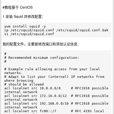
#教程基于 CentOS
1.安装 Squid 并修改配置：
yum install squid -y

cp /etc/squid/squid.conf /etc/squid/squid.conf.bak

我的配置文件，主要是修改端口和添加认证信息：
#

# Recommended minimum configuration:

#

# Example rule allowing access from your local 
networks.

# Adapt to list your (internal) IP networks from 
where browsing

# should be allowed

acl localnet src 10.0.0.0/8     # RFC1918 possible 
internal network

acl localnet src 172.16.0.0/12  # RFC1918 possible 
internal network

acl localnet src 192.168.0.0/16 # RFC1918 possible 
internal network

acl localnet src fc00::/7       # RFC 4193 local 