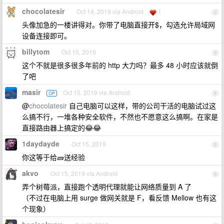
chocolatesir
Oct 14, 2019 via Android
1
2
头像加急的一楼讲得对。你带了电脑直接开$，勾选允许局域网
设备连接即可。
billytom
Oct 15, 2019
3
这个不就是很多很多年前的 http 大力吗？最多 48 小时应该就倒
了吧
masir
Oct 15, 2019 via Android
OP
4
@
chocolatesir
自己电脑可以这样，带的公司干活的电脑试过这
么搞不行，一堆各种安全软件，不然也不愿意这么搞啊。在家是
直接路由器上搞定的😂😂
1daydayde
Oct 15, 2019
5
你这等于给🧱送经验
akvo
Oct 15, 2019 via Android
6
弄个树莓派，直接跑个透明代理就能让网络质量到 A 了
（不过在电脑上用 surge 做网关就是 F，看反馈 Mellow 也有这
个现象）