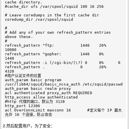
cache directory.

#cache_dir ufs /var/spool/squid 100 16 256

# Leave coredumps in the first cache dir

coredump_dir /var/spool/squid

#

# Add any of your own refresh_pattern entries 
above these.

#

refresh_pattern ^ftp:           1440    20%     
10080

refresh_pattern ^gopher:        1440    0%      
1440

refresh_pattern -i (/cgi-bin/|\?) 0     0%      0

refresh_pattern .               0       20%     
4320

#用户认证文件的位置

auth_param basic program 
/usr/lib64/squid/basic_ncsa_auth /etc/squid/passwd

auth_param basic realm proxy

acl authenticated proxy_auth REQUIRED

http_access allow authenticated

#http 代理的端口，默认为 3128

http_port 12306

acl OverConnLimit maxconn 16       #定义每个 IP 最大
2.然后配置用户，为了安全：