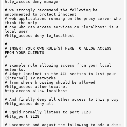
http_access deny manager

# We strongly recommend the following be 
uncommented to protect innocent

# web applications running on the proxy server who 
think the only

# one who can access services on "localhost" is a 
local user

#http_access deny to_localhost

#

# INSERT YOUR OWN RULE(S) HERE TO ALLOW ACCESS 
FROM YOUR CLIENTS

#

# Example rule allowing access from your local 
networks.

# Adapt localnet in the ACL section to list your 
(internal) IP networks

# from where browsing should be allowed

#http_access allow localnet

http_access allow localhost

# And finally deny all other access to this proxy

#http_access deny all

# Squid normally listens to port 3128

#http_port 3128

# Uncomment and adjust the following to add a disk 