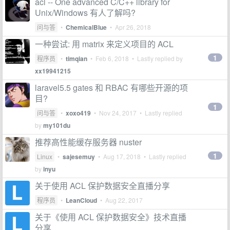
acl -- One advanced C/C++ library for
Unix/Windows 有人了解吗?
问与答
•
ChemicalBlue
•
Apr 26, 2018
一种尝试: 用 matrix 来定义项目的 ACL
1
程序员
•
timqian
•
Feb 6, 2018
• Lastly replied by
xx19941215
laravel5.5 gates 和 RBAC 有哪些开源的项
目?
1
问与答
•
xoxo419
•
Nov 24, 2017
• Lastly replied
by
my101du
推荐高性能缓存服务器 nuster
1
Linux
•
sajesemuy
•
Aug 17, 2018
• Lastly replied
by
inyu
关于使用 ACL 保护数据安全直播分享
程序员
•
LeanCloud
•
Aug 22, 2017
关于《使用 ACL 保护数据安全》技术直播
分享