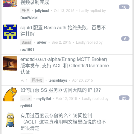
视频录制完成
16
PHP
•
jellybool
•
Oct 13, 2015
• Lastly replied by
DualWield
squid 配置 Basic auth 始终失败，百思不
得其解
6
Squid
•
aivier
•
Sep 2, 2015
• Lastly replied by
rex1901
emqttd-0.6.1-alpha(Erlang MQTT Broker)
版本发布, 支持 ACL 和 ClientId/Username
认证
1
程序员
•
tencoldays
•
Apr 20, 2015
如何屏蔽 SS 服务器访问大陆的 IP 段？
25
Linux
•
myliyifei
•
Feb 12, 2015
• Lastly replied by
ryd994
有用过百度云存储的么？访问控制
（ACL）这块真难用啊文档里面说的也不
是很清楚