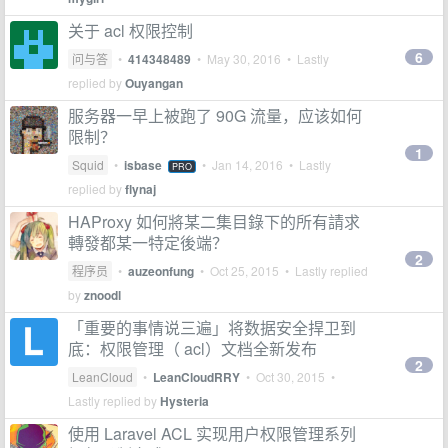
关于 acl 权限控制
6
问与答
•
414348489
•
May 30, 2016
• Lastly
replied by
Ouyangan
服务器一早上被跑了 90G 流量，应该如何
限制？
1
Squid
•
isbase
•
Jan 14, 2016
• Lastly
PRO
replied by
flynaj
HAProxy 如何將某二集目錄下的所有請求
轉發都某一特定後端？
2
程序员
•
auzeonfung
•
Oct 25, 2015
• Lastly replied
by
znoodl
「重要的事情说三遍」将数据安全捍卫到
底：权限管理（ acl）文档全新发布
2
LeanCloud
•
LeanCloudRRY
•
Oct 30, 2015
•
Lastly replied by
Hysteria
使用 Laravel ACL 实现用户权限管理系列