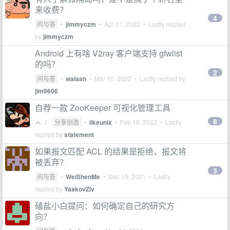
来收费？
4
问与答
•
jimmyczm
•
Apr 21, 2022
• Lastly replied
by
jimmyczm
Android 上有啥 V2ray 客户端支持 gfwlist
的吗？
2
问与答
•
waiaan
•
Mar 10, 2022
• Lastly replied by
jim9606
自荐一款 ZooKeeper 可视化管理工具
8
1
分享创造
•
likeunix
•
Feb 16, 2022
• Lastly
replied by
statement
如果报文匹配 ACL 的结果是拒绝，报文将
被丢弃？
3
问与答
•
WeiShenMe
•
Dec 15, 2021
• Lastly
replied by
YaakovZiv
磕盐小白提问：如何确定自己的研究方
向？