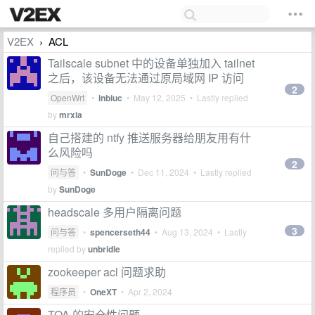
V2EX
ACL
›
Tailscale subnet 中的设备单独加入 tailnet
之后，该设备无法通过原局域网 IP 访问
2
OpenWrt
•
lnbiuc
•
May 12, 2025
• Lastly replied
by
mrxia
自己搭建的 ntfy 推送服务器给朋友用有什
么风险吗
2
问与答
•
SunDoge
•
Dec 11, 2024
• Lastly replied
by
SunDoge
headscale 多用户隔离问题
3
问与答
•
spencerseth44
•
Aug 13, 2024
• Lastly
replied by
unbridle
zookeeper acl 问题求助
程序员
•
OneXT
•
Apr 2, 2024
TOA 的安全性问题