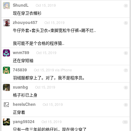
ShundL
Oct 15, 2019
4
现在穿卫衣帽衫
zhouyou457
Oct 15, 2019
5
牛仔外套+套头卫衣+束脚宽松牛仔裤+踢不烂..
我可能不是个合格的程序猿..
wnm789
Oct 15, 2019
6
还在穿短袖
745839
Oct 15, 2019 via iPhone
7
羽绒服都穿上了。对了，我不是程序员。
xuanbg
Oct 15, 2019
8
格子衫已上身
hereIsChen
Oct 15, 2019
9
正穿着
yang59324
Oct 15, 2019
10
只有一件三年前的格仔衫，现在很少穿了