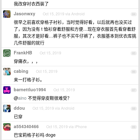
我改穿衬衣西装了
Jasonwxy
Oct 15, 2019 via Android
84
很早之前喜欢穿格子衬衫，当时觉得好看，以后就再也没买过
了，因为没有 t 恤衫穿着舒服和方便…现在穿衣服首先看穿着舒
服，其次才是好看…裤子也不买牛仔裤了，衣服基本到优衣库挑
几件舒服的就行
FrankHB
Oct 15, 2019
85
穿痛衣，，，
cabing
Oct 15, 2019
86
来一打格子衫。
barnettluo1994
Oct 15, 2019
87
@
aino
不觉得穿皮鞋很难受？
ddou
Oct 15, 2019 via Android
88
已穿
a554340466
Oct 15, 2019 via iPhone
89
巴宝莉格子衫吗 doge