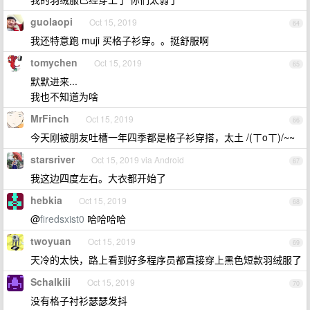
guolaopi
Oct 15, 2019
64
我还特意跑 muji 买格子衫穿。。挺舒服啊
tomychen
Oct 15, 2019
65
默默进来...
我也不知道为啥
MrFinch
Oct 15, 2019
66
今天刚被朋友吐槽一年四季都是格子衫穿搭，太土 /(ㄒoㄒ)/~~
starsriver
Oct 15, 2019 via Android
67
我这边四度左右。大衣都开始了
hebkia
Oct 15, 2019
68
@
firedsxist0
哈哈哈哈
twoyuan
Oct 15, 2019
69
天冷的太快，路上看到好多程序员都直接穿上黑色短款羽绒服了
Schalkiii
Oct 15, 2019
70
没有格子衬衫瑟瑟发抖