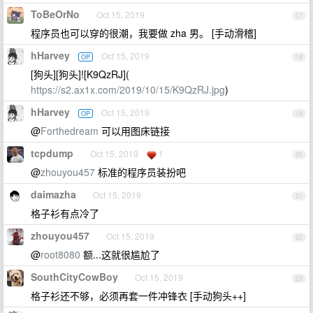
ToBeOrNo
Oct 15, 2019
17
程序员也可以穿的很潮，我要做 zha 男。 [手动滑稽]
hHarvey
Oct 15, 2019
OP
18
[狗头][狗头]![K9QzRJ](
https://s2.ax1x.com/2019/10/15/K9QzRJ.jpg
)
hHarvey
Oct 15, 2019
OP
19
@
Forthedream
可以用图床链接
tcpdump
Oct 15, 2019
1
20
@
zhouyou457
标准的程序员装扮吧
daimazha
Oct 15, 2019
21
格子衫有点冷了
zhouyou457
Oct 15, 2019
22
@
root8080
额...这就很尴尬了
SouthCityCowBoy
Oct 15, 2019
23
格子衫还不够，必须再套一件冲锋衣 [手动狗头++]