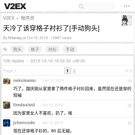
V2EX
程序员
›
天冷了该穿格子衬衫了[手动狗头]
By
hHarvey
at Oct 15, 2019 · 12967 views
狗头
格子
衬衫
手动
106 replies
•
2019-10-16 18:02:32 +08:00
Page 1
1
of 2
2
nekoleamo
Oct 15, 2019
1
巧了，国庆刚从家里拿了两件格子衬衫回来，虽然现在还是穿的
短袖
firedsxist0
Oct 15, 2019
2
因为家里女人不喜欢，扔了，唉
jchencode
Oct 15, 2019
3
现在还穿格子衫的，80 后无疑。