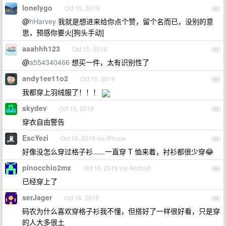
lonelygo
Oct 15, 2019
90
@
hHarvey
我就是想进来给你点个赞，留个名而已，没别的意
思，预感你要火[狗头手动]
aaahhh123
Oct 15, 2019
91
@
a554340466
想买一件，太有识别性了
andy1ee11o2
Oct 15, 2019
92
我都穿上羽绒服了！！！
skydev
Oct 15, 2019
93
穿衣自由警告
EscYezi
Oct 16, 2019 via iPhone
94
好像没怎么穿过格子衫......一直穿 T 恤来着，衬衫都很少穿😂
pinocchio2mx
Oct 16, 2019 via Android
95
已经穿上了
serJager
Oct 16, 2019
96
码农为什么喜欢穿格子衫我不懂，但搭好了一样很好看，只是穿
的人大多很土