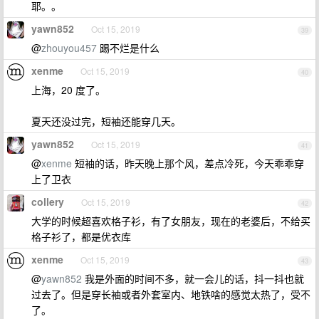
耶。。
yawn852
Oct 15, 2019
39
@
zhouyou457
踢不烂是什么
xenme
Oct 15, 2019
40
上海，20 度了。
夏天还没过完，短袖还能穿几天。
yawn852
Oct 15, 2019
41
@
xenme
短袖的话，昨天晚上那个风，差点冷死，今天乖乖穿
上了卫衣
collery
Oct 15, 2019
42
大学的时候超喜欢格子衫，有了女朋友，现在的老婆后，不给买
格子衫了，都是优衣库
xenme
Oct 15, 2019
43
@
yawn852
我是外面的时间不多，就一会儿的话，抖一抖也就
过去了。但是穿长袖或者外套室内、地铁啥的感觉太热了，受不
了。