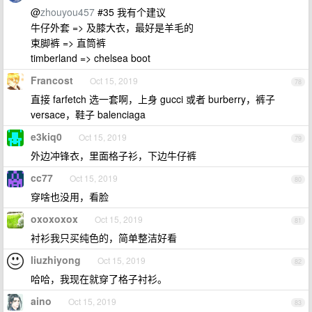
@
zhouyou457
#35 我有个建议
牛仔外套 => 及膝大衣，最好是羊毛的
束脚裤 => 直筒裤
timberland => chelsea boot
Francost
Oct 15, 2019
78
直接 farfetch 选一套啊，上身 gucci 或者 burberry，裤子
versace，鞋子 balenciaga
e3kiq0
Oct 15, 2019
79
外边冲锋衣，里面格子衫，下边牛仔裤
cc77
Oct 15, 2019
80
穿啥也没用，看脸
oxoxoxox
Oct 15, 2019
81
衬衫我只买纯色的，简单整洁好看
liuzhiyong
Oct 15, 2019
82
哈哈，我现在就穿了格子衬衫。
aino
Oct 15, 2019
83