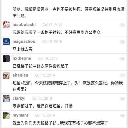
所以，我都是情愿冷一点也不要被热死，感觉短袖坚持到月底没
啥问题。
niaobulashi
Oct 15, 2019
44
我妈给我买了一条格子衬衫，不好意思到办公室穿。
maguazhou
Oct 15, 2019
45
马上就去买
hxtheone
Oct 15, 2019
46
已经格子衫冲锋衣两件套搞起了
shanlan
Oct 15, 2019
47
短袖+短裤，今天还把拖鞋穿上了，对！就是这么嚣张，你猜我
在哪里？
clarkyi
Oct 15, 2019
48
寒露都过了，我还穿着短袖，好惨
raymanr
Oct 15, 2019
49
就因为你们天天说格子衫 , 我现在有格子衫都不想穿了