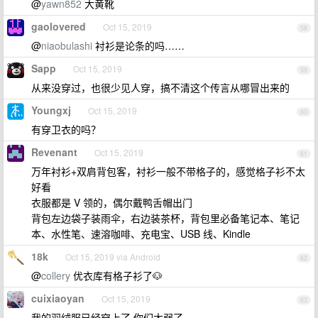
@
yawn852
大黄靴
gaolovered
Oct 15, 2019
58
@
niaobulashi
衬衫是论条的吗……
Sapp
Oct 15, 2019
59
从来没穿过，也很少见人穿，搞不清这个传言从哪冒出来的
Youngxj
Oct 15, 2019
60
有穿卫衣的吗？
Revenant
Oct 15, 2019
61
万年衬衫+双肩背包客，衬衫一般不带格子的，感觉格子衫不太
好看
衣服都是 V 领的，偶尔戴鸭舌帽出门
背包左边袋子装雨伞，右边装茶杯，背包里必备笔记本、笔记
本、水性笔、速溶咖啡、充电宝、USB 线、Kindle
18k
Oct 15, 2019 via Android
62
@
collery
优衣库有格子衫了🐶
cuixiaoyan
Oct 15, 2019
63
我的羽绒服已经穿上了 你们太弱了