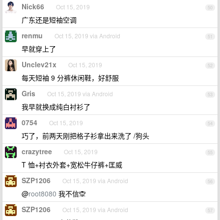
Nick66
Oct 15, 2019
50
广东还是短袖空调
renmu
Oct 15, 2019 via Android
51
早就穿上了
Unclev21x
Oct 15, 2019
52
每天短袖 9 分裤休闲鞋，好舒服
Gris
Oct 15, 2019 via Android
53
我早就换成纯白衬衫了
0754
Oct 15, 2019
54
巧了，前两天刚把格子衫拿出来洗了 /狗头
crazytree
Oct 15, 2019
55
T 恤+衬衣外套+宽松牛仔裤+匡威
SZP1206
Oct 15, 2019 via Android
56
@
root8080
我不信🙊
SZP1206
Oct 15, 2019 via Android
57