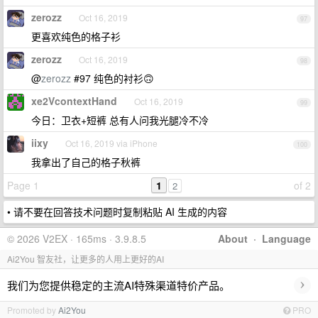
zerozz
Oct 16, 2019
97
更喜欢纯色的格子衫
zerozz
Oct 16, 2019
98
@
zerozz
#97 纯色的衬衫🙃
xe2VcontextHand
Oct 16, 2019
99
今日：卫衣+短裤 总有人问我光腿冷不冷
iixy
Oct 16, 2019 via iPhone
100
我拿出了自己的格子秋裤
Page 1
1
of 2
2
• 请不要在回答技术问题时复制粘贴 AI 生成的内容
© 2026 V2EX · 165ms · 3.9.8.5
About
·
Language
Ai2You 智友社，让更多的人用上更好的AI
›
我们为您提供稳定的主流AI特殊渠道特价产品。
Promoted by
Ai2You
PRO