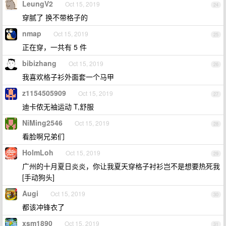
LeungV2
Oct 15, 2019
24
穿腻了 换不带格子的
nmap
Oct 15, 2019
25
正在穿，一共有 5 件
bibizhang
Oct 15, 2019
26
我喜欢格子衫外面套一个马甲
z1154505909
Oct 15, 2019
27
迪卡侬无袖运动 T,舒服
NiMing2546
Oct 15, 2019
28
看脸啊兄弟们
HolmLoh
Oct 15, 2019
29
广州的十月夏日炎炎，你让我夏天穿格子衬衫岂不是想要热死我
[手动狗头]
Augi
Oct 15, 2019
30
都该冲锋衣了
xsm1890
Oct 15, 2019
31