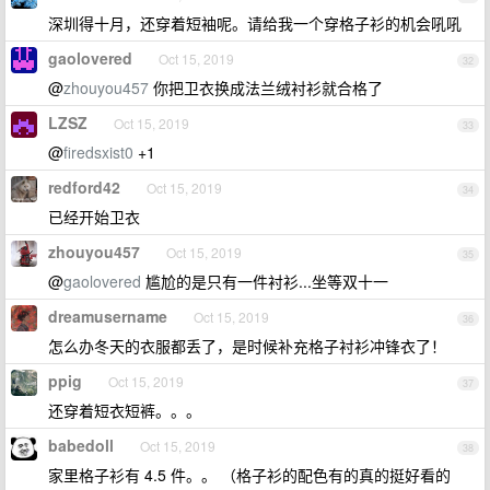
深圳得十月，还穿着短袖呢。请给我一个穿格子衫的机会吼吼
gaolovered
Oct 15, 2019
32
@
zhouyou457
你把卫衣换成法兰绒衬衫就合格了
LZSZ
Oct 15, 2019
33
@
firedsxist0
+1
redford42
Oct 15, 2019
34
已经开始卫衣
zhouyou457
Oct 15, 2019
35
@
gaolovered
尴尬的是只有一件衬衫...坐等双十一
dreamusername
Oct 15, 2019
36
怎么办冬天的衣服都丢了，是时候补充格子衬衫冲锋衣了！
ppig
Oct 15, 2019
37
还穿着短衣短裤。。。
babedoll
Oct 15, 2019
38
家里格子衫有 4.5 件。。 （格子衫的配色有的真的挺好看的