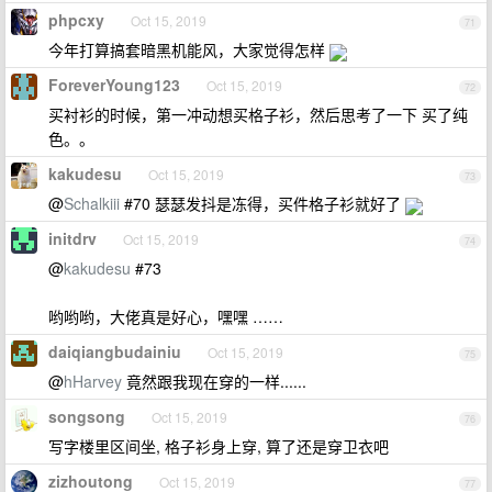
phpcxy
Oct 15, 2019
71
今年打算搞套暗黑机能风，大家觉得怎样
ForeverYoung123
Oct 15, 2019
72
买衬衫的时候，第一冲动想买格子衫，然后思考了一下 买了纯
色。。
kakudesu
Oct 15, 2019
73
@
Schalkiii
#70 瑟瑟发抖是冻得，买件格子衫就好了
initdrv
Oct 15, 2019
74
@
kakudesu
#73
哟哟哟，大佬真是好心，嘿嘿 ……
daiqiangbudainiu
Oct 15, 2019
75
@
hHarvey
竟然跟我现在穿的一样......
songsong
Oct 15, 2019
76
写字楼里区间坐, 格子衫身上穿, 算了还是穿卫衣吧
zizhoutong
Oct 15, 2019
77