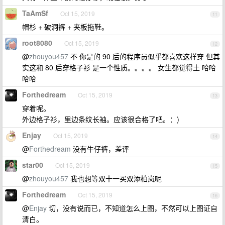
TaAmSf
Oct 15, 2019
11
帽杉 + 破洞裤 + 夹板拖鞋。
root8080
Oct 15, 2019
12
@
zhouyou457
不 你是的 90 后的程序员似乎都喜欢这样穿 但其
实这和 80 后穿格子衫 是一个性质。。。。 女生都觉得土 哈哈
哈哈
Forthedream
Oct 15, 2019
13
穿着呢。
外边格子衫，里边条纹长袖。应该很合格了吧。：)
Enjay
Oct 15, 2019
14
@
Forthedream
没有牛仔裤，差评
star00
Oct 15, 2019
15
@
zhouyou457
我也想等双十一买双添柏岚呢
Forthedream
Oct 15, 2019
16
@
Enjay
切，没有说而已，不知道怎么上图，不然可以上图证自
清白。