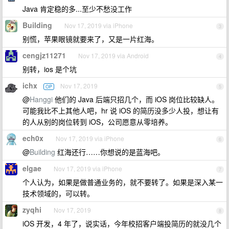
Java 肯定稳的多...至少不愁没工作
Building
Nov 17, 2019 via iPhone
3
别慌，苹果眼镜就要来了，又是一片红海。
cengjz11271
Nov 17, 2019 via Android
4
别转，ios 是个坑
ichx
Nov 17, 2019
OP
5
@
Hanggi
他们的 Java 后端只招几个，而 iOS 岗位比较缺人。
可能我比不上其他人吧，hr 说 iOS 的简历没多少人投，想让有
的人从别的岗位转到 iOS，公司愿意从零培养。
ech0x
Nov 17, 2019 via iPhone
6
@
Building
红海还行……你想说的是蓝海吧。
elgae
Nov 17, 2019 via iPhone
7
个人认为，如果是做普通业务的，就不要转了。如果是深入某一
技术领域的，可以转。
zyqhi
Nov 17, 2019
8
iOS 开发，4 年了，说实话，今年校招客户端投简历的就没几个