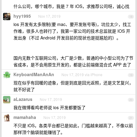
什么公司，哪个城市，我是 7 年 iOS，求推荐公司呀，诚心找
hyy1995
Nov 17, 2019
18
ios 开发有太多限制(要 mac、要开发账号等)，坑位太少，找工
作难，很多人也转行了，我第一家公司的技术总监就是 IOS 开
发出身（不过 Android 开发目前的现状也是挺尴尬的）。
国内无数个互联网公司，大厂是少数，普通的中小型公司为了节
省成本，是不会用原生开发的，都是让前端做混合式 APP 去了
KeyboardManAnAn
Nov 17, 2019 via iPhone
19
现在似乎有回暖的迹象，但是到底是回光返照，还是文艺复兴，
就不好说了
aLazarus
Nov 17, 2019
20
我在微博看鸡老师说 ios 开发都要饭了
mamahaha
Nov 17, 2019
21
不只是 iOS，各类平台都已是如此，门槛越来越高了，不像以前
那样顶个脑袋就能赚钱了。