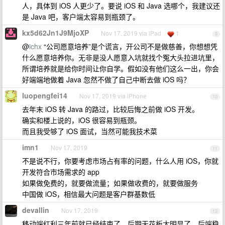
人，具体到 iOS 人更少了。要说 iOS 和 Java 选哪个，我建议还
是 Java 吧，客户端太容易到瓶颈了。
kx5d62Jn1J9MjoXP
Nov 17, 2019 via iPad
1
9
@
ichx
“公司愿意培养”是个谎言，开公司不是做慈善，你想想凭
什么愿意培养你。无非是没人愿意入坑就找个冤大头拉进坑里，
所谓培养就是给你时间让你自学。假如没有他们这么一出，你会
好端端地做着 Java 忽然不做了自己中断去做 iOS 吗？
luopengfei14
Nov 17, 2019 via iPhone
10
去年末 iOS 转 Java 的路过，比较后悔之前做 iOS 开发。
确实和楼上说的，iOS 很容易到瓶颈。
而且我受够了 iOS 面试，当然可能我技术菜
imn1
Nov 17, 2019
11
不是说不行，你要考虑市场占有率的问题，什么人用 iOS，你就
开发符合市场需求的 app
如果做免费的，就要做流量；如果做收费的，就要做服务
中国做 iOS，相信最大问题是客户群基数低
devallin
Nov 17, 2019
12
移动端红利三年前就已经结束了，后期天花板太明显了，后端稳