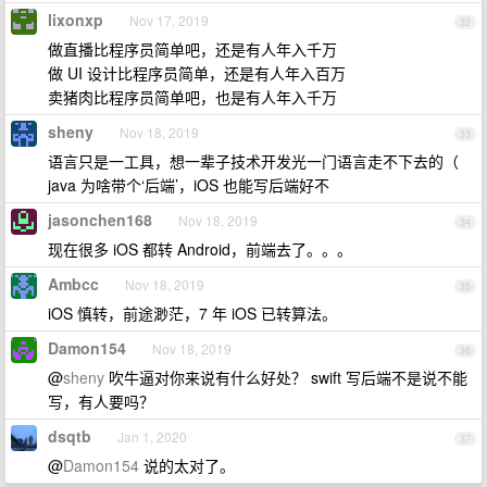
lixonxp
Nov 17, 2019
32
做直播比程序员简单吧，还是有人年入千万
做 UI 设计比程序员简单，还是有人年入百万
卖猪肉比程序员简单吧，也是有人年入千万
sheny
Nov 18, 2019
33
语言只是一工具，想一辈子技术开发光一门语言走不下去的（
java 为啥带个‘后端’，iOS 也能写后端好不
jasonchen168
Nov 18, 2019
34
现在很多 iOS 都转 Android，前端去了。。。
Ambcc
Nov 18, 2019
35
iOS 慎转，前途渺茫，7 年 iOS 已转算法。
Damon154
Nov 18, 2019
36
@
sheny
吹牛逼对你来说有什么好处？ swift 写后端不是说不能
写，有人要吗？
dsqtb
Jan 1, 2020
37
@
Damon154
说的太对了。