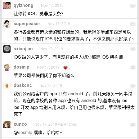
qyizhong
Nov 17, 2019
22
让你转 iOS，莫非是头条？
superpeaser
Nov 17, 2019
23
各行各业都有造火箭的和拧螺丝的，我觉得多学点东西是可以
的，只能说现在 iOS 职位的要求提高了，不像之前那么好混了~
sxiaojian
Nov 17, 2019
24
iOS 缺的人更少了，而且现在的招人标准都是 iOS 架构师
dosmlp
Nov 17, 2019
3
25
苹果公司都快倒闭了你不知道么
dbskcnc
Nov 17, 2019
26
我们公司给客户的 app 只有 android 了，前几天跟另一同事讨
论，现在的学校的各种 app 也只有 android 的,基本没有 ios
ios 开发 app 给别人用麻烦，给自己用也很麻烦，苹果限制得太
死了
xunco
Nov 17, 2019 via Android
27
@
dosmlp
噗嗤，哈哈哈~