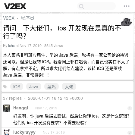
V2EX
程序员
›
请问一下大佬们， ios 开发现在是真的不
行了吗？
By
ichx
at Nov 17, 2019 · 8545 views
本人菜鸡非科班应届生，学的 Java 后端，秋招有一家公司给的待遇
还可以，但是让我转 iOS。我看网上都在唱衰，而自己也实在不太了
解，有点拿捏不定，所以求大佬们给点建议，该转 iOS 还是继续
Java 后端，非常感谢！！
iOS
Java
菜鸡
大佬
37 replies
•
2020-01-01 16:12:43 +08:00
Hanggi
Nov 17, 2019
1
好逗啊，你 java 后端去面试，然后让你转 ios，这是什么逻辑？
他们对 ios 开发没有要求？不需要经验？
luckyrayyy
Nov 17, 2019
2