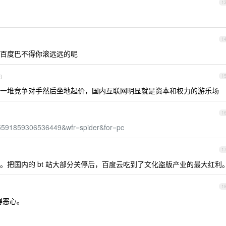
1
1
百度巴不得你滚远远的呢
3
1
一堆竞争对手然后坐地起价，国内互联网明显就是资本和权力的游乐场
1
635591859306536449&wfr=spider&for=pc
1
。把国内的 bt 站大部分关停后，百度云吃到了文化盗版产业的最大红利
1
得恶心。