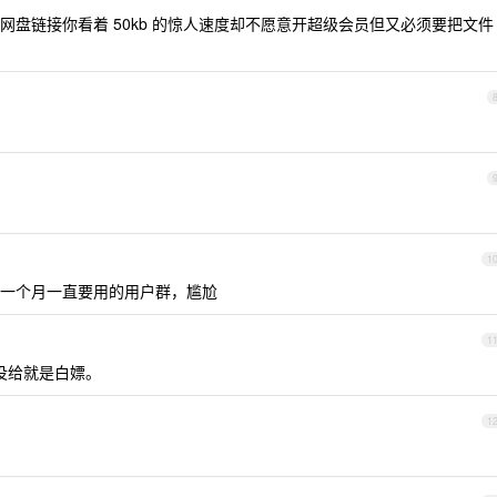
盘链接你看着 50kb 的惊人速度却不愿意开超级会员但又必须要把文件
1
一个月一直要用的用户群，尴尬
1
没给就是白嫖。
1