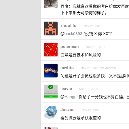
百度：我就喜欢看你的客户给你发百度网
下下来那无可奈何的样子。
zhoulifu
Nov 21, 2019
@
back0893
“没钱 X 你 XX”？
psterman
Nov 21, 2019
白嫖是要技术和风险的
mwftts
Nov 21, 2019 via Android
问题是开了会员也没多快…又不是那种
leavic
Nov 21, 2019
@
Hanggi
你给了一分钱也不算白嫖，
Juszoe
Nov 21, 2019
看到微云是承认限速的