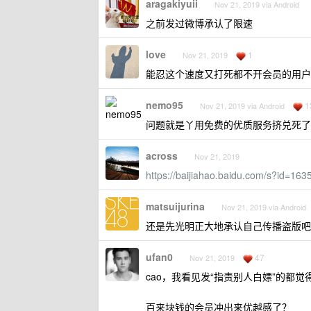
aragakiyuii
Nov 21, 2019 via Android
之前发过微博承认了限速
love
1
Nov 21, 2019
能忍这个速度又打死都不开会员的用户
nemo95
1
Nov 21, 2019 via Android
问题就是丫用免费的优质服务挤兑死了
across
Nov 21, 2019
https://baijiahao.baidu.com/s?id=1
matsuijurina
Nov 21, 2019 via Android
还是先光明正大地承认自己传播盗版吧
ufan0
47
Nov 21, 2019
cao，我看见发“指责别人白嫖”的都觉
百来块钱的会员冲出来优越感了？