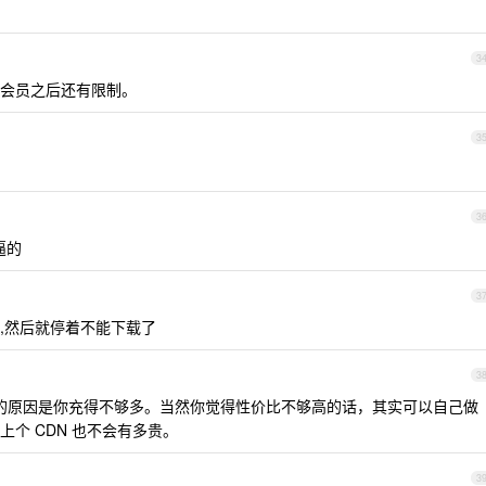
3
会员之后还有限制。
3
3
逼的
3
",然后就停着不能下载了
3
的原因是你充得不够多。当然你觉得性价比不够高的话，其实可以自己做
个 CDN 也不会有多贵。
3