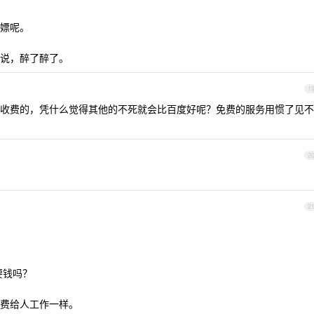
嫖呢。
说，醉了醉了。
1
收费的，凭什么觉得其他的不死就会比百度好呢？免费的服务用惯了见不
2
2
要钱吗？
费给人工作一样。