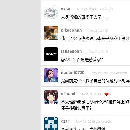
0x64
Nov 21, 2019 via Android
人尽皆知的事多了去了。。
pikaconan
Nov 21, 2019
我开了会员也限速...或许是被拉了
raffaellolin
Nov 21, 2019
@
AX5N
百度是慈善家？
nustart0720
Nov 21, 2019 via Android
提问前先过过脑子自己的问题对不对再
minami
4
Nov 21, 2019
不太理解老是把“为什么不”挂在嘴上
还是多赚名声了？
czar
Nov 21, 2019 via Android
早就承认了啊，去翻微博