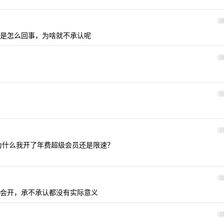
2
是怎么回事，为啥就不承认呢
2
3
3
问为什么我开了年费超级会员还是限速？
3
会开，承不承认都没有实际意义
3