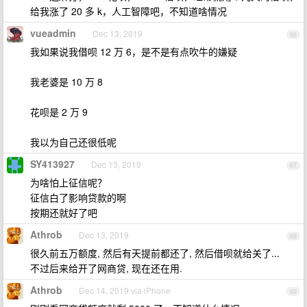
给我涨了 20 多 k，人工智障吧，不知道啥情况
vueadmin
Dec 13, 2019
66
我如果说我借呗 12 万 6，是不是有点吹牛的嫌疑
我老婆是 10 万 8
花呗是 2 万 9
我以为自己还很低呢
SY413927
Dec 13, 2019
67
为啥怕上征信呢？
征信白了影响贷款的啊
按期还就好了吧
Athrob
Dec 13, 2019
68
很久前五万额度, 然后有天提前都还了, 然后借呗就给关了...
不过后来给开了网商贷, 现在还在用.
Athrob
Dec 14, 2019 via iPhone
69