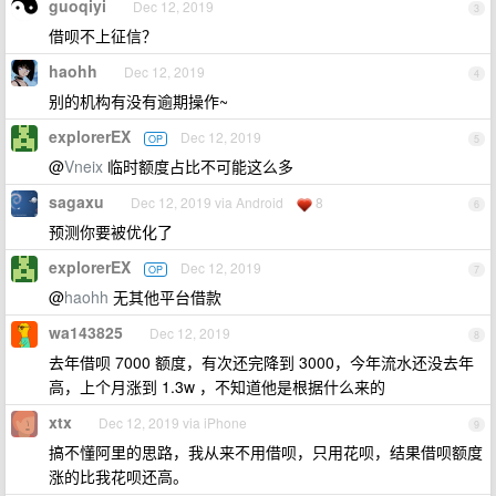
guoqiyi
Dec 12, 2019
3
借呗不上征信？
haohh
Dec 12, 2019
4
别的机构有没有逾期操作~
explorerEX
Dec 12, 2019
OP
5
@
Vneix
临时额度占比不可能这么多
sagaxu
Dec 12, 2019 via Android
8
6
预测你要被优化了
explorerEX
Dec 12, 2019
OP
7
@
haohh
无其他平台借款
wa143825
Dec 12, 2019
8
去年借呗 7000 额度，有次还完降到 3000，今年流水还没去年
高，上个月涨到 1.3w ，不知道他是根据什么来的
xtx
Dec 12, 2019 via iPhone
9
搞不懂阿里的思路，我从来不用借呗，只用花呗，结果借呗额度
涨的比我花呗还高。