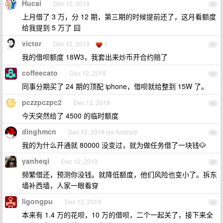
Hucai
Dec 12, 2019
40
上月借了 3 万，分 12 期，第三期的时候提前还了，这月看额度
给我提到 5 万了 囧
victor
Dec 12, 2019
1
41
我的借呗额度 18W3，我套出来炒币开合约赔了
coffeecato
Dec 12, 2019
42
同事分期买了 24 期的顶配 iphone，借呗就给整到 15W 了。
pczzpczpc2
Dec 12, 2019
43
今天突然给了 4500 的临时额度
dinghmcn
Dec 12, 2019 via Android
44
我的为什么开通就 80000 没变过，就为做任务借了一块钱🐶
yanheqi
Dec 12, 2019
45
频繁借还，预测你没钱。就降低额度，他们风险也变小了。拆东
墙补西墙，人家一眼看穿
ligongpu
Dec 12, 2019
46
本来有 1.4 万的花呗，10 万的借呗，二个一起关了，接下来全