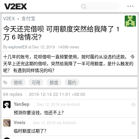
V2EX
支付宝
›
今天还完借呗 可用额度突然给我降了 1
万 6 啥情况?
By
explorerEX
at Dec 12, 2019 · 14398 views
十几年的账号，花呗借呗一直频繁使用，按时履约从没违约还款。 今
天早上还完这期的借呗，突然给我降了一半可用额度，是什么触发的
呢？ 有遇到同样情况的吗？
借呗
可用
额度
履约
69 replies
•
2019-12-14 22:11:01 +08:00
YanSep
Dec 12, 2019 via Android
1
预测你要没钱，怕还不上？
Vneix
Dec 12, 2019 via Android
2
临时额度过期了？