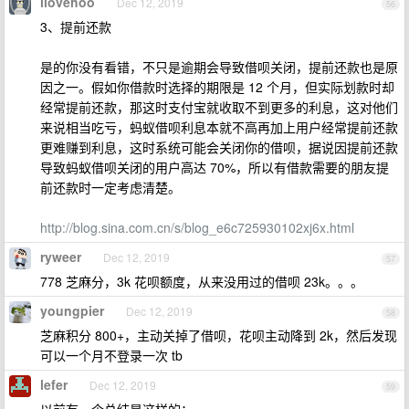
ilovehoo
Dec 12, 2019
56
3、提前还款
是的你没有看错，不只是逾期会导致借呗关闭，提前还款也是原
因之一。假如你借款时选择的期限是 12 个月，但实际划款时却
经常提前还款，那这时支付宝就收取不到更多的利息，这对他们
来说相当吃亏，蚂蚁借呗利息本就不高再加上用户经常提前还款
更难赚到利息，这时系统可能会关闭你的借呗，据说因提前还款
导致蚂蚁借呗关闭的用户高达 70%，所以有借款需要的朋友提
前还款时一定考虑清楚。
http://blog.sina.com.cn/s/blog_e6c725930102xj6x.html
ryweer
Dec 12, 2019
57
778 芝麻分，3k 花呗额度，从来没用过的借呗 23k。。。
youngpier
Dec 12, 2019
58
芝麻积分 800+，主动关掉了借呗，花呗主动降到 2k，然后发现
可以一个月不登录一次 tb
lefer
Dec 12, 2019
59