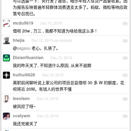
可以透露一下：央行发了报告，暗示年轻人信贷产品要收紧。因
为报告反映普遍年轻群体消费透支太多了。蚂蚁、微粒等响应政
策号召而已。
mcdull619
Dec 12, 2019
34
借呗 20w , 万三 , 我都不知道为啥给我这么多 !
hlwjia
Dec 12, 2019 via Android
35
@
sagaxu
老心，扎铁了。
DixianHuantian
Dec 12, 2019
36
我的昨天关了, 不知道什么原因, 从来不逾期
huihui0628
Dec 12, 2019
37
离职前闲聊听说上家公司的项目总监借呗 30 多 W 的额度，花
呗将近 20W。有钱人的世界不懂
leeolsen
Dec 12, 2019
38
被风控了呀~
ccalywm
Dec 12, 2019
39
我还完被关了