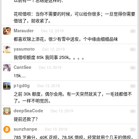
以前有一个总结是这样的：
花呗借呗：当你不需要的时候，可以给你很多；一旦觉得你需要
借钱了，就收紧了。
Marauder
Dec 12, 2019
60
都喜欢锦上添花，很少有雪中送炭，个中缘由细细品味
yasumoto
Dec 12, 2019
61
我借呗额度 85k 我同事 250k。。。。
CantSee
Dec 13, 2019
62
15k....
p1gd0g
Dec 13, 2019
63
之前 30k 额度，偶尔会用。有一天突然就关了，一毛钱都借不
了。一样不明觉厉。
deepSeaCode
Dec 13, 2019
64
提前还款了？
sunzhanpe
Dec 13, 2019
65
785 芝麻分，40K 花呗，78.5K 借呗，经常就用个几天的借呗，