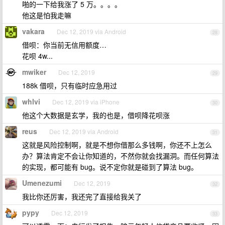
啪的一下给我涨了 5 万。。。。
他这是怕我走嘛
vakara
Dec 12, 2019 via Android
28
借呗：你当前无信用额度…
花呗 4w...
mwiker
Dec 12, 2019
29
188k 借呗，只有临时应急用过
whlvi
Dec 12, 2019 via iPhone
30
他这个大数据是玄学，我的也是，借呗降花呗涨
reus
Dec 12, 2019 via Android
31
这就是风险控制啊，就是不想你借那么多钱啊，你还不上怎么
办？算法肯定不会让你知道的，不然你就会找漏洞。而任何算法
的实现，都可能有 bug。说不定你就是碰到了算法 bug。
Umenezumi
Dec 12, 2019
32
我比你还厉害，我还完了直接给我关了
pypy
Dec 12, 2019
33