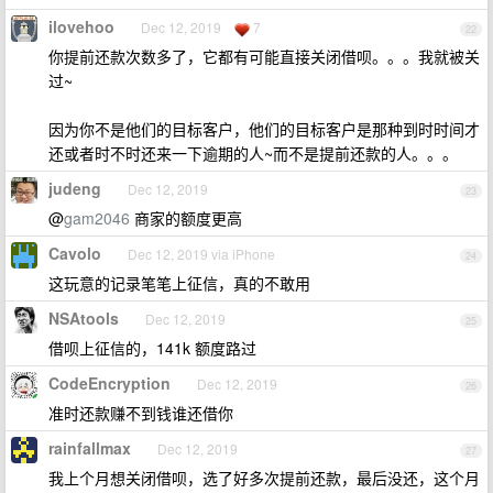
ilovehoo
Dec 12, 2019
7
22
你提前还款次数多了，它都有可能直接关闭借呗。。。我就被关
过~
因为你不是他们的目标客户，他们的目标客户是那种到时时间才
还或者时不时还来一下逾期的人~而不是提前还款的人。。。
judeng
Dec 12, 2019
23
@
gam2046
商家的额度更高
Cavolo
Dec 12, 2019 via iPhone
24
这玩意的记录笔笔上征信，真的不敢用
NSAtools
Dec 12, 2019
25
借呗上征信的，141k 额度路过
CodeEncryption
Dec 12, 2019
26
准时还款赚不到钱谁还借你
rainfallmax
Dec 12, 2019
27
我上个月想关闭借呗，选了好多次提前还款，最后没还，这个月