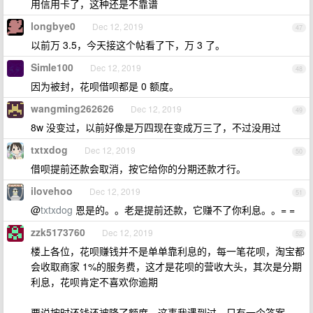
用信用卡了，这种还是不靠谱
longbye0
Dec 12, 2019
47
以前万 3.5，今天接这个帖看了下，万 3 了。
Simle100
Dec 12, 2019
48
因为被封，花呗借呗都是 0 额度。
wangming262626
Dec 12, 2019
49
8w 没变过，以前好像是万四现在变成万三了，不过没用过
txtxdog
Dec 12, 2019
50
借呗提前还款会取消，按它给你的分期还款才行。
ilovehoo
Dec 12, 2019
51
@
txtxdog
恩是的。。老是提前还款，它赚不了你利息。。= =
zzk5173760
Dec 12, 2019
52
楼上各位，花呗赚钱并不是单单靠利息的，每一笔花呗，淘宝都
会收取商家 1%的服务费，这才是花呗的营收大头，其次是分期
利息，花呗肯定不喜欢你逾期
要说按时还钱还被降了额度，这事我遇到过，只有一个答案