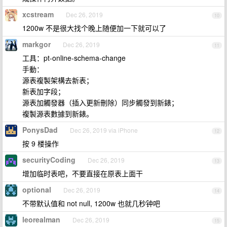
xcstream
Dec 26, 2019
10
1200w 不是很大找个晚上随便加一下就可以了
markgor
Dec 26, 2019
11
工具：pt-online-schema-change
手動：
源表複製架構去新表；
新表加字段；
源表加觸發器（插入更新刪除）同步觸發到新錶；
複製源表數據到新錶。
PonysDad
Dec 26, 2019 via iPhone
12
按 9 楼操作
securityCoding
Dec 26, 2019
13
增加临时表吧，不要直接在原表上面干
optional
Dec 26, 2019
14
不带默认值和 not null, 1200w 也就几秒钟吧
leorealman
Dec 26, 2019
15