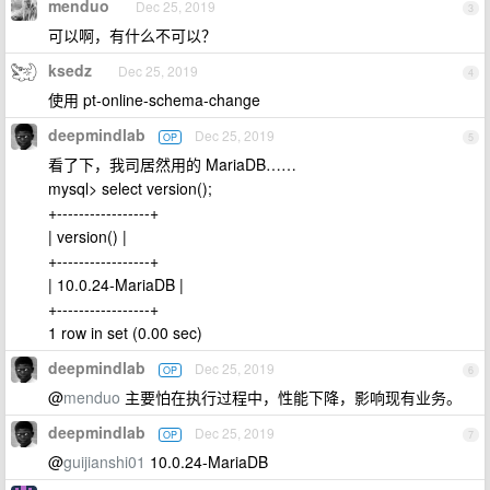
menduo
Dec 25, 2019
3
可以啊，有什么不可以？
ksedz
Dec 25, 2019
4
使用 pt-online-schema-change
deepmindlab
Dec 25, 2019
OP
5
看了下，我司居然用的 MariaDB……
mysql> select version();
+-----------------+
| version() |
+-----------------+
| 10.0.24-MariaDB |
+-----------------+
1 row in set (0.00 sec)
deepmindlab
Dec 25, 2019
OP
6
@
menduo
主要怕在执行过程中，性能下降，影响现有业务。
deepmindlab
Dec 25, 2019
OP
7
@
guijianshi01
10.0.24-MariaDB