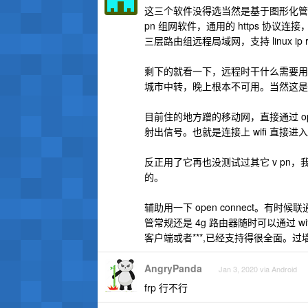
这三个软件没得选当然是基于图形化管理，
pn 组网软件，通用的 https 协议连接，
三层路由组远程局域网，支持 linux i
剩下的就看一下，远程时干什么需要用
城市中转，晚上根本不可用。当然这是
目前住的地方蹭的移动网，直接通过 openwrt
射出信号。也就是连接上 wifi 直接进
反正用了它再也没测试过其它 v p
的。
辅助用一下 open connect。有时候联通
管常规还是 4g 路由器随时可以通过 wifi 
客户端或者***,已经支持得很全面。过墙
AngryPanda
Jan 3, 2020 via Android
frp 行不行