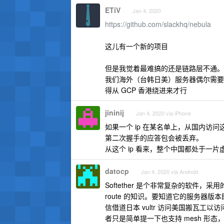
ETiV
Jan 4, 2020
https://github.com/slackhq/nebula
这儿有一个新的项目
但是我觉着最难搞的还是链路层不通。
我们海外（台韩日美）服务器偶尔需要
得从 GCP 香港绕进来才行
jininij
Jan 4, 2020 via iPhone
如果一个 ip 在某名单上，从国内访问这个
第二次握手的应答包会被丢弃。
从这个 ip 看来，整个中国都处于一
datocp
Jan 4, 2020 via Android
Softether 是个非常复杂的软件，采用
route 的知识。要知道它的服务器
信借道日本 vultr 访问美国搬瓦工以访问 
者只是简单提一下也支持 mesh 形态