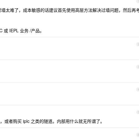
 过墙太难了，成本敏感的话建议首先使用高层方法解决过墙问题，然后再
 或 IEPL 业务 /产品。
或者购买 iplc 之类的隧道。内部用什么就无所谓了。