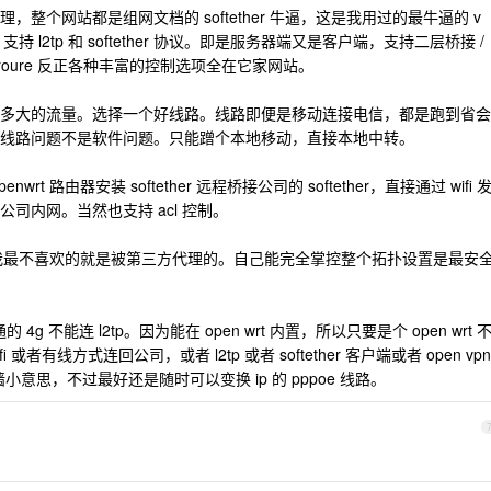
整个网站都是组网文档的 softether 牛逼，这是我用过的最牛逼的 v
支持 l2tp 和 softether 协议。即是服务器端又是客户端，支持二层桥接 /
p roure 反正各种丰富的控制选项全在它家网站。
多大的流量。选择一个好线路。线路即便是移动连接电信，都是跑到省会
线路问题不是软件问题。只能蹭个本地移动，直接本地中转。
 路由器安装 softether 远程桥接公司的 softether，直接通过 wifi 
入公司内网。当然也支持 acl 控制。
n，我最不喜欢的就是被第三方代理的。自己能完全掌控整个拓扑设置是最安
的 4g 不能连 l2tp。因为能在 open wrt 内置，所以只要是个 open wrt 
或者有线方式连回公司，或者 l2tp 或者 softether 客户端或者 open vpn
小意思，不过最好还是随时可以变换 ip 的 pppoe 线路。