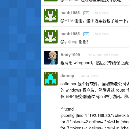
hanh1985
Jan 4, 2020
OP
@
ETiV
谢谢，这个方案我也了解一下
hanh1985
Jan 4, 2020
OP
@
yujiang
谢谢！
Andy1999
Jan 4, 2020 via iPhone
组网用 wireguard，然后买专线保证
datocp
Jan 4, 2020
softether 是个好软件，当初新老公司切
的 windows 客户端，然后通过 r
仅 ERP 服务器通过 vpn 进行访问
***.cmd
ipconfig |find /i "192.168.30.">check.t
for /f "tokens=2 delims=:" %%i in (ch
for /f "tokens=1 delims= " %%I in (ch