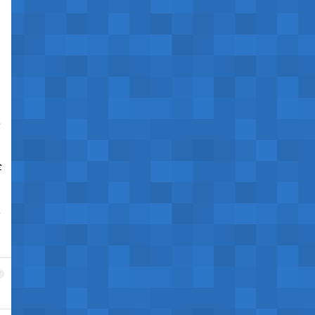
发
全
不
7