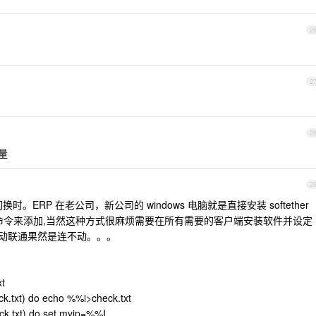
2
。
2
2
质量
2
换时。ERP 在老公司，新公司的 windows 电脑就是直接安装 softether
oute 命令来添加,当然这种方式很麻烦需要在所有需要的客户端安装软件并设定
。移动联通果然是连不动。。。
xt
eck.txt) do echo %%i>check.txt
eck.txt) do set myip=%%I