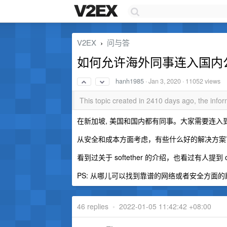
V2EX
问与答
›
如何允许海外同事连入国内
hanh1985
·
Jan 3, 2020
· 11052 views
This topic created in 2410 days ago, the inf
在新加坡, 美国和国内都有同事。大家需要连
从安全和成本方面考虑，有些什么好的解决方案
看到过关于 softether 的介绍，也看过有人提到 o
PS: 从哪儿可以找到靠谱的网络或者安全方面的顾
46 replies
•
2022-01-05 11:42:42 +08:00