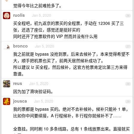
觉得今年比之前难抢多了。
ruolis
Jan 5, 2020
26
买全程吧，初九返京的票买的全程票，手动在 12306 买了三
张，还选了座位，感觉还是挺好买的
同时还开了抢票软件的 VIP 然而并没有什么用
bronco
Jan 5, 2020
27
我之前就是 bypass 没抢到票，后来去候补了，本来觉得希望不
大，顺手把机票也买了，前两天居然候补成功了。
所以建议 lz 买全程，然后候补，这官方抢票肯定比第三方来得
靠谱。
reus
Jan 5, 2020
28
因为加了滑块验证码。
jousca
Jan 5, 2020
29
我的票都是 bypass 买的。绝对不去补候补。候补只能补 1 单，
比如你中间要续接，A 行程候补，B 行程你就候补不了……
全靠挂。同时刷 10 多条线路，总有 1 条线放票出来。直接就买