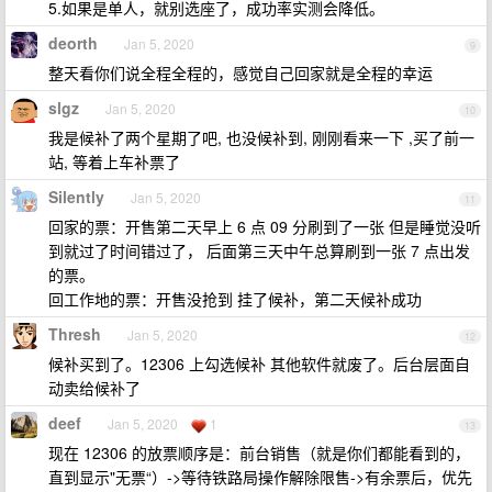
5.如果是单人，就别选座了，成功率实测会降低。
deorth
Jan 5, 2020
9
整天看你们说全程全程的，感觉自己回家就是全程的幸运
slgz
Jan 5, 2020
10
我是候补了两个星期了吧, 也没候补到, 刚刚看来一下 ,买了前一
站, 等着上车补票了
Silently
Jan 5, 2020
11
回家的票：开售第二天早上 6 点 09 分刷到了一张 但是睡觉没听
到就过了时间错过了， 后面第三天中午总算刷到一张 7 点出发
的票。
回工作地的票：开售没抢到 挂了候补，第二天候补成功
Thresh
Jan 5, 2020
12
候补买到了。12306 上勾选候补 其他软件就废了。后台层面自
动卖给候补了
deef
Jan 5, 2020
1
13
现在 12306 的放票顺序是：前台销售（就是你们都能看到的，
直到显示"无票“）->等待铁路局操作解除限售->有余票后，优先