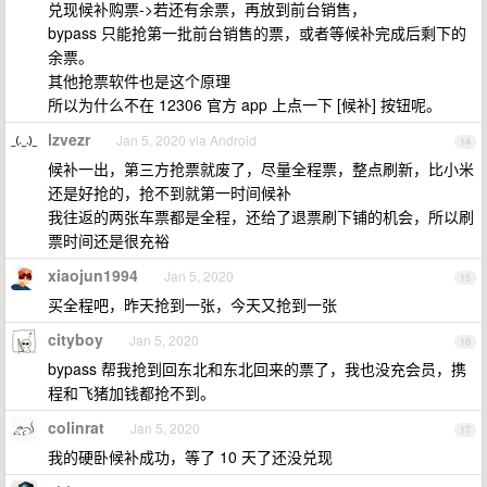
兑现候补购票->若还有余票，再放到前台销售，
bypass 只能抢第一批前台销售的票，或者等候补完成后剩下的
余票。
其他抢票软件也是这个原理
所以为什么不在 12306 官方 app 上点一下 [候补] 按钮呢。
lzvezr
Jan 5, 2020 via Android
14
候补一出，第三方抢票就废了，尽量全程票，整点刷新，比小米
还是好抢的，抢不到就第一时间候补
我往返的两张车票都是全程，还给了退票刷下铺的机会，所以刷
票时间还是很充裕
xiaojun1994
Jan 5, 2020
15
买全程吧，昨天抢到一张，今天又抢到一张
cityboy
Jan 5, 2020
16
bypass 帮我抢到回东北和东北回来的票了，我也没充会员，携
程和飞猪加钱都抢不到。
colinrat
Jan 5, 2020
17
我的硬卧候补成功，等了 10 天了还没兑现