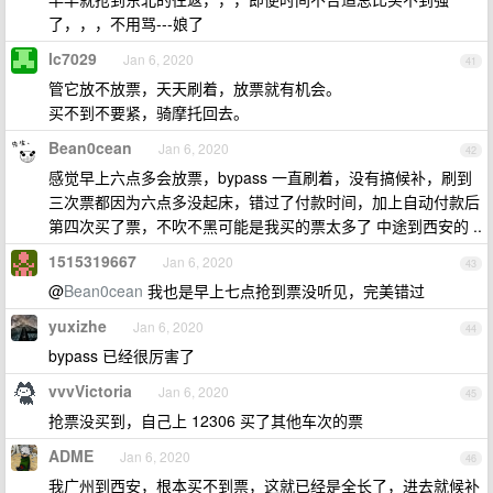
了，，，不用骂---娘了
lc7029
Jan 6, 2020
41
管它放不放票，天天刷着，放票就有机会。
买不到不要紧，骑摩托回去。
Bean0cean
Jan 6, 2020
42
感觉早上六点多会放票，bypass 一直刷着，没有搞候补，刷到
三次票都因为六点多没起床，错过了付款时间，加上自动付款后
第四次买了票，不吹不黑可能是我买的票太多了 中途到西安的 ..
1515319667
Jan 6, 2020
43
@
Bean0cean
我也是早上七点抢到票没听见，完美错过
yuxizhe
Jan 6, 2020
44
bypass 已经很厉害了
vvvVictoria
Jan 6, 2020
45
抢票没买到，自己上 12306 买了其他车次的票
ADME
Jan 6, 2020
46
我广州到西安，根本买不到票，这就已经是全长了，进去就候补