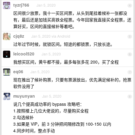
tyzrj766
Jan 5, 2020
4
区间很少放票，我十一买区间票，从头到尾挂着候补一张都没
有，最后还是加钱买高铁全程票。今年回家我直接买全程票，还
算好买，区间的直接候补等着吧。
cjq8z
Jan 5, 2020 via Android
5
过年过节时候，就锁区间。短途的都锁票，只放长途。
leicool520
Jan 5, 2020
6
我想买区间，黄牛都不接，最多每张多花 200，买了全程
eq06
Jan 5, 2020
7
现在推出了候补购票，只要有票源放出，优先满足候补的，抢票
软件没用了
muyunyan
Jan 5, 2020
8
说几个提高成功率的 bypass 攻略吧：
1.按照楼上几位大佬说的，尽量购买全程
2.勾选候补
3.如果是 VIP，前 3 分钟把间隔修改到 100-150 以内
4.同步时间，整点手动