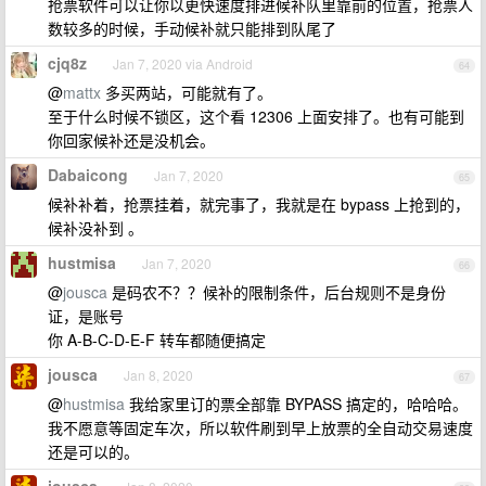
抢票软件可以让你以更快速度排进候补队里靠前的位置，抢票人
数较多的时候，手动候补就只能排到队尾了
cjq8z
Jan 7, 2020 via Android
64
@
mattx
多买两站，可能就有了。
至于什么时候不锁区，这个看 12306 上面安排了。也有可能到
你回家候补还是没机会。
Dabaicong
Jan 7, 2020
65
候补补着，抢票挂着，就完事了，我就是在 bypass 上抢到的，
候补没补到 。
hustmisa
Jan 7, 2020
66
@
jousca
是码农不？？候补的限制条件，后台规则不是身份
证，是账号
你 A-B-C-D-E-F 转车都随便搞定
jousca
Jan 8, 2020
67
@
hustmisa
我给家里订的票全部靠 BYPASS 搞定的，哈哈哈。
我不愿意等固定车次，所以软件刷到早上放票的全自动交易速度
还是可以的。