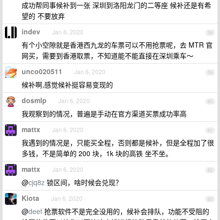
成功帮同事候补到一张 深圳到洛阳龙门的二等座 候补还是有希
望的 不要放弃
indev
Jan 6, 2020
58
有个小空隙就是香港西九龙的车票可以不用抢票呢，去 MTR 官
网买，需要到香港取票，不知道能不能直接在深圳乘车～
unco020511
Jan 6, 2020
59
候补啊,感觉候补挺容易变现的
dosmlp
Jan 6, 2020
60
我观察到的情况，普遍是手动在官方渠道买票成功率高
mattx
Jan 6, 2020
61
我遇到的情况是，只能买全程，否则都是候补，但是全程加了很
多钱，不是简单的 200 块，1k 块的高铁 坐不坐。
mattx
Jan 6, 2020
62
@
cjq8z
锁区间，啥时候会兑现？
Kiota
Jan 6, 2020
63
@
deef
抢票软件不是完全没用的，候补会排队，功能不受阻的