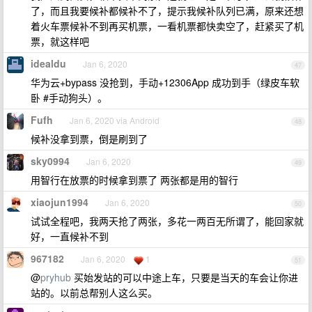
了，而且我要候补都候补不了，提示我候补队列已满，原来还想
着火车票候补不到再买机票，一看机票都快卖空了，赶紧买了机
票，就这样吧
idealdu
Jan 6, 2020
47
华为云+bypass 没抢到，手动+12306App 成功到手（绿皮车软
卧 #手动狗头）。
Fufh
Jan 6, 2020 via Android
48
候补没拿到票，倒是刷到了
sky0994
Jan 6, 2020
49
用智行在放票的时候拿到票了 两张都是用的智行
xiaojun1994
Jan 6, 2020
50
试试全程吧，我两天抢了两张，多花一两百无所谓了，能回家就
好，一直候补不到
967182
Jan 6, 2020
1
51
@
pryhub
买始发站的可以中途上车，只要是当天的车会让你进
站的。以前总帮别人这么买。