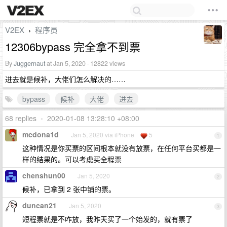
V2EX
程序员
›
12306bypass 完全拿不到票
By
Juggernaut
at Jan 5, 2020 · 12822 views
进去就是候补，大佬们怎么解决的……
bypass
候补
大佬
进去
68 replies
•
2020-01-08 13:28:10 +08:00
mcdona1d
Jan 5, 2020 via iPhone
5
1
这种情况是你买票的区间根本就没有放票，在任何平台买都是一
样的结果的。可以考虑买全程票
chenshun00
Jan 5, 2020
2
候补，已拿到 2 张中铺的票。
duncan21
Jan 5, 2020
3
短程票就是不咋放，我昨天买了一个始发的，就有票了