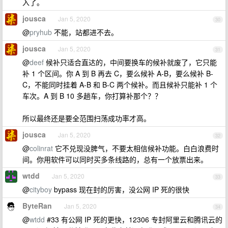
入了。
jousca
Jan 5, 2020
30
@
pryhub
不能，站都进不去。
jousca
Jan 5, 2020
31
@
deef
候补只适合直达的，中间要换车的候补就废了，它只能
补 1 个区间。你 A 到 B 再去 C，要么候补 A-B，要么候补 B-
C，不能同时挂着 A-B 和 B-C 两个候补。而且候补只能补 1 个
车次。A 到 B 10 多趟车，你打算补那个？？
所以最终还是要全范围扫荡成功率才高。
jousca
Jan 5, 2020
32
@
colinrat
它不兑现没脾气，不要太相信候补功能。白白浪费时
间。你用软件可以同时买多条线路的，总有一个放票出来。
wtdd
Jan 5, 2020
33
@
cityboy
bypass 现在封的厉害，没公网 IP 死的很快
ByteRan
Jan 5, 2020
34
@
wtdd
#33 有公网 IP 死的更快，12306 专封阿里云和腾讯云的