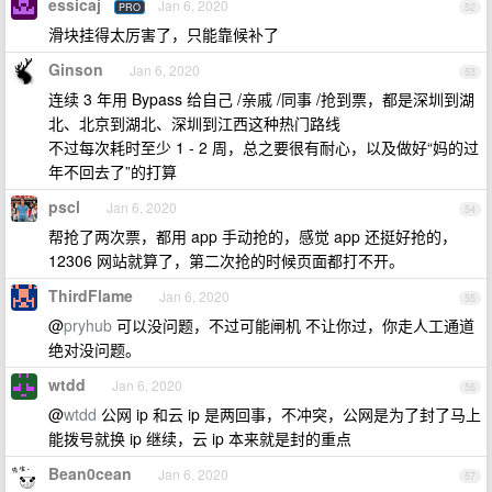
essicaj
Jan 6, 2020
PRO
52
滑块挂得太厉害了，只能靠候补了
Ginson
Jan 6, 2020
53
连续 3 年用 Bypass 给自己 /亲戚 /同事 /抢到票，都是深圳到湖
北、北京到湖北、深圳到江西这种热门路线
不过每次耗时至少 1 - 2 周，总之要很有耐心，以及做好“妈的过
年不回去了”的打算
pscl
Jan 6, 2020
54
帮抢了两次票，都用 app 手动抢的，感觉 app 还挺好抢的，
12306 网站就算了，第二次抢的时候页面都打不开。
ThirdFlame
Jan 6, 2020
55
@
pryhub
可以没问题，不过可能闸机 不让你过，你走人工通道
绝对没问题。
wtdd
Jan 6, 2020
56
@
wtdd
公网 ip 和云 ip 是两回事，不冲突，公网是为了封了马上
能拨号就换 ip 继续，云 ip 本来就是封的重点
Bean0cean
Jan 6, 2020
57