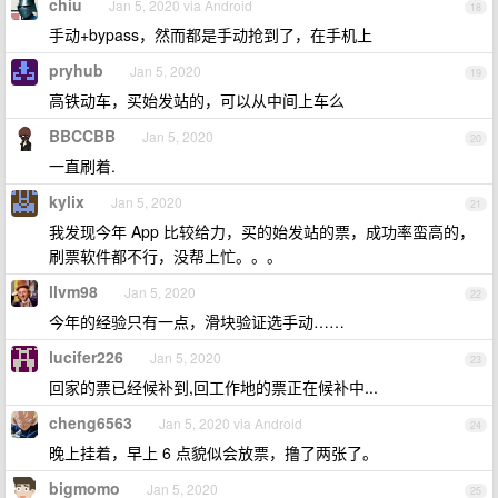
chiu
Jan 5, 2020 via Android
18
手动+bypass，然而都是手动抢到了，在手机上
pryhub
Jan 5, 2020
19
高铁动车，买始发站的，可以从中间上车么
BBCCBB
Jan 5, 2020
20
一直刷着.
kylix
Jan 5, 2020
21
我发现今年 App 比较给力，买的始发站的票，成功率蛮高的，
刷票软件都不行，没帮上忙。。。
llvm98
Jan 5, 2020
22
今年的经验只有一点，滑块验证选手动……
lucifer226
Jan 5, 2020
23
回家的票已经候补到,回工作地的票正在候补中...
cheng6563
Jan 5, 2020 via Android
24
晚上挂着，早上 6 点貌似会放票，撸了两张了。
bigmomo
Jan 5, 2020
25