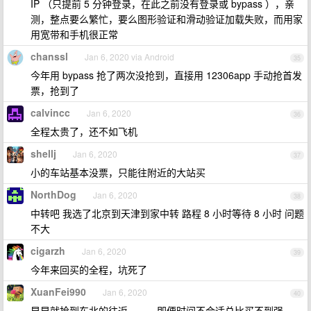
IP （只提前 5 分钟登录，在此之前没有登录或 bypass ），亲
测，整点要么繁忙，要么图形验证和滑动验证加载失败，而用家
用宽带和手机很正常
chanssl
Jan 6, 2020 via Android
35
今年用 bypass 抢了两次没抢到，直接用 12306app 手动抢首发
票，抢到了
calvincc
Jan 6, 2020
36
全程太贵了，还不如飞机
shellj
Jan 6, 2020
37
小的车站基本没票，只能往附近的大站买
NorthDog
Jan 6, 2020
38
中转吧 我选了北京到天津到家中转 路程 8 小时等待 8 小时 问题
不大
cigarzh
Jan 6, 2020
39
今年来回买的全程，坑死了
XuanFei990
Jan 6, 2020
40
早早就抢到东北的往返，，，即便时间不合适总比买不到强