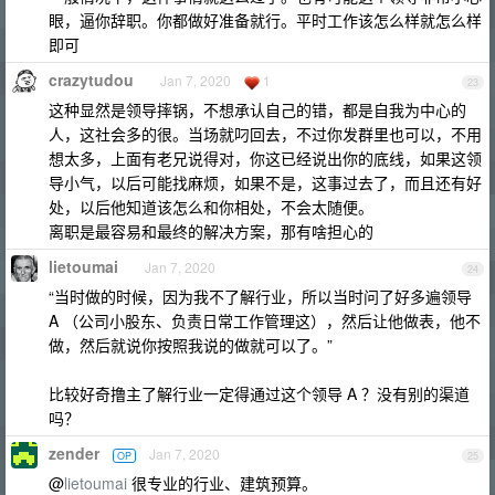
眼，逼你辞职。你都做好准备就行。平时工作该怎么样就怎么样
即可
crazytudou
Jan 7, 2020
1
23
这种显然是领导摔锅，不想承认自己的错，都是自我为中心的
人，这社会多的很。当场就叼回去，不过你发群里也可以，不用
想太多，上面有老兄说得对，你这已经说出你的底线，如果这领
导小气，以后可能找麻烦，如果不是，这事过去了，而且还有好
处，以后他知道该怎么和你相处，不会太随便。
离职是最容易和最终的解决方案，那有啥担心的
lietoumai
Jan 7, 2020
24
“当时做的时候，因为我不了解行业，所以当时问了好多遍领导
A （公司小股东、负责日常工作管理这），然后让他做表，他不
做，然后就说你按照我说的做就可以了。”
比较好奇撸主了解行业一定得通过这个领导 A ？没有别的渠道
吗？
zender
Jan 7, 2020
OP
25
@
lietoumai
很专业的行业、建筑预算。