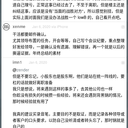
道自己理亏，正常这事已经过去了，不至于离职。但是楼主还是
纠结这事，应该是没有”当面的战胜对方“，所以感觉别扭，但是
实际上面对面我们是没办法战胜一个 lowB 的，自己看开点吧。
xenme
Jan 6, 2020 via iPhone
7
干活都要邮件确认。
尤其领导布置的任务，开会等等，自己写个会议纪要，重点整理
好发给领导，一是确认没有遗漏、理解错误，再一个就是以后的
撕逼证据，年终总结的素材
imn1
Jan 6, 2020
8
@
zender
但是不要忘记，小股东也是股东啊，他们是站在统一阵线的，要
杠的话就做好离职准备
我只是想说，将来遇到这样的事多了，去其他公司也一样
你趁没有损失的时候攒一些经验，将来还会遇到背黑锅的情况，
那时候经验就有用了
我真的建议买录音笔，主要目的不是取证，而是记录各种领导或
者客户的口头要求，以防自己没听清或者转头忘了，那时锅就是
自己的