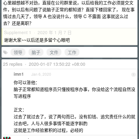
心里越想越不对劲，直接在公司群里说，以后给我的工作必须提交文
件，别以后有问题了说脑子正常的都知道？直接下楼回家了， 现在事
情过去几天了，领导 A 也没说什么，领导 C 不露面 这事就这么过
去？还是离职？
Supplement 1 · 2020 年 1 月 7 日
谢谢大家~~以后还是多留个心眼吧
领导
脑子
文件
工作
25 replies
•
2020-01-07 13:50:22 +08:00
imn1
Jan 6, 2020
1
你可以答他：
脑子正常都知道程序员只懂按程序办事，你没给这个流程自然没
写进程序
正文：
过去了就过去了，说了两句而已，没有扣钱、追究责任什么的就
过去吧，人与人很多事情不能逐字斟酌
这就是工作经验累积的过程，必经的