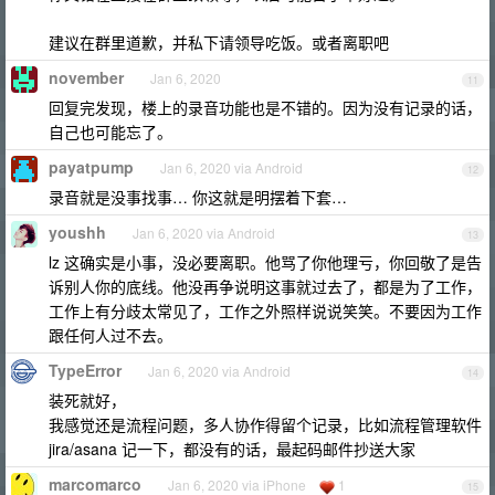
建议在群里道歉，并私下请领导吃饭。或者离职吧
november
Jan 6, 2020
11
回复完发现，楼上的录音功能也是不错的。因为没有记录的话，
自己也可能忘了。
payatpump
Jan 6, 2020 via Android
12
录音就是没事找事… 你这就是明摆着下套…
youshh
Jan 6, 2020 via Android
13
lz 这确实是小事，没必要离职。他骂了你他理亏，你回敬了是告
诉别人你的底线。他没再争说明这事就过去了，都是为了工作，
工作上有分歧太常见了，工作之外照样说说笑笑。不要因为工作
跟任何人过不去。
TypeError
Jan 6, 2020 via Android
14
装死就好，
我感觉还是流程问题，多人协作得留个记录，比如流程管理软件
jira/asana 记一下，都没有的话，最起码邮件抄送大家
marcomarco
Jan 6, 2020 via iPhone
1
15