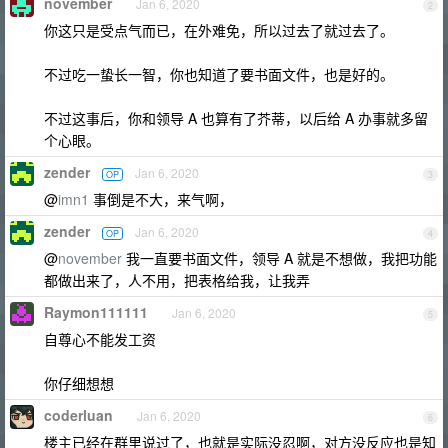
november
Jan 6, 2020
2
你这只是受点气而已，在外难免，所以过去了就过去了。
不过吃一蛰长一智，你也知道了要书面文件，也是好的。
不过这事后，你和领导 A 也算有了芥蒂，以后给 A 办事就多留
个心眼。
zender
Jan 6, 2020
OP
3
@
imn1
事倒是不大，来气啊，
zender
Jan 6, 2020
OP
4
@
november
我一直要书面文件，领导 A 就是不想做，我把功能
都做出来了，人不用，把表格给我，让我弄
Raymon111111
Jan 6, 2020
5
自尊心不能发工资
你仔细想想
coderluan
Jan 6, 2020
6
楼主已经在群里说过了，也就是实际没忍啊，对方没反应也是知