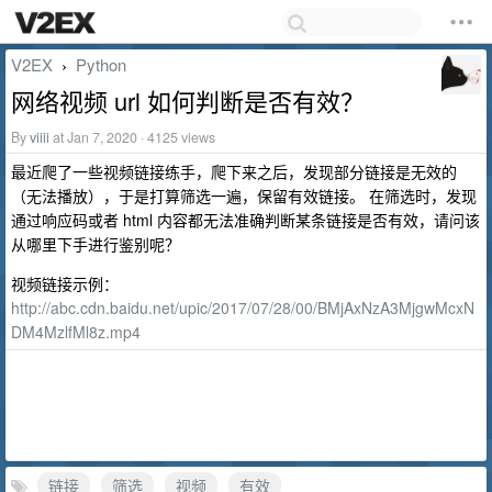
V2EX
Python
›
网络视频 url 如何判断是否有效？
By
viiii
at Jan 7, 2020 · 4125 views
最近爬了一些视频链接练手，爬下来之后，发现部分链接是无效的
（无法播放），于是打算筛选一遍，保留有效链接。 在筛选时，发现
通过响应码或者 html 内容都无法准确判断某条链接是否有效，请问该
从哪里下手进行鉴别呢？
视频链接示例：
http://abc.cdn.baidu.net/upic/2017/07/28/00/BMjAxNzA3MjgwMcxN
DM4MzlfMl8z.mp4
链接
筛选
视频
有效