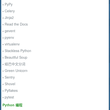
PyPy
›
Celery
›
Jinja2
›
Read the Docs
›
gevent
›
pyenv
›
virtualenv
›
Stackless Python
›
Beautiful Soup
›
结巴中文分词
›
Green Unicorn
›
Sentry
›
Shovel
›
Pyflakes
›
pytest
›
Python 编程