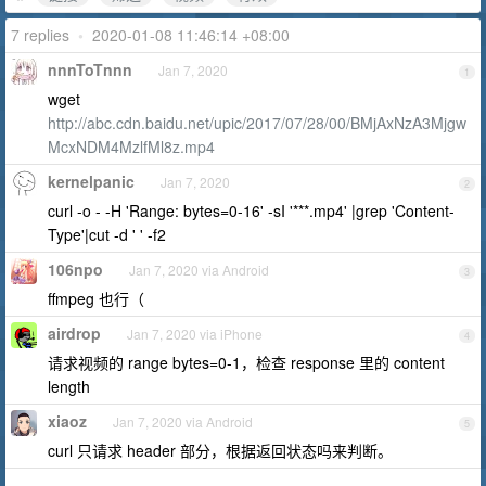
7 replies
•
2020-01-08 11:46:14 +08:00
nnnToTnnn
Jan 7, 2020
1
wget
http://abc.cdn.baidu.net/upic/2017/07/28/00/BMjAxNzA3Mjgw
McxNDM4MzlfMl8z.mp4
kernelpanic
Jan 7, 2020
2
curl -o - -H 'Range: bytes=0-16' -sI '***.mp4' |grep 'Content-
Type'|cut -d ' ' -f2
106npo
Jan 7, 2020 via Android
3
ffmpeg 也行（
airdrop
Jan 7, 2020 via iPhone
4
请求视频的 range bytes=0-1，检查 response 里的 content
length
xiaoz
Jan 7, 2020 via Android
5
curl 只请求 header 部分，根据返回状态吗来判断。