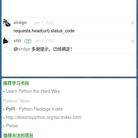
airdge
Jan 7, 2020
6
requests.head(url).status_code
viiii
Jan 8, 2020
OP
7
@
airdge
多谢提示，已经搞定！
推荐学习书目
Learn Python the Hard Way
›
Python Sites
PyPI
- Python Package Index
›
http://diveintopython.org/toc/index.html
›
Pocoo
›
值得关注的项目