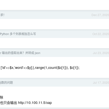
，求！
Dec 27, 202
Python 多个列表相加怎么写
Oct 22, 202
t_r 输出的值取出来？并转成 json
Jul 23, 202
['id'=>$x,'word'=>$y];},range(1,count($c[1])), $c[1]);
m 函数的问题
Jul 17, 202
移除
这个应该也只会输出 http://10.100.11.5/xap