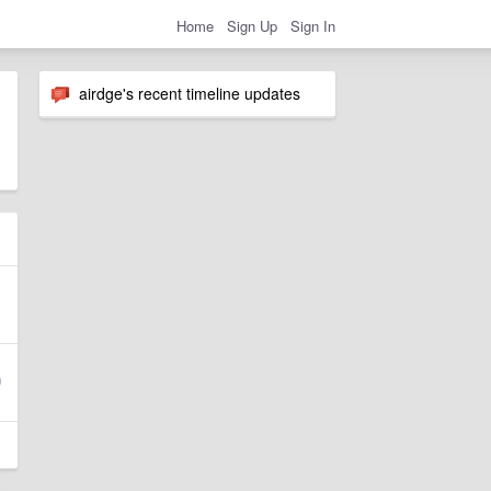
Home
Sign Up
Sign In
airdge's recent timeline updates