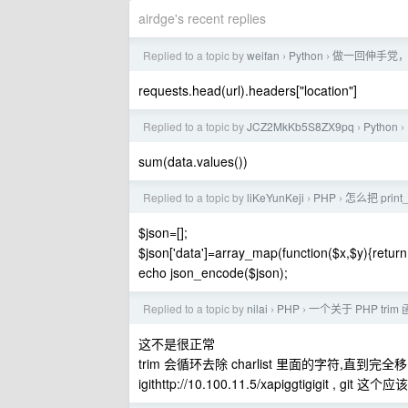
airdge's recent replies
Replied to a topic by
weifan
Python
做一回伸手党
›
›
requests.head(url).headers["location"]
Replied to a topic by
JCZ2MkKb5S8ZX9pq
Python
›
›
sum(data.values())
Replied to a topic by
liKeYunKeji
PHP
怎么把 prin
›
›
$json=[];
$json['data']=array_map(function($x,$y){return 
echo json_encode($json);
Replied to a topic by
nilai
PHP
一个关于 PHP tri
›
›
这不是很正常
trim 会循环去除 charlist 里面的字符,直到完全
igithttp://10.100.11.5/xapiggtigigit , git 