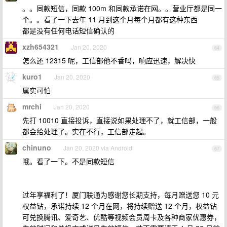
。。同款短信，同款 100m 和同款承诺在网。。营业厅都是同一
个。。看了一下去年 11 月到这个月每个月都有这种东西
都是没有任何电话短信确认的
xzh654321
Jan 20, 2020
64
怎么还 12315 呢，工信部他不香吗，响应迅速，解决快
kuro1
Jan 20, 2020
65
属实可怕
mrchi
Jan 20, 2020
66
先打 10010 直接投诉，直接说如果处理不了，就工信部，一般
都会给处理了。实在不行，工信部走起。
chinuno
Jan 20, 2020 via Android
67
哦。看了一下。不是同款短信
过年享福利了！厦门联通为感谢您长期支持，每月赠送您 10 元
权益钻，承诺持续 12 个月在网，将持续赠送 12 个月，权益钻
可兑换腾讯、爱奇艺、优酷等视频会员周卡及各种商家优惠券，