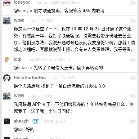
loneyor
Jan 20, 2020 via Android
74
@
loneyor
刚才联通投诉，客服答应 48h 内取消
W2M
Jan 20, 2020
75
你这么一说我查了一下，也在 19 年 12 月 31 日开通了这个服
务，有效期一年，我打了联通客服，说需要我带身份证去营业
厅，他们没办法，我说开通时候也没问我要身份证啊，那就工信
部走流程吧，客服就说帮上报，会有专人负责处理，我等等看。
icql
Jan 20, 2020 via iPhone
76
@
ahaxzh
先转了个电信大王卡，回头再转别的
HelloBiuBiuBiu
Jan 20, 2020
77
换个思路想想 找到了一条白嫖流量的好办法 0.0
W2M
Jan 20, 2020
78
我用联通 APP 查了一下他们给我办的 1 年特权到底是什么，笑
死我了，送了我一个生日问候！
ahaxzh
Jan 20, 2020
OP
79
@
icql
好的