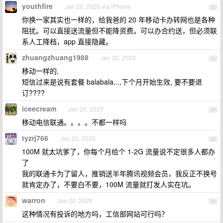
youthfire
Jan 20, 2020 via iPhone
32
你换一家其实也一样的，给我爸的 20 年移动卡办转网也是各种
阻扰。可以直接送流量但不能降资费。可以办合约送，但必须联
系人工降档，app 直接隐藏。
zhuangzhuang1988
Jan 20, 2020
33
移动一样的,
短信过来是说有套餐 balabala...,下个月开始生效, 要不要退
订????
iceecream
Jan 20, 2020
34
移动电信联通。。。。不都一样吗
tyzrj766
Jan 20, 2020
35
100M 就太坑爹了，你每个月给个 1-2G 流量说不定很多人都办
了
我的联通卡为了留人，推销送半年腾讯视频会员，我反正不换号
就肯定办了，不要白不要，100M 流量就打发人实在坑。
warron
Jan 20, 2020
36
这种情况有投诉的地方吗，工信部网站可行吗？