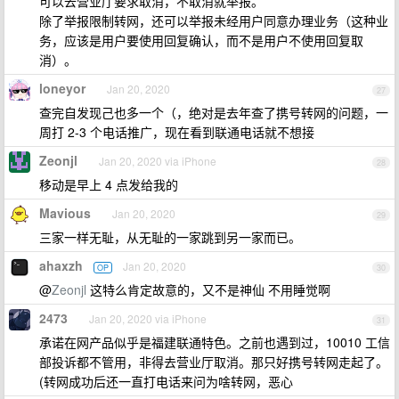
可以去营业厅要求取消，不取消就举报。
除了举报限制转网，还可以举报未经用户同意办理业务（这种业
务，应该是用户要使用回复确认，而不是用户不使用回复取
消）。
loneyor
Jan 20, 2020
27
查完自发现己也多一个（，绝对是去年查了携号转网的问题，一
周打 2-3 个电话推广，现在看到联通电话就不想接
Zeonjl
Jan 20, 2020 via iPhone
28
移动是早上 4 点发给我的
Mavious
Jan 20, 2020
29
三家一样无耻，从无耻的一家跳到另一家而已。
ahaxzh
Jan 20, 2020
OP
30
@
Zeonjl
这特么肯定故意的，又不是神仙 不用睡觉啊
2473
Jan 20, 2020 via iPhone
31
承诺在网产品似乎是福建联通特色。之前也遇到过，10010 工信
部投诉都不管用，非得去营业厅取消。那只好携号转网走起了。
(转网成功后还一直打电话来问为啥转网，恶心