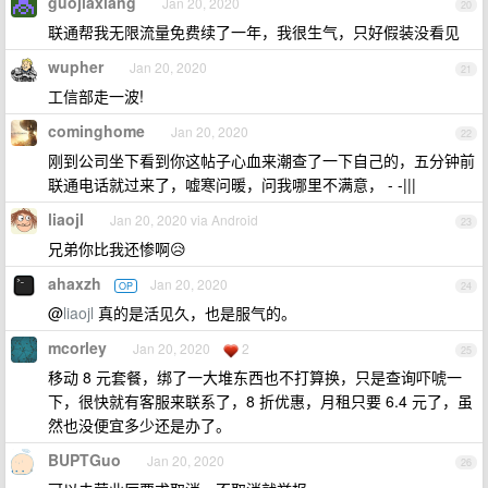
guojiaxiang
Jan 20, 2020
20
联通帮我无限流量免费续了一年，我很生气，只好假装没看见
wupher
Jan 20, 2020
21
工信部走一波!
cominghome
Jan 20, 2020
22
刚到公司坐下看到你这帖子心血来潮查了一下自己的，五分钟前
联通电话就过来了，嘘寒问暖，问我哪里不满意， - -|||
liaojl
Jan 20, 2020 via Android
23
兄弟你比我还惨啊😥
ahaxzh
Jan 20, 2020
OP
24
@
liaojl
真的是活见久，也是服气的。
mcorley
Jan 20, 2020
2
25
移动 8 元套餐，绑了一大堆东西也不打算换，只是查询吓唬一
下，很快就有客服来联系了，8 折优惠，月租只要 6.4 元了，虽
然也没便宜多少还是办了。
BUPTGuo
Jan 20, 2020
26