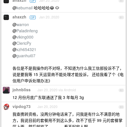
ahaxzh
Jan 20, 2020
OP
80
@
kebumail
哈哈哈哈😂 🐶
ahaxzh
Jan 20, 2020
OP
81
@
warron
@
Paladinfeng
@
viking000
@
ClericPy
@
xzh654321
@
guanhui07
各位是不是我操作的不对呀，不知道为什么我工信部投诉不了，
说是要我等 15 天运营商不能处理才能投诉， 还给我看了个《电
信用户申诉处理办法》
johnbliss
Jan 20, 2020 via Android
82
12 月份月底广东联通送了我 3 年每月 3g
vipdog73
Jan 20, 2020
83
我查携转资格，没两分钟电话来了，问我是有什么不满意的地
方，我说目前的套餐用不到这么多，改不了低于 99 元的套餐掌
厅上面，然后就挂了。。。。看不起穷人啊