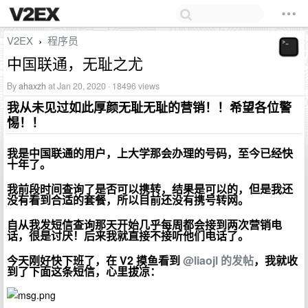
V2EX
程序员
›
中国联通，无耻之尤
By
ahaxzh
at Jan 20, 2020 · 18496 views
我从未见过如此厚颜无耻无耻的营销！！希望各位警
惕！！
我是中国联通的用户，上大学那会办理的号码，至今已经快
十年了。
我前段时间查询了是否可以携转，结果是可以的，但是我还
没有看到合适的套餐，所以目前还没有携号转网。
自从我发短信查询那天开始几乎每周都会接到两次营销电
话，很是讨厌！后来我就直接不接听他们电话了。
今天刚好快下班了，在 V2 摸鱼看到
@liaojl 的发帖
，我就收
到了下面这条短信，心里拔凉：