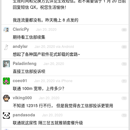
生效时间和兑换方式详见生效短信。若不需要请于 1 月 20 日前
回复短信 QX，祝您生活愉快！
我连流量都没有。昨天晚上 8 点发的
ClericPy
Jan 20, 2020
68
期待看工信部续集
andylsr
Jan 20, 2020 via Android
69
想起了各种国产软件花式卸载的套路~
Paladinfeng
Jan 20, 2020
70
直接工信部投诉呗
coeo91
Jan 20, 2020 via iPhone
71
联通 100m 宽带，上传多少？
viking000
Jan 20, 2020
72
不知道 12315 行不行， 但是我觉得去工信部投诉更管用
pandasoda
Jan 20, 2020
73
联通就这尿性 隔三岔五就推销套餐升级