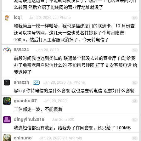
湖南联通这边查了不能转网就没管了，然后一个电话过来问为什
么转网 然后介绍了能转网的营业厅地址就没了
icql
Jan 20, 2020 via iPhone
58
和我简直一模一样哈哈，我也是福建厦门的联通卡，10 月份查
还可以携号转网，这几天一查也莫名其妙多了个每月赠送
100m，然后打人工客服取消掉了，今天转电信了
889434
Jan 20, 2020
59
前段时间我也遇到类似的 联通某个我没去过的营业厅 自动给我
办了免费老用户彩信什么的 不能携号转网 打了 2 次客服电话 给
我退掉了
ahaxzh
Jan 20, 2020 via iPhone
OP
60
@
icql
你转电信的是什么套餐 我也是要转电信 没想好什么套餐
guanhui07
Jan 20, 2020
61
工信部走一波，不能惯着
dingyihui2018
Jan 20, 2020
62
我连短信都没有收到，给我办了在网套餐，还只给了 100MB
chinuno
Jan 20, 2020 via Android
63