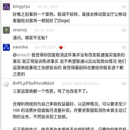
bingyiyu
Jan 20, 2020
41
好像之前看到一个案例，联调不给转，直接去移动营业厅让移动
客服给对面骂一顿就好了[Doge]
retanoj
Jan 20, 2020
42
请问，哪家不无耻？
nanoha
Jan 20, 2020
1
43
@
ahaxzh
我觉得你回复取消这件事并没有改变联通强买强卖的
事实 就正常投诉陈述事实 说不希望联通以后出现类似情况 他们
运营商挺重视工信部投诉的 我觉得最起码也要给你联系道个歉
之类的
B4PLpPSsR4voMdx0
Jan 20, 2020 via iPhone
44
三家运营商都一个性质，骂了也改变不了。
合理利用规则为自己争取权益最好，以这种情况，可以要求至少
100 的话费补偿或每月流量补偿，并要求客服取消你未曾主动订
购的业务，不然投诉到工信部。
反正我操作过，账号再也未曾有不合规的情况，只要你的账号投