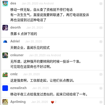
des
Jan 20, 2020 via Android
3
移动一样无耻，自从查了资格就不停打电话
有一次生生气，直接说我要转联通了，再打电话就投诉
再也没接到过这种电话了
deorth
Jan 20, 2020
4
羡慕 6 点钟下班的
Adriel
Jan 20, 2020
5
天朝企业，喜闻乐见的招式
cnkuner
Jan 20, 2020 via Android
6
无所谓，这种强开的要转网的时候一投诉一个准。
可见现在运营商也不好过啊。
cmlz
Jan 20, 2020
7
这是强卖啊，工信部走起，让他们长点教训。
ezrealinxh
Jan 20, 2020
8
移动半夜三点给我发过类似的，起来已经给续了一年。
Aprilming
Jan 20, 2020
2
9