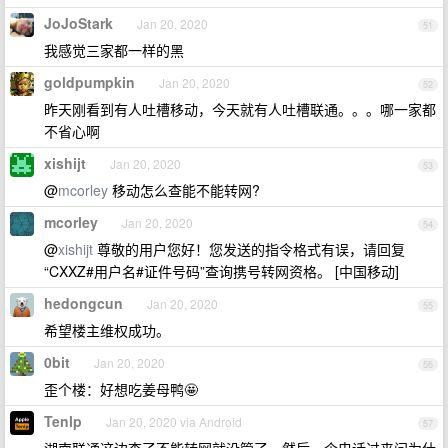
JoJoStark
Jan 20, 2020
51
我感觉三家都一样的黑
goldpumpkin
Jan 20, 2020
52
昨天刚看到有人吐槽移动，今天就有人吐槽联通。。。哪一家都
不省心啊
xishijt
Jan 20, 2020
53
@
mcorley
移动怎么查能不能转网?
mcorley
Jan 20, 2020
54
@
xishijt
尊敬的用户您好！您发送的指令格式有误，请回复
“CXXZ#用户名#证件号码”查询携号转网资格。 [中国移动]
hedongcun
Jan 20, 2020
55
希望楼主维权成功。
0bit
Jan 20, 2020
56
歪个楼：好想吃姜母鸭🤩
Tenlp
Jan 20, 2020 via Android
57