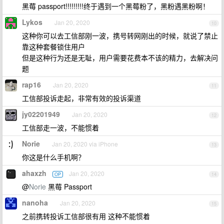
黑莓 passport!!!!!!!!!终于遇到一个黑莓粉了，黑粉遇黑粉啊！
Lykos
Jan 20, 2020
10
这种你可以去工信部刚一波，携号转网刚出的时候，就说了禁止
靠这种套餐锁住用户
但是这种行为还是无耻，用户需要花费本不该的精力，去解决问
题
rap16
Jan 20, 2020
11
工信部投诉走起，非常有效的投诉渠道
jy02201949
Jan 20, 2020
12
工信部走一波，不能惯着
Norie
Jan 20, 2020 via iPhone
13
你这是什么手机啊？
ahaxzh
Jan 20, 2020
OP
14
@
Norie
黑莓 Passport
nanoha
Jan 20, 2020
15
之前携转投诉工信部很有用 这种不能惯着