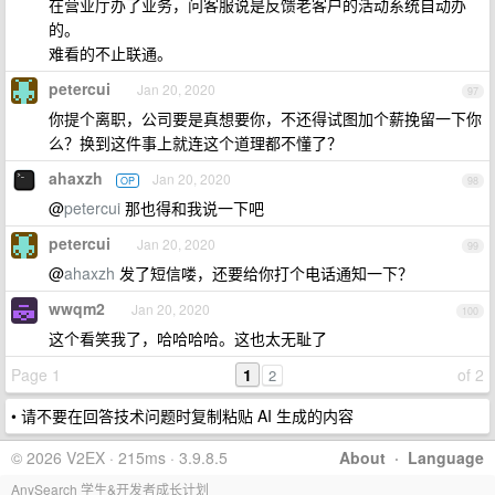
在营业厅办了业务，问客服说是反馈老客户的活动系统自动办
的。
难看的不止联通。
petercui
Jan 20, 2020
97
你提个离职，公司要是真想要你，不还得试图加个薪挽留一下你
么？换到这件事上就连这个道理都不懂了？
ahaxzh
Jan 20, 2020
OP
98
@
petercui
那也得和我说一下吧
petercui
Jan 20, 2020
99
@
ahaxzh
发了短信喽，还要给你打个电话通知一下？
wwqm2
Jan 20, 2020
100
这个看笑我了，哈哈哈哈。这也太无耻了
Page 1
1
of 2
2
• 请不要在回答技术问题时复制粘贴 AI 生成的内容
© 2026 V2EX · 215ms · 3.9.8.5
About
·
Language
AnySearch 学生&开发者成长计划