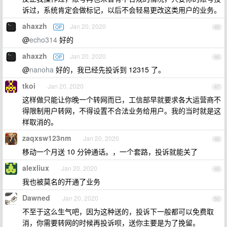
诉过，系统肯定会做标记，以后不会轻易更改这类用户的业务。
ahaxzh
Jan 20, 2020
OP
45
@
echo314
好的
ahaxzh
Jan 20, 2020
OP
46
@
nanoha
好的，我已经先投诉到 12315 了。
tkoi
Jan 20, 2020
47
这样做只能让你晚一个转网而已，工信部早就要求各大运营商不
得限制用户转网，不得设置不合法业务给用户。我的当时就是这
样取消的。
zaqxsw123nm
Jan 20, 2020
48
移动一个月送 10 分钟通话。，一个套路，投诉就能关了
alexliux
Jan 20, 2020
49
我也被莫名的开通了业务
Dawned
Jan 20, 2020
50
不至于这么生气吧，因为这种送的，投诉下一般都可以免费取
消，你需要转网的时候再投诉呗，送你主要是为了挽留。