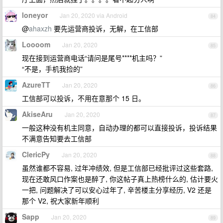
loneyor
Jan 20, 2020 via Android
84
@
ahaxzh
要先运营商投诉，无解，在工信部
Loooom
Jan 20, 2020
85
现在接到运营商电话“请问是尾号****机主吗？”
“不是，手机我捡的”
AzureTT
Jan 20, 2020
86
工信部可以投诉，不用在意那个 15 日。
AkiseAru
Jan 20, 2020
87
一般这种没有机主同意，自动办理的都可以直接投诉，投诉结果
不满意告知要去工信部
ClericPy
Jan 20, 2020
88
虽然谁都不容易, 过年冲绩效, 但是工信部已经批评过这些套路,
现在还敢风口作案也是醉了, 你这帖子真上热榜什么的, 估计要火
一把, 问题解决了可以安心过年了, 辛苦楼主分享经历, V2 还是
那个 V2, 祝大家新年顺利
Sapp
Jan 20, 2020
89