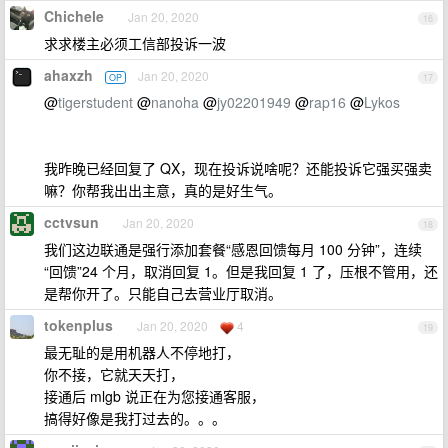
Chichele
Jan 20, 2020
16
求求楼主必须工信部投诉一波
ahaxzh
Jan 20, 2020
OP
17
@
tigerstudent
@
nanoha
@
jy02201949
@
rap16
@
Lykos
我昨晚已经回复了 QX，现在投诉说啥呢？还能投诉它强买强卖
嘛？你帮我出出主意，真的是好生气。
cctvsun
Jan 20, 2020
18
我们这边联通是强行添加套餐“感恩回馈每月 100 分钟”，连续
“回馈”24 个月，取消回复 1。但是我回复 1 了，压根不管用，还
是帮你开了。只能自己去营业厅取消。
tokenplus
Jan 20, 2020
4
19
最无耻的是用机器人不停地打，
你不接，它就天天打，
接通后 mlgb 说正在为您接通客服，
搞得好像是我打过去的。。。