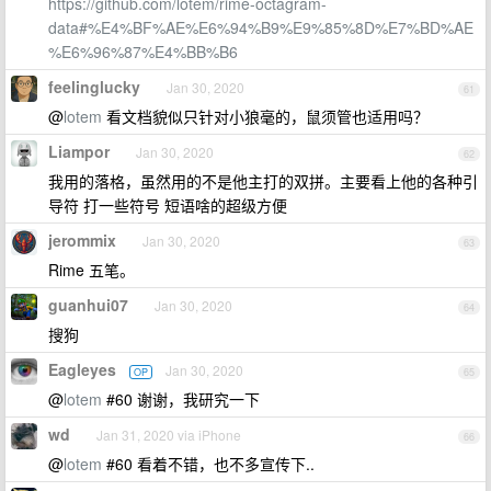
https://github.com/lotem/rime-octagram-
data#%E4%BF%AE%E6%94%B9%E9%85%8D%E7%BD%AE
%E6%96%87%E4%BB%B6
feelinglucky
Jan 30, 2020
61
@
lotem
看文档貌似只针对小狼毫的，鼠须管也适用吗？
Liampor
Jan 30, 2020
62
我用的落格，虽然用的不是他主打的双拼。主要看上他的各种引
导符 打一些符号 短语啥的超级方便
jerommix
Jan 30, 2020
63
Rime 五笔。
guanhui07
Jan 30, 2020
64
搜狗
Eagleyes
Jan 30, 2020
OP
65
@
lotem
#60 谢谢，我研究一下
wd
Jan 31, 2020 via iPhone
66
@
lotem
#60 看着不错，也不多宣传下..