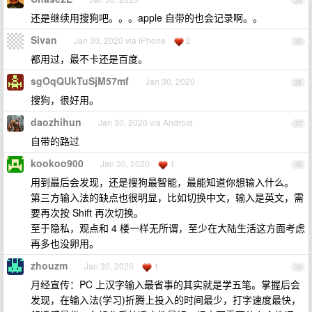
34
还是继续用搜狗吧。。。apple 自带的也会记录啊。。
Sivan
Jan 30, 2020 via iPhone
2
35
都用过，最不卡还是百度。
sgOqQUkTuSjM57mf
Jan 30, 2020
36
搜狗，很好用。
daozhihun
Jan 30, 2020 via Android
37
自带的路过
kookoo900
Jan 30, 2020
1
38
用到最后会发现，还是搜狗最智能，最能知道你想输入什么。
第三方输入法的缺点也很明显，比如切换中文，输入是英文，需
要再次按 Shift 再次切换。
至于隐私，观点和 4 楼一样无所谓，至少在大陆生活这方面考虑
再多也没卵用。
zhouzm
Jan 30, 2020
1
39
月经宣传：PC 上汉字输入最省事的其实就是学五笔。掌握后会
发现，在输入法(学习)折腾上投入的时间最少，打字速度最快，