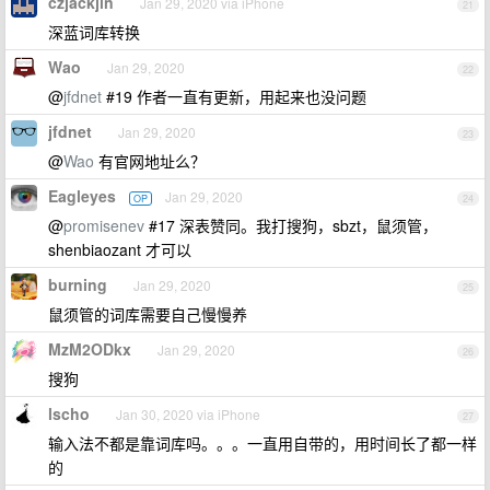
czjackjin
Jan 29, 2020 via iPhone
21
深蓝词库转换
Wao
Jan 29, 2020
22
@
jfdnet
#19 作者一直有更新，用起来也没问题
jfdnet
Jan 29, 2020
23
@
Wao
有官网地址么？
Eagleyes
Jan 29, 2020
OP
24
@
promisenev
#17 深表赞同。我打搜狗，sbzt，鼠须管，
shenbiaozant 才可以
burning
Jan 29, 2020
25
鼠须管的词库需要自己慢慢养
MzM2ODkx
Jan 29, 2020
26
搜狗
lscho
Jan 30, 2020 via iPhone
27
输入法不都是靠词库吗。。。一直用自带的，用时间长了都一样
的