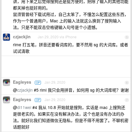
讲，用下来之后觉得搜狗还是挺方便的，把除了输入的其他功能
都关掉也挺好用的。
鼠须管曾经下载试用过，自己太笨了，不懂怎么配置这些东西，
作为一个普通用户，Mac 上的输入法就这么换到了搜狗输入
法。只是不能双击空格键输入句号是个小遗憾。
czjackjin
Jan 29, 2020 via iPhone
5
rime 打五笔，拼音还要看词库的，要不然用 sg 的大词库。或者
试试清歌
Eagleyes
Jan 29, 2020
OP
6
@
czjackjin
#5 rimi 我只会用拼音，如何用 sg 的大词库呢？谢谢
Eagleyes
Jan 29, 2020
OP
7
@
di11wei
#4 我从 10.8 开始就是搜狗，实话是 mac 上搜狗还
是很老实的。如果实在没有解决办法，这个也是没有办法的办
法。就好比我们知道微信无隐私，但是不得不用罢了。不聊机密
话题就好