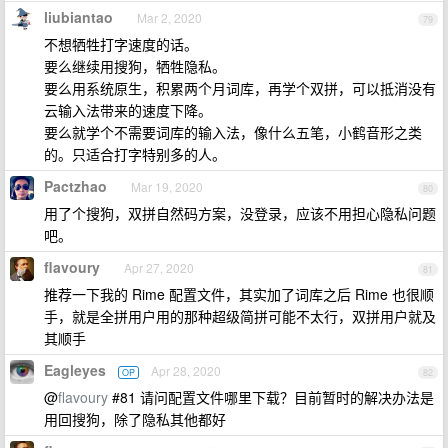
liubiantao
Mar 2, 2020
79
不想牺牲打字速度的话。
要么继续用搜狗，牺牲隐私。
要么用系统原生，积累两个月词库，再学个双拼，可以抵消没有
云输入法带来的速度下降。
要么就学个不需要词库的输入法，像什么五笔，小鹤音形之类
的。只适合打字特别多的人。
Pactzhao
Mar 19, 2020
80
用了个搜狗，双拼自然码方案，没登录，应该不用担心隐私问题
吧。
flavoury
Apr 27, 2020
81
推荐一下我的 Rime 配置文件，其实加了词库之后 Rime 也很顺
手，就是全拼用户用的那种超级简拼可能不太行，双拼用户就及
其顺手
Eagleyes
Apr 28, 2020
OP
82
@
flavoury
#81 请问配置文件哪里下载？目前暂时的解决办法是
用回搜狗，除了隐私其他都好