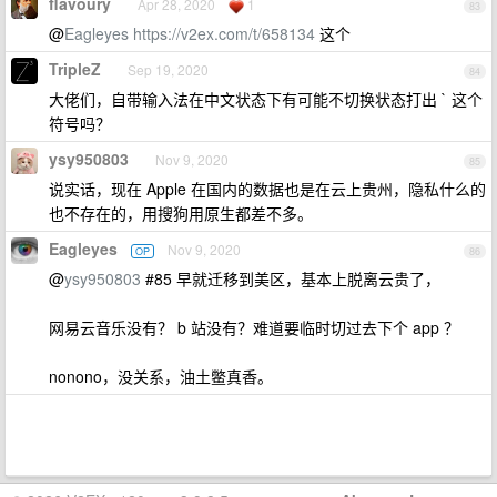
flavoury
Apr 28, 2020
1
83
@
Eagleyes
https://v2ex.com/t/658134
这个
TripleZ
Sep 19, 2020
84
大佬们，自带输入法在中文状态下有可能不切换状态打出 ` 这个
符号吗？
ysy950803
Nov 9, 2020
85
说实话，现在 Apple 在国内的数据也是在云上贵州，隐私什么的
也不存在的，用搜狗用原生都差不多。
Eagleyes
Nov 9, 2020
OP
86
@
ysy950803
#85 早就迁移到美区，基本上脱离云贵了，
网易云音乐没有？ b 站没有？难道要临时切过去下个 app ？
nonono，没关系，油土鳖真香。