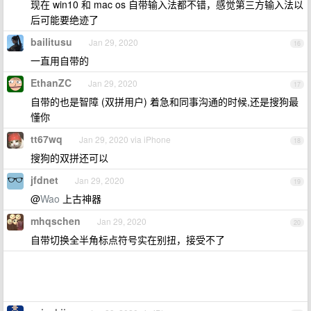
现在 win10 和 mac os 自带输入法都不错，感觉第三方输入法以
后可能要绝迹了
bailitusu
Jan 29, 2020
16
一直用自带的
EthanZC
Jan 29, 2020
17
自带的也是智障 (双拼用户) 着急和同事沟通的时候,还是搜狗最
懂你
tt67wq
Jan 29, 2020 via iPhone
18
搜狗的双拼还可以
jfdnet
Jan 29, 2020
19
@
Wao
上古神器
mhqschen
Jan 29, 2020
20
自带切换全半角标点符号实在别扭，接受不了