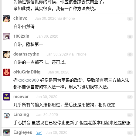
为通过微信抓你的时候，你应该要跑去东南亚了。
诸如此类，其实很多，我有一百种方法去绕。
chinvo
Jan 30, 2020 via iPhone
47
自带自然码
1002xin
Jan 30, 2020
48
自带，隐私第一
deathscythe
Jan 30, 2020 via iPhone
49
自带的一点都不卡。还可以。
oNuGrInDiNg
Jan 30, 2020
50
@
kookoo900
好像是因为苹果的改动，导致所有第三方输入法
都不能像自带的输入法一样，用大写键切换输入法。
nicevar
Jan 30, 2020
51
几乎所有的输入法都用过，最后还是用搜狗，相对稳定
Linxing
Jan 30, 2020
52
手心拼音 虽然现在已经停止更新了 但是老版本用起来还是舒服
Eagleyes
Jan 30, 2020
OP
53