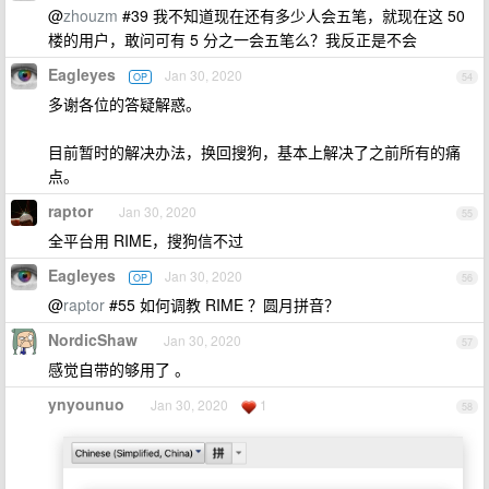
@
zhouzm
#39 我不知道现在还有多少人会五笔，就现在这 50
楼的用户，敢问可有 5 分之一会五笔么？我反正是不会
Eagleyes
Jan 30, 2020
OP
54
多谢各位的答疑解惑。
目前暂时的解决办法，换回搜狗，基本上解决了之前所有的痛
点。
raptor
Jan 30, 2020
55
全平台用 RIME，搜狗信不过
Eagleyes
Jan 30, 2020
OP
56
@
raptor
#55 如何调教 RIME ？圆月拼音？
NordicShaw
Jan 30, 2020
57
感觉自带的够用了 。
ynyounuo
Jan 30, 2020
1
58