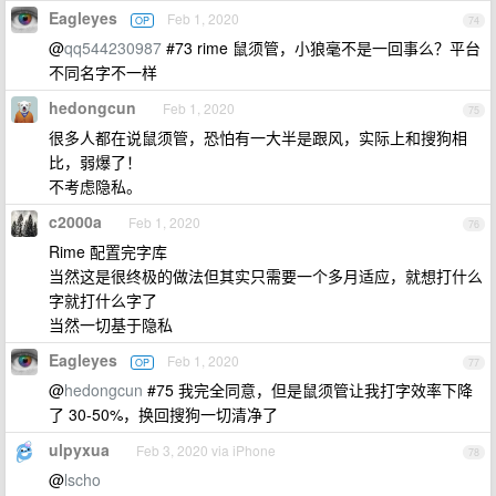
Eagleyes
Feb 1, 2020
OP
74
@
qq544230987
#73 rime 鼠须管，小狼毫不是一回事么？平台
不同名字不一样
hedongcun
Feb 1, 2020
75
很多人都在说鼠须管，恐怕有一大半是跟风，实际上和搜狗相
比，弱爆了！
不考虑隐私。
c2000a
Feb 1, 2020
76
Rime 配置完字库
当然这是很终极的做法但其实只需要一个多月适应，就想打什么
字就打什么字了
当然一切基于隐私
Eagleyes
Feb 1, 2020
OP
77
@
hedongcun
#75 我完全同意，但是鼠须管让我打字效率下降
了 30-50%，换回搜狗一切清净了
ulpyxua
Feb 3, 2020 via iPhone
78
@
lscho