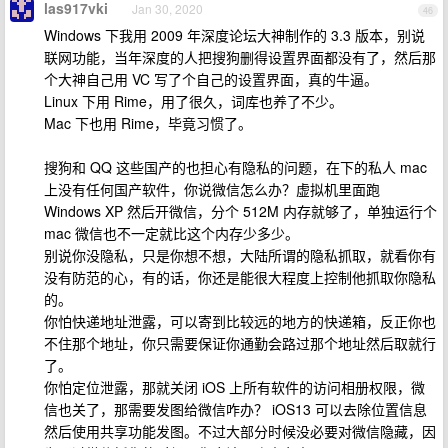
las917vki
Jan 30, 2020
46
Windows 下我用 2009 年深度论坛大神制作的 3.3 版本，别说
联网功能，当年深度的人把搜狗删得设置界面都没有了，然后那
个大神自己用 VC 写了个自己的设置界面，真的牛逼。
Linux 下用 Rime，用了很久，词库也养了不少。
Mac 下也用 Rime，毕竟习惯了。
搜狗和 QQ 这些国产的也担心有隐私的问题，在下的私人 mac
上没有任何国产软件，你说微信怎么办？虚拟机里面跑
Windows XP 然后开微信，分个 512M 内存就够了，单独运行个
mac 微信也不一定就比这个内存少多少。
别说你没隐私，只是你想不想，大陆所谓的隐私抓取，就看你有
没有防范的心，有的话，你还是能很大程度上控制他抓取你隐私
的。
你怕快递地址泄露，可以寄到比较远的地方的快递箱，反正你也
不住那个地址，你只需要保证你通勤会路过那个地址然后取就行
了。
你怕定位泄露，那就关闭 iOS 上所有软件的访问相册权限，微
信也关了，那需要发图给微信咋办？ iOS13 可以去除位置信息
然后使用共享功能发图。不过大部分时候没必要对微信隐藏，因