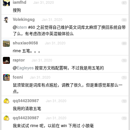
iamfhd
Jan 31, 2020
67
搜狗
Volekingsg
Jan 31, 2020
68
@
lotem
#60 之前觉得自己维护英文词库太麻烦了换回系统自带
了么，有考虑改进中英混输体验么
shuxiao9058
Jan 31, 2020
69
rime 五笔。。。
raptor
Jan 31, 2020
70
@
Eagleyes
按官方文档配置啊，不过我是用五笔的
foxni
Jan 31, 2020
71
鼠须管就是词库有点尴尬，调教了很久，但是重感觉差那么一
点。
qq544230987
Jan 31, 2020
72
我用的清歌五笔
qq544230987
Jan 31, 2020
73
我来试试 rime 呢，以前在 win 下用过 小狼毫