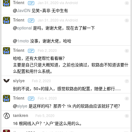
Trient
Jan 31, 2020 via Android
OP
4
@
JaviDN
见笑~真非·无中生有
Trient
Jan 31, 2020 via Android
OP
5
@
optional
是吗，谢谢大佬，现在去了解一下
@
1moto
没事，谢谢大佬，哈哈
Trient
Feb 2, 2020
OP
6
哈哈，还有大佬帮忙看看嘛？
主要是自己只是大概知道，之前也没搞过，软路由不知道该要什
么配置和用什么系统。
siyiye
Feb 2, 2020
7
别的不说，50+的接入，感觉软路由的配置，随便上都行.....
Trient
Feb 4, 2020
OP
8
@
siyiye
是这样的吗？那弄个 1k 内的软路由应该就好了吧？
tankren
Feb 5, 2020
9
16 根网线入户？“入户”是这么用的么。