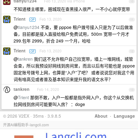
tianyu1234
Feb 13, 2020 via iPhone
10
不知道楼主哪里，圈城现在查黑接入很严，一不小心就停宽带
Trient
Feb 13, 2020
OP
11
@
tianyu1234
不查，要 pppoe 租户拨号接入只是为了以后做准
备，目前都是接入直接给租户免费试用，500m 宽带一个月才
299.包年 2999，折合 249 一个月，哈哈
Trient
Feb 13, 2020
OP
12
@
tankren
我们这不允许租户自己拉宽带，墙上一堆网线，城管
会查，所以我预设好网线到房间里，而且以后有可能也是 pppoe
固定账号拨号上网，也算是“入户”了吧？ 或者说说您对我这个用
词有啥高见或者普及基本知识来提升我的语文水平？
tankren
Feb 14, 2020
13
@
Trient
那倒不敢，入户一般都是指外网入户，你这个从交换机
拉网线到房间可能要叫入房？ ：doge
© 2026 V2EX · 35ms · 3.9.8.5
About
·
Language
开源AI编程助手-langcli.com