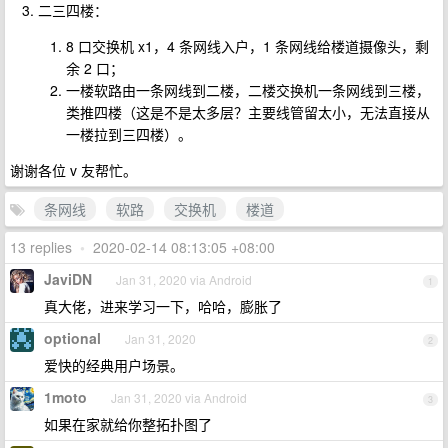
二三四楼：
8 口交换机 x1，4 条网线入户，1 条网线给楼道摄像头，剩
余 2 口；
一楼软路由一条网线到二楼，二楼交换机一条网线到三楼，
类推四楼（这是不是太多层？主要线管留太小，无法直接从
一楼拉到三四楼）。
谢谢各位 v 友帮忙。
条网线
软路
交换机
楼道
13 replies
•
2020-02-14 08:13:05 +08:00
JaviDN
Jan 31, 2020 via Android
1
真大佬，进来学习一下，哈哈，膨胀了
optional
Jan 31, 2020
2
爱快的经典用户场景。
1moto
Jan 31, 2020 via Android
3
如果在家就给你整拓扑图了