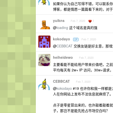
如果你认为自己写得不错，可以联系你自
博客，都是情愿一篇篇看下来的，对于
yuikns
1
Feb 7, 2020
@
loading
这个域名是真的强
kokodayo
Feb 7, 2020
OP
@
CEBBCAT
交换友链是好主意，那增
heiheidewo
Feb 7, 2020
主要看能不能给用户带来价值吧，之
平均每天有 2w+ IP 访问，30w+
CEBBCAT
Feb 7, 2020
@
kokodayo
#19 也许你和我一样都
人在你网站上发布不法信息就麻烦了。
点子是零星冒出来的，也许敲着敲着就
子，那岂不是能先抢占市场空白吗？