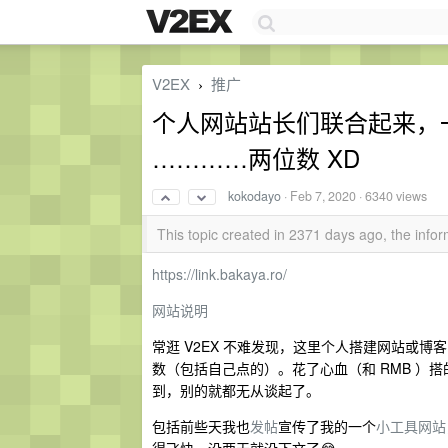
V2EX
推广
›
个人网站站长们联合起来，
…………两位数 XD
kokodayo
·
Feb 7, 2020
· 6340 views
This topic created in 2371 days ago, the inf
https://link.bakaya.ro/
网站说明
常逛 V2EX 不难发现，这里个人搭建网站或
数（包括自己点的）。花了心血（和 RMB ）
到，别的就都无从谈起了。
包括前些天我也
发帖
宣传了我的一个
小工具网站