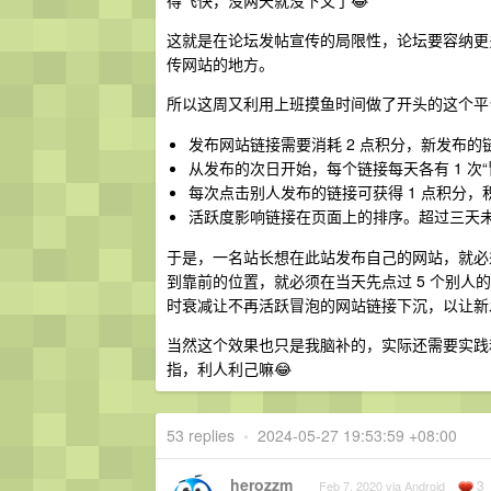
得飞快，没两天就没下文了😂
这就是在论坛发帖宣传的局限性，论坛要容纳更
传网站的地方。
所以这周又利用上班摸鱼时间做了开头的这个平
发布网站链接需要消耗 2 点积分，新发布的链
从发布的次日开始，每个链接每天各有 1 次“
每次点击别人发布的链接可获得 1 点积分
活跃度影响链接在页面上的排序。超过三天未
于是，一名站长想在此站发布自己的网站，就必
到靠前的位置，就必须在当天先点过 5 个别
时衰减让不再活跃冒泡的网站链接下沉，以让新
当然这个效果也只是我脑补的，实际还需要实践
指，利人利己嘛😂
53 replies
•
2024-05-27 19:53:59 +08:00
herozzm
3
Feb 7, 2020 via Android