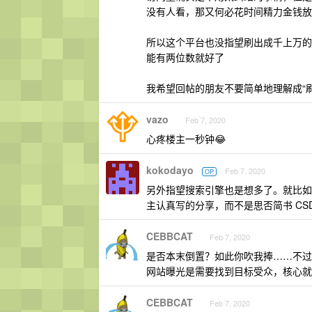
没有人看，那又何必花时间精力金钱放
所以这个平台也没指望刷出成千上万的
能有两位数就好了
我希望回帖的朋友不要简单地理解成“刷
vazo
Feb 7, 2020
心疼楼主一秒钟😂
kokodayo
Feb 7, 2020
OP
另外指望搜索引擎也是想多了。就比如技
主认真写的分享，而不是思否简书 CSD
CEBBCAT
Feb 7, 2020
是否本末倒置？如此你吹我捧……不过
网站曝光是需要找到目标受众，核心就
CEBBCAT
Feb 7, 2020