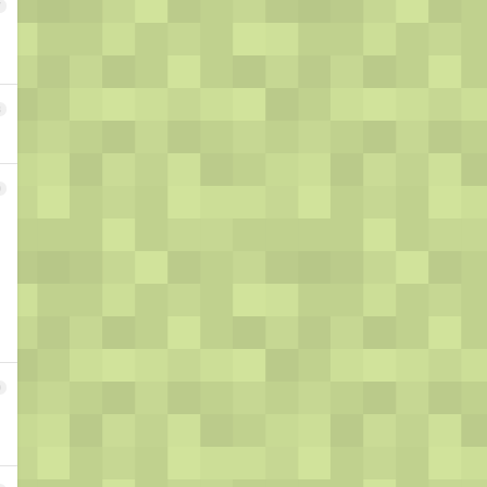
7
8
9
0
，