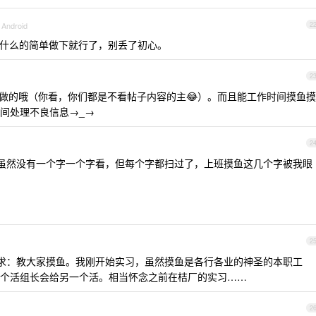
 Android
2
 什么的简单做下就行了，别丢了初心。
2
做的哦（你看，你们都是不看帖子内容的主😂）。而且能工作时间摸鱼摸
间处理不良信息→_→
2
，虽然没有一个字一个字看，但每个字都扫过了，上班摸鱼这几个字被我眼
2
需求：教大家摸鱼。我刚开始实习，虽然摸鱼是各行各业的神圣的本职工
个活组长会给另一个活。相当怀念之前在桔厂的实习……
2