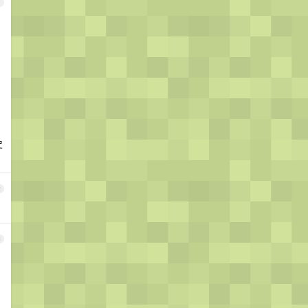
1
史
2
3
，