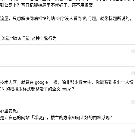
到公网上？写日记锁抽屉里不就好了，还不用备案。
流量，只想解决同病相怜的站长们“没人看到”的问题，就像标题所说的，
流量”“骗访问量”这种土鳖行为。
1
1
术内容，就算在 google 上搜，除非那少数大牛，你能看到多少个人博
N 的把排版样式都整没了的全文 copy ？
1
心里安慰。
是让自己的网站「浮现」，楼主的方案如何让好的内容浮现？
1