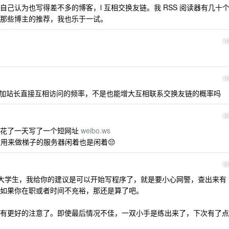
己认为也写得差不多的博客，l 互相交换友链。我 RSS 阅读器有几十
那些博主的推荐，我也乐于一试。
1
1
加站长直接互相访问的频率，不是也能增大互相联系交换友链的概率吗
2
前花了一天写了一个短网址
weibo.ws
请求，用来做梯子的服务器闲着也是闲着😔
2
是大学生，我给你的建议是可以开始写程序了，就是要小心网警，查出来有
如果你在职或者时间不充裕，那还是算了吧。
有更好的注意了。即使最后情况不佳，一双小手是练出来了，下次有了点