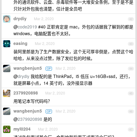
外的通讯软件、云盘、杀毒软件等一大堆安全条例，至于是不是
只针对外包我也清楚，估计是全员吧
drydiy
Mar 2, 2020
42
@
code2019
#40 正职肯定是 mac，外包的话据我了解到的都是
windows，电脑配置也不太好。
easing
Mar 2, 2020
43
装阿里郎是为了生产数据安全，这个无可厚非倒是，点赞这个哈
哈哈，从来没点过赞，除了发红包的时候。
wangbenjun5
Mar 2, 2020
OP
44
@
drydiy
我给配的是 ThinkPad，i5 低压 u+16GB+ssd，还行，
就是屏幕小点，14 英寸的，没外接显示器
2379920898
Mar 2, 2020
45
用笔记本写代码吗？
wangbenjun5
Mar 2, 2020
OP
46
@
2379920898
是的
myl0204
Mar 2, 2020
47