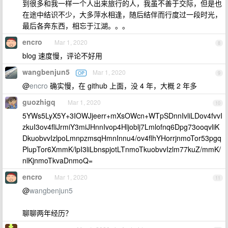
到很多和我一样一个人出来旅行的人，我虽不善于交际，但是也
在途中结识不少，大多萍水相逢，随后结伴而行度过一段时光，
最后各奔东西，相忘于江湖。。。
encro
Mar 1, 2020
8
blog 速度慢，评论不好用
wangbenjun5
Mar 1, 2020
OP
9
@
encro
确实慢，在 github 上面，没 4 年，大概 2 年多
guozhigq
Mar 1, 2020
10
5YWs5LyX5Y+3IOWJjeerr+mXsOWcn+WTpSDnnIvliLDov4fvvI
zkuI3ov4fliJrmiY3miJHnnIvop4Hljoblj7Lmlofnq6Dpg73ooqvliK
DkuobvvIzlpoLmnpzmsqHmnInnu4/ov4flhYHorrjnmoTor53pgq
PlupTor6XmmK/lpI3liLbnspjotLTnmoTkuobvvIzlm77kuZ/mmK/
nlKjnmoTkvaDnmoQ=
encro
Mar 1, 2020
11
@
wangbenjun5
聊聊两年经历？