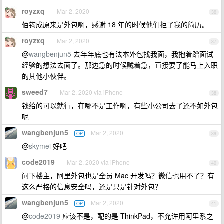
royzxq
Mar 2, 2020
36
佰钧成原来是外包啊，感谢 18 年的时候他们拒了我的简历。
royzxq
Mar 2, 2020
37
@
wangbenjun5
去年年底也有法本外包找我面，我抱着蹭面试
经验的想法去面了。那边急的时候贼着急，直接要了能马上入职
的其他小伙伴。
sweed7
Mar 2, 2020 via iPhone
38
钱给的可以就行，在哪不是工作啊，有些小公司去了还不如外包
呢
wangbenjun5
Mar 2, 2020
OP
39
@
skymei
好吧
code2019
Mar 2, 2020 via iPhone
40
问下楼主，阿里外包也是全员 Mac 开发吗？微信也用不了？有
这么严格的信息安全吗，还是只是针对外包？
wangbenjun5
Mar 2, 2020
OP
41
@
code2019
应该不是，配的是 ThinkPad，不允许用阿里系之