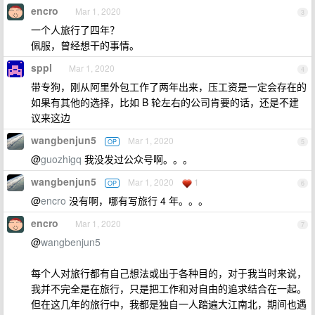
encro
Mar 1, 2020
3
一个人旅行了四年？
佩服，曾经想干的事情。
sppl
Mar 1, 2020
4
带专狗，刚从阿里外包工作了两年出来，压工资是一定会存在的
如果有其他的选择，比如 B 轮左右的公司肯要的话，还是不建
议来这边
wangbenjun5
Mar 1, 2020
OP
5
@
guozhigq
我没发过公众号啊。。。
wangbenjun5
Mar 1, 2020
1
OP
6
@
encro
没有啊，哪有写旅行 4 年。。。
encro
Mar 1, 2020
7
@
wangbenjun5
每个人对旅行都有自己想法或出于各种目的，对于我当时来说，
我并不完全是在旅行，只是把工作和对自由的追求结合在一起。
但在这几年的旅行中，我都是独自一人踏遍大江南北，期间也遇