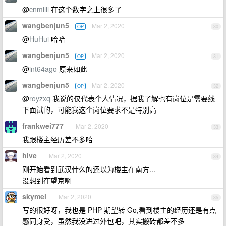
@
cnmllll
在这个数字之上很多了
wangbenjun5
Mar 2, 2020
OP
30
@
HuHui
哈哈
wangbenjun5
Mar 2, 2020
OP
31
@
int64ago
原来如此
wangbenjun5
Mar 2, 2020
OP
32
@
royzxq
我说的仅代表个人情况，据我了解也有岗位是需要线
下面试的，可能我这个岗位要求不是特别高
frankwei777
Mar 2, 2020
33
我跟楼主经历差不多哈
hive
Mar 2, 2020
34
刚开始看到武汉什么的还以为楼主在南方...
没想到在望京啊
skymei
Mar 2, 2020
35
写的很好呀，我也是 PHP 期望转 Go,看到楼主的经历还是有点
感同身受，虽然我没进过外包吧，其实搬砖都差不多