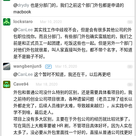
@
drydiy
也是分部门的，我们之前这个部门外包都是申请的
macbook
lockstaro
Mar 10, 2020
54
@
CanLee
其实找工作中歧视不会，但是会有很多其他公司的外
包职位找你。而且分部门，有些部门外包确实蛮尴尬的，我们之
前是和正式员工一起团建，吃饭这些也一起。但是另外一个部门
对他们外包就很差，叫人家直接叫外包，都不带个名字，不知道
是不是脑子不好。
wangbenjun5
Mar 15, 2020
OP
55
@
CanLee
这个暂时不知道，我还在干，以后再更吧
Cave94
Mar 18, 2020
56
外包和普通公司没什么特别的区别，还是需要具体看项目的，我
之前待的创业公司项目很渣，各种遗留问题（老员工除了组长以
外都走完了，后续人员维护太难，导致越来越烂），从实践中也
学不到啥，最后走人。
项目上没有多大区别，主要在于外包公司的经历就比较坑爹了，
写在简历上大概率要被 HR 刷，不管项目具体好坏，因为人实在
太多了，没必要从外包里面找一个好的，直接从普通公司找更好