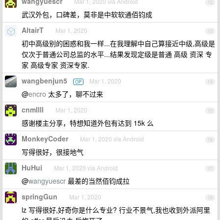
wangyuescr
Mar 1, 2020 via Android
12
武汉外包，口碑差，莫非是中软软通佰钧成
AltairT
Mar 1, 2020
13
初中高级别的困惑和我一样...在我理解中自己算接近中级,高级是
仅次于普通公司总监的水平...结果发现定级是普通 高级 资深 专
家 高级专家 资深专家.
wangbenjun5
Mar 1, 2020
OP
14
@
encro
太多了，聊不过来
cnmllll
Mar 1, 2020
15
感谢楼主分享，特想知道外包有达到 15k 么
MonkeyCoder
Mar 1, 2020 via Android
16
写得很好，很接地气
HuHui
Mar 1, 2020 via Android
17
@
wangyuescr
最差的当然佰钧成拉
springGun
Mar 1, 2020
18
lz 写得很好,好奇你是什么专业? 行业不景气,我也收到外派阿里