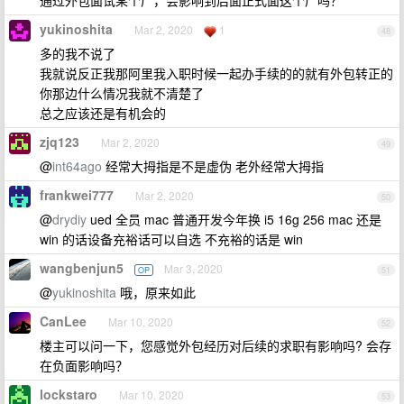
通过外包面试某个厂，会影响到后面正式面这个厂吗？
yukinoshita
Mar 2, 2020
1
48
多的我不说了
我就说反正我那阿里我入职时候一起办手续的的就有外包转正的
你那边什么情况我就不清楚了
总之应该还是有机会的
zjq123
Mar 2, 2020
49
@
int64ago
经常大拇指是不是虚伪 老外经常大拇指
frankwei777
Mar 2, 2020
50
@
drydiy
ued 全员 mac 普通开发今年换 i5 16g 256 mac 还是
win 的话设备充裕话可以自选 不充裕的话是 win
wangbenjun5
Mar 3, 2020
OP
51
@
yukinoshita
哦，原来如此
CanLee
Mar 10, 2020
52
楼主可以问一下，您感觉外包经历对后续的求职有影响吗? 会存
在负面影响吗？
lockstaro
Mar 10, 2020
53