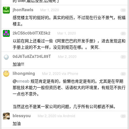
的 offer,最后没去,后悔死了
jhonRawls
Mar 1, 2020
19
感觉楼主写的挺好的。真实的经历，不过现在行业不景气，祝福
楼主。
2kCS5c0b0ITXE5k2
Mar 1, 2020
20
以前在网上还看过一些《阿里巴巴的开发手册》，进去发现这和
手册上说的不太一样，没见到规范在哪。。 笑死.
0dJ6Tu8Za734L89T
Mar 2, 2020
21
加油!!!
lihongming
Mar 2, 2020 via iPhone
22
@
emeab
规范肯定是有的，偷懒也肯定是有的。尤其是在早期
那批技术能力一般但资历老、话语权大的环境里，有规范不执行
一点也不意外。
当然这也不是某一家公司的问题，几乎所有公司都逃不掉。
blessyou
Mar 2, 2020 via Android
23
加油