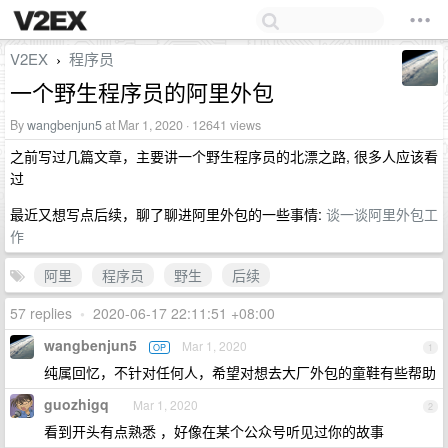
V2EX
程序员
›
一个野生程序员的阿里外包
By
wangbenjun5
at Mar 1, 2020 · 12641 views
之前写过几篇文章，主要讲一个野生程序员的北漂之路, 很多人应该看
过
最近又想写点后续，聊了聊进阿里外包的一些事情:
谈一谈阿里外包工
作
阿里
程序员
野生
后续
57 replies
•
2020-06-17 22:11:51 +08:00
wangbenjun5
Mar 1, 2020
OP
1
纯属回忆，不针对任何人，希望对想去大厂外包的童鞋有些帮助
guozhigq
Mar 1, 2020
2
看到开头有点熟悉 ，好像在某个公众号听见过你的故事