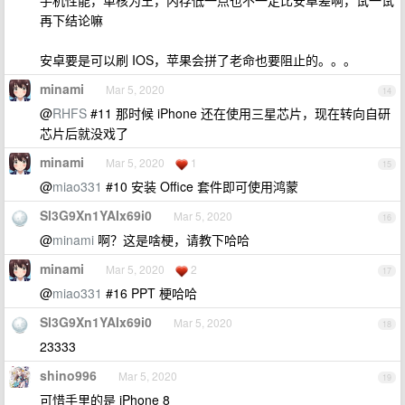
手机性能，单核为王，内存低一点也不一定比安卓差啊，试一试
再下结论嘛
安卓要是可以刷 IOS，苹果会拼了老命也要阻止的。。。
minami
Mar 5, 2020
14
@
RHFS
#11 那时候 iPhone 还在使用三星芯片，现在转向自研
芯片后就没戏了
minami
Mar 5, 2020
1
15
@
miao331
#10 安装 Office 套件即可使用鸿蒙
Sl3G9Xn1YAIx69i0
Mar 5, 2020
16
@
minami
啊？这是啥梗，请教下哈哈
minami
Mar 5, 2020
2
17
@
miao331
#16 PPT 梗哈哈
Sl3G9Xn1YAIx69i0
Mar 5, 2020
18
23333
shino996
Mar 5, 2020
19
可惜手里的是 iPhone 8