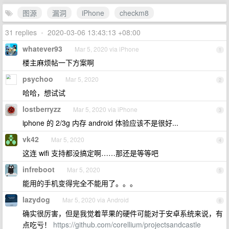
图源
漏洞
iPhone
checkm8
31 replies
•
2020-03-06 13:43:13 +08:00
whatever93
Mar 5, 2020 via iPhone
1
楼主麻烦帖一下方案啊
psychoo
Mar 5, 2020
2
哈哈，想试试
lostberryzz
Mar 5, 2020 via iPhone
3
iphone 的 2/3g 内存 android 体验应该不是很好...
vk42
Mar 5, 2020
4
这连 wifi 支持都没搞定啊……那还是等等吧
infreboot
Mar 5, 2020
5
能用的手机变得完全不能用了。。。
lazydog
Mar 5, 2020 via Android
6
确实很厉害，但是我觉着苹果的硬件可能对于安卓系统来说，有
点吃亏！
https://github.com/corellium/projectsandcastle