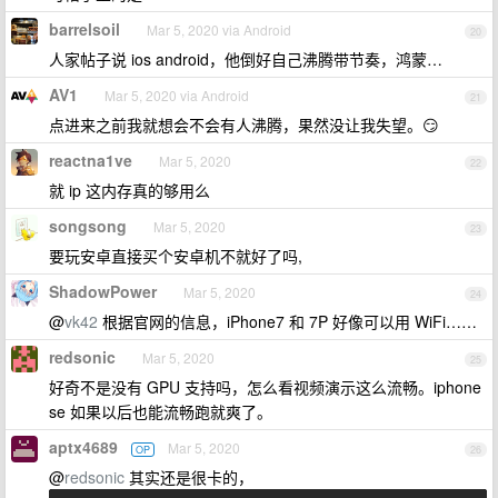
barrelsoil
Mar 5, 2020 via Android
20
人家帖子说 ios android，他倒好自己沸腾带节奏，鸿蒙…
AV1
Mar 5, 2020 via Android
21
点进来之前我就想会不会有人沸腾，果然没让我失望。😏
reactna1ve
Mar 5, 2020
22
就 ip 这内存真的够用么
songsong
Mar 5, 2020
23
要玩安卓直接买个安卓机不就好了吗,
ShadowPower
Mar 5, 2020
24
@
vk42
根据官网的信息，iPhone7 和 7P 好像可以用 WiFi……
redsonic
Mar 5, 2020
25
好奇不是没有 GPU 支持吗，怎么看视频演示这么流畅。iphone
se 如果以后也能流畅跑就爽了。
aptx4689
Mar 5, 2020
OP
26
@
redsonic
其实还是很卡的，