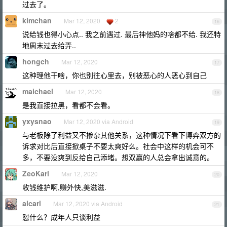
过去了。
kimchan
Mar 12, 2020
2
16
说给钱也得小心点.. 我之前遇过. 最后神他妈的啥都不给. 我还特
地周末过去给弄..
hongch
Mar 12, 2020
17
这种理他干啥，你也别往心里去，别被恶心的人恶心到自己
maichael
Mar 12, 2020
18
是我直接拉黑，看都不会看。
yxysnao
Mar 12, 2020 via Android
19
与老板除了利益又不掺杂其他关系，这种情况下看下博弈双方的
诉求对比后直接掀桌子不要太爽好么。社会中这样的机会可不
多，不要没爽到反给自己添堵。想双赢的人总会拿出诚意的。
ZeoKarl
Mar 12, 2020
20
收钱维护啊,赚外快,美滋滋.
alcarl
Mar 12, 2020 via Android
21
怼什么？成年人只谈利益