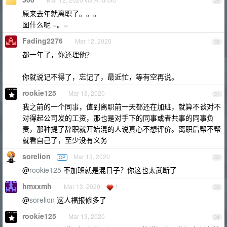
29
原来去年就离职了。。。
图什么呢 =。=
Fading2276
Mar 12, 2020
30
都一年了，你还理他？
你就说记不得了，忘记了，最近忙，等有空再说。
rookie125
Mar 13, 2020
31
我之前的一个同事，值到离职前一天都还在加班，就算不谈对不
对得起公司发的工资，那也是对手下的同事或者共事的同事负
责，那种提了辞职就开始混的人说真心不想评价。离职后帮不帮
就看自己了，至少没有义务
sorelion
Mar 13, 2020
OP
32
@
rookie125
不加班就是混日子？你这也太武断了
hmxxmh
Mar 13, 2020
1
33
@
sorelion
这人福报修多了
rookie125
Mar 13, 2020
34