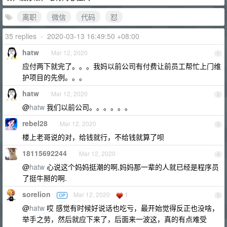
离职
微信
代码
怼
35 replies
•
2020-03-13 16:49:50 +08:00
hatw
Mar 12, 2020
1
应付两下就完了。。。我妈以前公司有付费让前员工帮忙上门维
护项目的先例。。。
hatw
Mar 12, 2020
2
@
hatw
我们以前公司。。。。。。
rebel28
Mar 12, 2020
3
楼上老哥说的对，给钱就行，不给钱就算了呗
18115692244
Mar 12, 2020
4
@
hatw
心说这个妈妈挺潮的啊,妈妈那一辈的人就已经是程序员
了挺牛掰的啊.
sorelion
Mar 12, 2020
1
OP
5
@
hatw
哎 感觉有时候好说话也吃亏，最开始觉得反正也没啥，
举手之劳，然后就应下来了，后面来一波这，真的有点难受