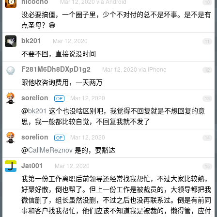
nicocho
Mar 12, 2020 via Android
10
没必要搞僵，一个圈子里，少个不对付的总不是坏事。是不是有
点圣母？😅
bk201
Mar 12, 2020
11
不要不回，直接说没时间
F281M6Dh8DXpD1g2
Mar 12, 2020 via iPhone
12
跟他收咨询费用，一天两万
sorelion
Mar 12, 2020
OP
13
@
bk201
这个也没啥区别吧，我觉得不回复就是不想回复的意
思，我一般都比较自觉，不回复我就不发了
sorelion
Mar 12, 2020
OP
14
@
CallMeReznov
是的，要豁达
Jat001
Mar 12, 2020
15
我第一份工作离职后前领导还经常找我帮忙，不过大家比较熟，
好聚好散，倒也帮了。但上一份工作是被裁员的，大领导都把我
微信删了，组长虽然没删，不过之后也没再联系过。倒是有前同
事和客户找我帮忙，他们应该不知道我是被裁的，懒得管，应付