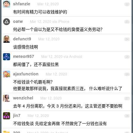
shfanzie
Mar 12, 2020
22
有时间有精力可以收钱维护的
oatw
Mar 12, 2020 via iPhone
23
何必帮一个自以为是又不给钱的臭傻逼义务劳动？
defunct9
Mar 12, 2020
24
谈感情伤钱啊
meteor957
Mar 12, 2020 via Android
25
都闹僵了，还不直接拉黑
ajaxfunction
Mar 12, 2020
26
不给钱谈个叽霸毛啊？
他要是敢那样说我，我直接就素质三连， 什么难听说什么了
wenzichel
Mar 12, 2020
27
去年 4 月份离职，今天 3 月份还来问，这主管还要不要脸啊
jin7
Mar 12, 2020
28
不给钱免谈 先给定金再做 不然做完了一分钱也没有
300
Mar 12, 2020 via Android