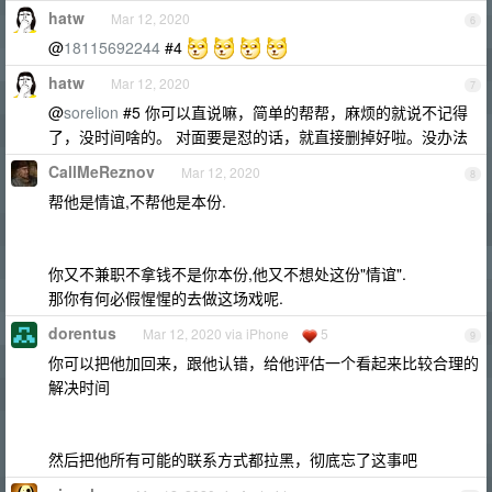
hatw
Mar 12, 2020
6
@
18115692244
#4
hatw
Mar 12, 2020
7
@
sorelion
#5 你可以直说嘛，简单的帮帮，麻烦的就说不记得
了，没时间啥的。 对面要是怼的话，就直接删掉好啦。没办法
CallMeReznov
Mar 12, 2020
8
帮他是情谊,不帮他是本份.
你又不兼职不拿钱不是你本份,他又不想处这份"情谊".
那你有何必假惺惺的去做这场戏呢.
dorentus
Mar 12, 2020 via iPhone
5
9
你可以把他加回来，跟他认错，给他评估一个看起来比较合理的
解决时间
然后把他所有可能的联系方式都拉黑，彻底忘了这事吧