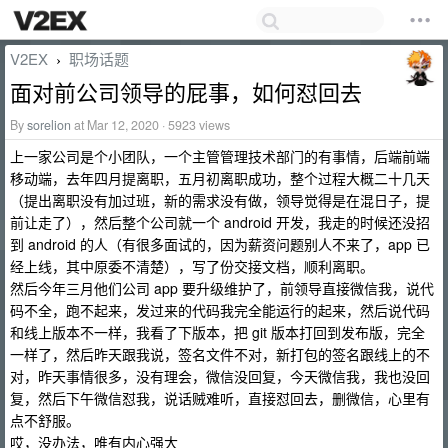
V2EX
职场话题
›
面对前公司领导的屁事，如何怼回去
By
sorelion
at Mar 12, 2020 · 5923 views
上一家公司是个小团队，一个主管管理技术部门的有事情，后端前端
移动端，去年四月提离职，五月初离职成功，整个过程大概二十几天
（提出离职没有加过班，新的需求没有做，领导觉得是在混日子，提
前让走了），然后整个公司就一个 android 开发，我走的时候还没招
到 android 的人（有很多面试的，因为薪资问题别人不来了，app 已
经上线，其中原委不清楚），写了份交接文档，顺利离职。
然后今年三月他们公司 app 要升级维护了，前领导直接微信我，说代
码不全，跑不起来，发过来的代码我完全能运行的起来，然后说代码
和线上版本不一样，我看了下版本，把 git 版本打回到发布版，完全
一样了，然后昨天跟我说，签名文件不对，新打包的签名跟线上的不
对，昨天事情很多，没有理会，微信没回复，今天微信我，我也没回
复，然后下午微信怼我，说话贼难听，直接怼回去，删微信，心里有
点不舒服。
哎，没办法，唯有内心强大