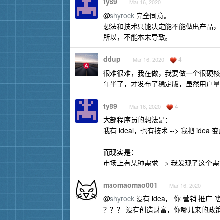
ty89
Mar 16, 2020
@
shyrock
完全同意。
想法和技术只能决定能不能做出产品，
所以，不能本末导致。
ddup
4
Mar 16, 2020
很难很难，我在做，我要做一个很硬核
年半了，才发布了稳定版，虽然用户
ty89
4
Mar 16, 2020
大部程序员的想法是：
我有 ideal，也有技术 --> 我把 ide
而现实是：
市场上有某种需求 --> 我发现了这个需求
maomaomao001
Mar 16, 2020
@
shyrock
没有 idea， 你 营销 
？？？ 没有创造财富，你哪儿来的政