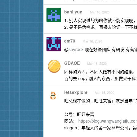
banliyun
Mar 16, 2020
1. 别人实现过的为啥你就不能实现
2. 是不是伪需求，直接去论证一下不就知
em70
Mar 16, 2020
@
shyrock
现在好些团队,有研发,有营
GDAOE
Mar 16, 2020
同样的方向，不同人做有不同的结果，
百的去 copy 别人的东西，那做来干
letsexplore
Mar 16, 2020
旺总现在做的「旺旺来富」就是当年写
公号：旺旺来富
网站：
https://blog.wangwanglaifu.c
slogan：年轻人的第一家离岸公司，