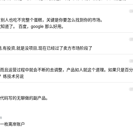
2
呢，别人也吃不完整个蛋糕，关键是你要怎么找到你的市场。
道了。 百度，google 那么好用。
2
销,有投资,就是没项目,现在已经过了卖方市场阶段了
2
而且运营过程中就会不断的去调整，产品如人就这个道理。如果只是百分
嘛？练技术另说
2
代码写的无聊做的副产品。
om
第一枚离岸账户