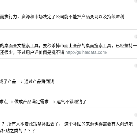
而执行力，资源和市场决定了公司能不能把产品变现以及持续盈利
的桌面全文搜索工具，要秒杀掉市面上全部的桌面搜索工具，已经坚持一
量还很少，不过用户评价倒是挺不错
http://guihaidata.com/
a 变成了产品 --> 通过产品赚到钱
点 -> 做成产品满足需求 --> 运气不错赚钱了
推广 啥 ？ 所有人本着政策拿补贴去了， 这个补贴的来源也得需要有人创造吧
策补贴之类的 ？？？