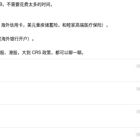
2B，不需要花费太多的时间，
、海外信用卡，美元重疾储蓄险，和睦家高端医疗保险），
程海外银行开户）。
、港股，大到 CRS 政策，都可以聊一聊。
2
2
3
3