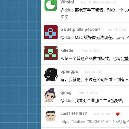
Whsiqi
Mar 16, 2020 via Android
@
ddup
那老哥手下留情，别搞一个 39
哈哈
GBS4tpm0slp4U0m7
Mar 16, 2020
@
ddup
Mac 版好像无法现在。点击
killeder
Mar 16, 2020
即使一个普通产品做到极致，也肯定能
opengps
Mar 16, 2020
有，我就是。不过在公司里看不到有人
qinxg
Mar 16, 2020
@
ddup
我看对企业那个主义挺好的
cai314494687
1
Mar 16, 2020
https://i.loli.net/2020/03/16/T4fkAjD