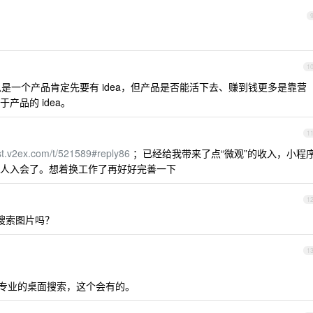
1
思是一个产品肯定先要有 idea，但产品是否能活下去、赚到钱更多是靠营
产品的 idea。
1
ast.v2ex.com/t/521589#reply86
；已经给我带来了点“微观”的收入，小程
人入会了。想着换工作了再好好完善一下
1
后搜索图片吗？
1
最专业的桌面搜索，这个会有的。