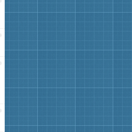
5
6
7
8