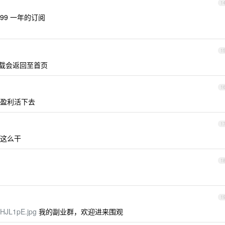
1
99 一年的订阅
1
下载会返回至首页
1
盈利活下去
1
这么干
1
1
gPHJL1pE.jpg
我的副业群，欢迎进来围观