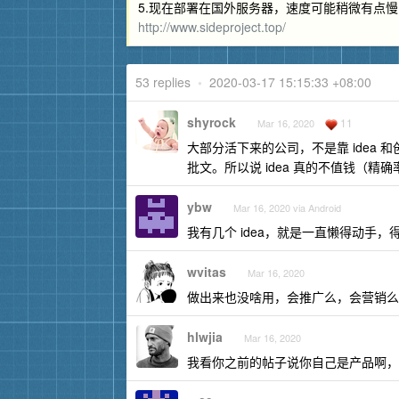
5.现在部署在国外服务器，速度可能稍微有点慢
http://www.sideproject.top/
53 replies
•
2020-03-17 15:15:33 +08:00
shyrock
11
Mar 16, 2020
大部分活下来的公司，不是靠 idea
批文。所以说 idea 真的不值钱（精确率 
ybw
Mar 16, 2020 via Android
我有几个 idea，就是一直懒得动手，
wvitas
Mar 16, 2020
做出来也没啥用，会推广么，会营销么
hlwjia
Mar 16, 2020
我看你之前的帖子说你自己是产品啊，