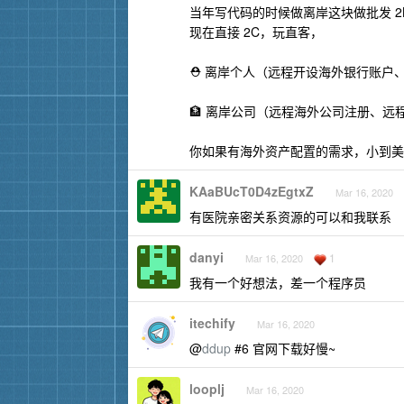
当年写代码的时候做离岸这块做批发 
现在直接 2C，玩直客，
⛑ 离岸个人（远程开设海外银行账户
🏦 离岸公司（远程海外公司注册、远
你如果有海外资产配置的需求，小到美股
KAaBUcT0D4zEgtxZ
Mar 16, 2020
有医院亲密关系资源的可以和我联系
danyi
1
Mar 16, 2020
我有一个好想法，差一个程序员
itechify
Mar 16, 2020
@
ddup
#6 官网下载好慢~
looplj
Mar 16, 2020