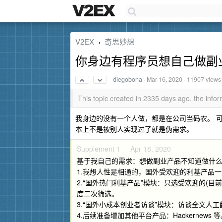
V2EX
奇思妙想
›
你身边有程序员想自己做副
diegobona
·
Mar 16, 2020
· 11907 views
This topic created in 2335 days ago, the inf
我身边的没有一个人做，都是在公司当码农。 可
本上不是被别人实现过了就是伪需求。
Supplement 1 ·
Apr 18, 2020
基于我自己的需求：想做副业产品不知道做什
1.我想人性是相通的，国外受欢迎的利基产品一
2.“国外热门利基产品”模块：只选受欢迎的(目
度二次筛选。
3.“国外小成本创业者访谈”模块：访谈全文人工
4.后续准备增加其他平台产品：Hackernews 