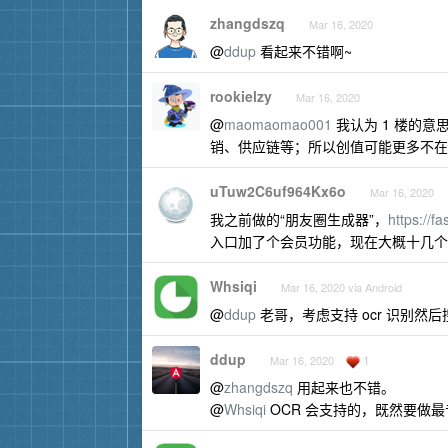
zhangdszq
Mar 16, 2020
@
ddup
看起来不错啊~
rookielzy
Mar 16, 2020
@
maomaomao001
我认为 1 楼的意
销、供应链等；所以创值可能更多不在于
uTuw2C6uf964Kx6o
Mar 16, 2020
我之前做的“朋友圈生成器”，
https://f
入口加了个会员功能，现在大概十几个
Whsiqi
Mar 16, 2020 via Android
@
ddup
老哥，考虑支持 ocr 识别然
ddup
1
Mar 16, 2020
@
zhangdszq
用起来也不错。
@
Whsiqi
OCR 会支持的，既然要做