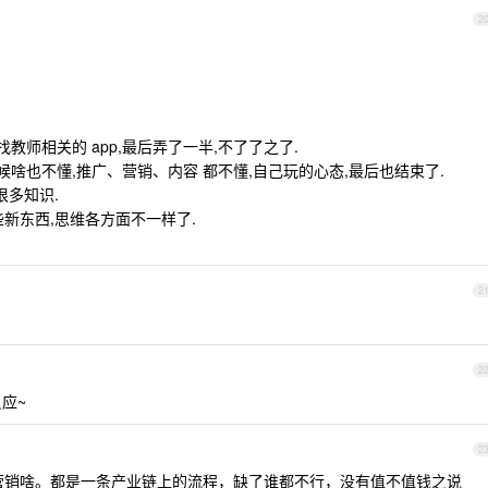
2
找教师相关的 app,最后弄了一半,不了了之了.
时候啥也不懂,推广、营销、内容 都不懂,自己玩的心态,最后也结束了.
很多知识.
新东西,思维各方面不一样了.
2
2
反应~
2
 去营销啥。都是一条产业链上的流程，缺了谁都不行，没有值不值钱之说