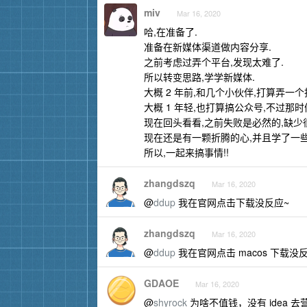
miv
Mar 16, 2020
哈,在准备了.
准备在新媒体渠道做内容分享.
之前考虑过弄个平台,发现太难了.
所以转变思路,学学新媒体.
大概 2 年前,和几个小伙伴,打算弄一个
大概 1 年轻,也打算搞公众号,不过那
现在回头看看,之前失败是必然的,缺少
现在还是有一颗折腾的心,并且学了一些
所以,一起来搞事情!!
zhangdszq
Mar 16, 2020
@
ddup
我在官网点击下载没反应~
zhangdszq
Mar 16, 2020
@
ddup
我在官网点击 macos 下载没
GDAOE
Mar 16, 2020
@
shyrock
为啥不值钱，没有 idea