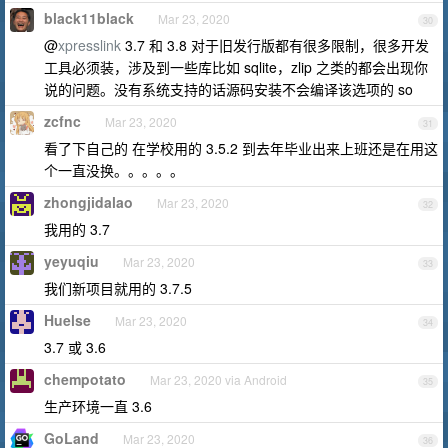
black11black
Mar 23, 2020
30
@
xpresslink
3.7 和 3.8 对于旧发行版都有很多限制，很多开发
工具必须装，涉及到一些库比如 sqlite，zlip 之类的都会出现你
说的问题。没有系统支持的话源码安装不会编译该选项的 so
zcfnc
Mar 23, 2020
31
看了下自己的 在学校用的 3.5.2 到去年毕业出来上班还是在用这
个一直没换。。。。。
zhongjidalao
Mar 23, 2020
32
我用的 3.7
yeyuqiu
Mar 23, 2020
33
我们新项目就用的 3.7.5
Huelse
Mar 23, 2020
34
3.7 或 3.6
chempotato
Mar 23, 2020 via Android
35
生产环境一直 3.6
GoLand
Mar 23, 2020
36