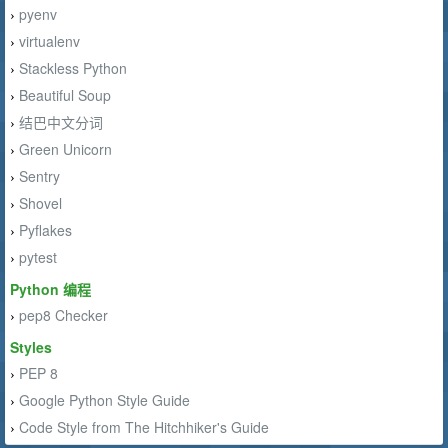
pyenv
›
virtualenv
›
Stackless Python
›
Beautiful Soup
›
结巴中文分词
›
Green Unicorn
›
Sentry
›
Shovel
›
Pyflakes
›
pytest
›
Python 编程
pep8 Checker
›
Styles
PEP 8
›
Google Python Style Guide
›
Code Style from The Hitchhiker's Guide
›