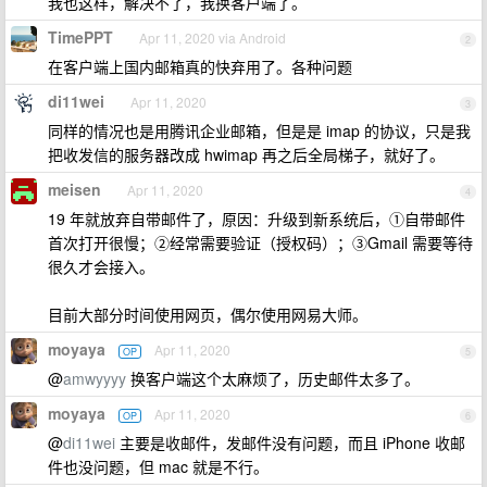
我也这样，解决不了，我换客户端了。
TimePPT
Apr 11, 2020 via Android
2
在客户端上国内邮箱真的快弃用了。各种问题
di11wei
Apr 11, 2020
3
同样的情况也是用腾讯企业邮箱，但是是 imap 的协议，只是我
把收发信的服务器改成 hwimap 再之后全局梯子，就好了。
meisen
Apr 11, 2020
4
19 年就放弃自带邮件了，原因：升级到新系统后，①自带邮件
首次打开很慢；②经常需要验证（授权码）；③Gmail 需要等待
很久才会接入。
目前大部分时间使用网页，偶尔使用网易大师。
moyaya
Apr 11, 2020
OP
5
@
amwyyyy
换客户端这个太麻烦了，历史邮件太多了。
moyaya
Apr 11, 2020
OP
6
@
di11wei
主要是收邮件，发邮件没有问题，而且 iPhone 收邮
件也没问题，但 mac 就是不行。