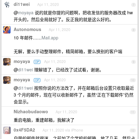
di11wei
Apr 11, 2020
7
@
moyaya
说的就是你提的问题啊，把收发信的服务器改成 hw
开头的，然后全局就好了。反正我的就是这么好的。
Autonomous
Apr 11, 2020
8
10 年邮件……
Mail.app
无解，要么手动整理邮件，精简邮箱，要么换别的客户端
moyaya
Apr 11, 2020
OP
9
@
di11wei
理解错了，已经改了试试看，谢谢。
moyaya
Apr 11, 2020
OP
10
@
di11wei
按照你说的方法改了，并在邮箱后台设置只收取最近
3 个月的邮件，现在可以收新邮件了，虽然“正在下载邮件”仍然
会显示。
Nizhaobudaowo
Apr 11, 2020
11
重启电脑，重建邮箱，我解决了
0x4F5DA2
Apr 11, 2020 via iPhone
12
自带的邮件就很迷，之前加了个学校的邮箱，放了几天，然后占