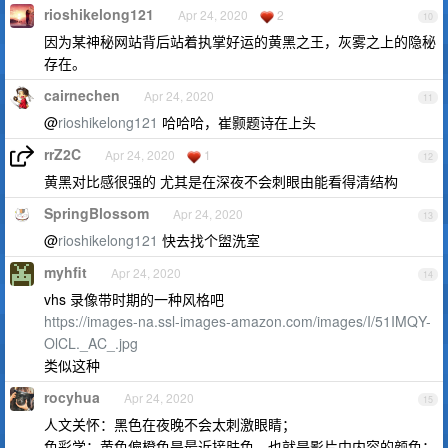
rioshikelong121
Apr 24, 2020
2
10
因为某神秘网站背后站着执掌好运的黄黑之王，灰雾之上的隐秘
存在。
cairnechen
Apr 24, 2020
11
@
rioshikelong121
哈哈哈，崔颢题诗在上头
rrZ2C
Apr 24, 2020
1
12
黄黑对比感很强的 尤其是在深夜不会刺眼由能看得清结构
SpringBlossom
Apr 24, 2020
13
@
rioshikelong121
快去找个盥洗室
myhfit
Apr 24, 2020
14
vhs 录像带时期的一种风格吧
https://images-na.ssl-images-amazon.com/images/I/51IMQY-
OlCL._AC_.jpg
类似这种
rocyhua
Apr 24, 2020
15
人文关怀：黑色在夜晚不会太刺激眼睛；
色彩学：黄色偏橙色是最近接肤色，也就是影片中内容的颜色；