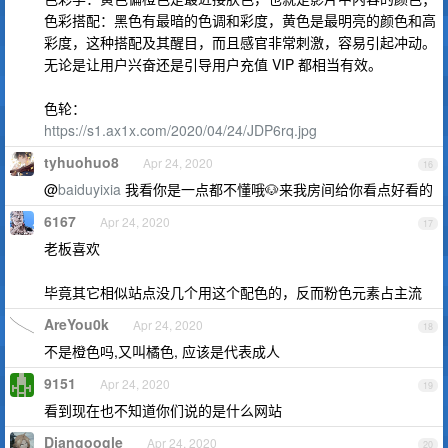
色彩搭配：黑色有最暗的色调和彩度，黄色是最明亮的颜色和高
彩度，这种搭配及其醒目，而且感官非常刺激，容易引起冲动。
无论是让用户兴奋还是引导用户充值 VIP 都相当有效。
色轮：
https://s1.ax1x.com/2020/04/24/JDP6rq.jpg
tyhuohuo8
Apr 24, 2020
16
@
baiduyixia
我看你是一点都不懂哦🐶来我房间给你看点好看的
6167
Apr 24, 2020
17
老板喜欢
毕竟其它相似站点没几个用这个配色的，反而粉色元素占主流
AreYou0k
Apr 24, 2020
18
不是橙色吗,又叫橘色, 应该是代表成人
9151
Apr 24, 2020
19
看到现在也不知道你们说的是什么网站
Djangoogle
Apr 24, 2020
20