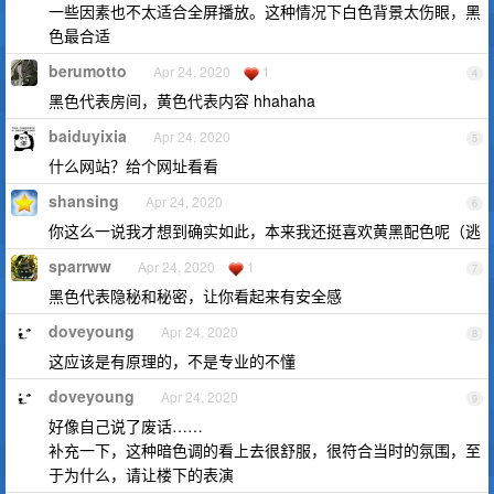
一些因素也不太适合全屏播放。这种情况下白色背景太伤眼，黑
色最合适
berumotto
Apr 24, 2020
1
4
黑色代表房间，黄色代表内容 hhahaha
baiduyixia
Apr 24, 2020
5
什么网站？给个网址看看
shansing
Apr 24, 2020
6
你这么一说我才想到确实如此，本来我还挺喜欢黄黑配色呢（逃
sparrww
Apr 24, 2020
1
7
黑色代表隐秘和秘密，让你看起来有安全感
doveyoung
Apr 24, 2020
8
这应该是有原理的，不是专业的不懂
doveyoung
Apr 24, 2020
9
好像自己说了废话……
补充一下，这种暗色调的看上去很舒服，很符合当时的氛围，至
于为什么，请让楼下的表演