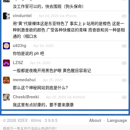
汝工作室可以的，快去围观（狗头保命）
vindurriel
Apr 24, 2020 via iPhone
21
用“黄”代替裸体这是东亚特色了 事实上 p 站用的是橙色 这是一
种刺激食欲的颜色 广受各种快餐店的青睐 而食欲和另一种是相
通的（咽口水
u823tg
Apr 24, 2020
22
你怕是说的 ph 吧
LZSZ
Apr 24, 2020
23
一般都是夜晚开用黑色护眼 黄色醒目容易记
memedahui
Apr 25, 2020
24
那么这个神秘网站到底是什么?
CheekiBreeki
Apr 25, 2020 via Android
25
我这里有点好康的，要不要来康康
© 2026 V2EX · 60ms · 3.9.8.5
About
·
Language
券商万一免五开户活动火热进行中！