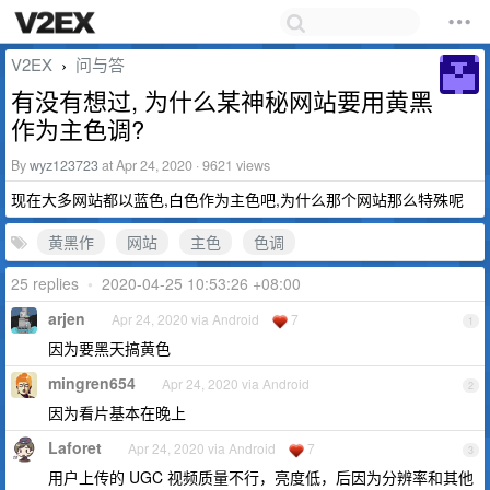
V2EX
问与答
›
有没有想过, 为什么某神秘网站要用黄黑
作为主色调?
By
wyz123723
at Apr 24, 2020 · 9621 views
现在大多网站都以蓝色,白色作为主色吧,为什么那个网站那么特殊呢
黄黑作
网站
主色
色调
25 replies
•
2020-04-25 10:53:26 +08:00
arjen
Apr 24, 2020 via Android
7
1
因为要黑天搞黄色
mingren654
Apr 24, 2020 via Android
2
因为看片基本在晚上
Laforet
Apr 24, 2020 via Android
7
3
用户上传的 UGC 视频质量不行，亮度低，后因为分辨率和其他