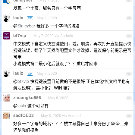
61
发现一个土豪，域名只有一个字母啊
lauix
May 7, 2020
OP
62
@
Simcyber
我好多 一个字母的域名
bt7vip
May 7, 2020 via Android
63
中文模式下自定义快捷键使用，或。崩溃，再次打开直接提示快
捷键错误，翻了半天找到配置文件才改掉，建议保存前提示是否
可用
小说模式窗口最小化后就没了？？重启才回来
lauix
May 7, 2020
OP
64
@
bt7vip
快捷键设置目前做的不是很好 正在优化中(文档里也有
解决说明)。最小化？ WIN 嘛？
zhuangku556
May 8, 2020
65
@
lauix
这个可以有
sadfQED2
May 8, 2020 via Android
66
好多一个字母的域名？？？楼主暴露自己土豪身份了😭😭土豪
还陪我们摸鱼