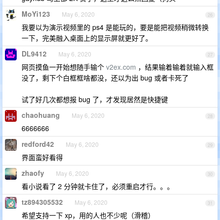
MoYi123
May 6, 2020
26
我要以为演示视频里的 ps4 是能玩的，要是能把视频稍微转换
一下，完美融入桌面上的显示屏就更好了。
DL9412
May 6, 2020
27
网页摸鱼一开始想随手输个
v2ex.com
，结果输着输着就输入框
没了，剩下个白框框啥都没，还以为出 bug 或者卡死了
试了好几次都想报 bug 了，才发现居然是快捷键
chaohuang
May 6, 2020
28
6666666
redford42
May 6, 2020
29
界面蛮好看得
zhaofy
May 6, 2020
30
看小说看了 2 分钟就卡住了，必须重启才行。。。
tz894305532
May 6, 2020
31
希望支持一下 xp，用的人也不少呢（滑稽）