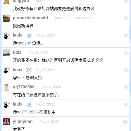
xingyuc
May 6, 2020
3
我就好奇有评论的网站都要是是底线和边界么
putaozhenhaochi
May 6, 2020 via Android
4
摸出新境界
lauix
May 6, 2020
OP
5
@
xingyuc
没懂。
hdlz
May 6, 2020
6
开始我还在想：就这？直到开启透明度模式哈哈哈！
lauix
May 6, 2020
OP
7
@
hdlz
感谢支持
qq7790586
May 6, 2020
8
有在线书源选择就不错了，
lauix
May 6, 2020
OP
9
@
qq7790586
在规划中
yiranyiran
May 6, 2020
10
太秀了