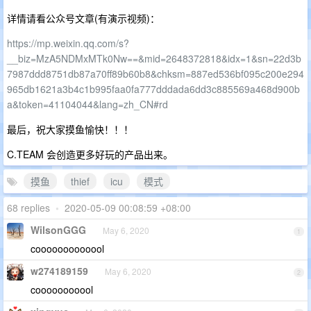
详情请看公众号文章(有演示视频)：
https://mp.weixin.qq.com/s?
__biz=MzA5NDMxMTk0Nw==&mid=2648372818&idx=1&sn=22d3b
7987ddd8751db87a70ff89b60b8&chksm=887ed536bf095c200e294
965db1621a3b4c1b995faa0fa777dddada6dd3c885569a468d900b
a&token=41104044&lang=zh_CN#rd
最后，祝大家摸鱼愉快！！！
C.TEAM 会创造更多好玩的产品出来。
摸鱼
thief
icu
模式
68 replies
•
2020-05-09 00:08:59 +08:00
WilsonGGG
May 6, 2020
1
cooooooooooool
w274189159
May 6, 2020
2
cooooooooool