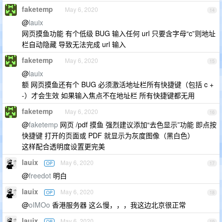
faketemp
May 6, 2020
14
@
lauix
网页摸鱼功能 有个低级 BUG 输入任何 url 只要含字母“c”则地址
栏自动隐藏 导致无法完成 url 输入
faketemp
May 6, 2020
15
@
lauix
额 网页摸鱼还有个 BUG 必须激活地址栏所有快捷键（包括 c +
-）才会生效 如果输入焦点不在地址栏 所有快捷键都无用
faketemp
May 6, 2020
16
@
faketemp
网页 /pdf 摸鱼 强烈建议添加“去色显示”功能 即点按
快捷键 打开的页面或 PDF 就显示为灰度图像（黑白色）
这样配合透明度设置更完美
lauix
May 6, 2020
OP
17
@
freedot
明白
lauix
May 6, 2020
OP
18
@
oIMOo
香港服务器 这么慢，，，我这边北京很正常
lauix
May 6, 2020
OP
19