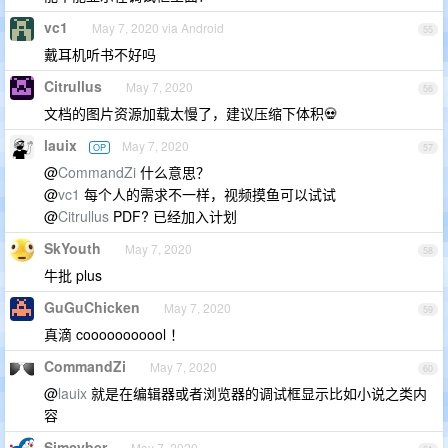
vc1
May 7, 2020 via Android
55
戴耳机听书不好吗
Citrullus
May 7, 2020
56
文档的图片资源加载太慢了，建议压缩下体积💀
lauix
May 7, 2020
OP
57
@
CommandZi
什么意思？
@
vc1
每个人的需求不一样，视频摸鱼可以试试
@
Citrullus
PDF? 已经加入计划
SkYouth
May 7, 2020
58
牛批 plus
GuGuChicken
May 7, 2020
59
真滴 cooooooooool ！
CommandZi
May 7, 2020
60
@
lauix
就是在编辑器或者浏览器的调试框显示比如小说之类内
容
Simcyber
May 7, 2020