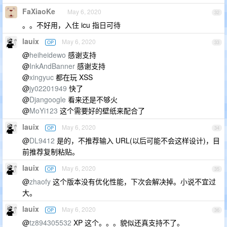
FaXiaoKe
May 6, 2020
32
。。不好用，入住 icu 指日可待
lauix
May 6, 2020
OP
33
@
heiheidewo
感谢支持
@
InkAndBanner
感谢支持
@
xingyuc
都在玩 XSS
@
jy02201949
快了
@
Djangoogle
看来还是不够火
@
MoYi123
这个需要好的壁纸来配合了
lauix
May 6, 2020
OP
34
@
DL9412
是的，不推荐输入 URL(以后可能不会这样设计)，目
前推荐复制粘贴。
lauix
May 6, 2020
OP
35
@
zhaofy
这个版本没有优化性能，下次会解决掉。小说不宜过
大。
lauix
May 6, 2020
OP
36
@
tz894305532
XP 这个。。。貌似还真支持不了。