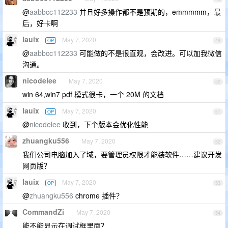
@
aabbcc112233
并且好多操作都不是预期的，emmmmm，最
后，好卡啊
lauix
May 7, 2020
OP
49
@
aabbcc112233
可能做的不是很直观，会改进。可以加我微信
沟通。
nicodelee
May 7, 2020
50
win 64,win7 pdf 模式很卡，一个 20M 的文档
lauix
May 7, 2020
OP
51
@
nicodelee
收到，下个版本会优化性能
zhuangku556
May 7, 2020
52
我们公司电脑加入了域，要管理员权限才能装软件……建议开发
网页版？
lauix
May 7, 2020
OP
53
@
zhuangku556
chrome 插件？
CommandZi
May 7, 2020
54
能不能显示在调试框里面？