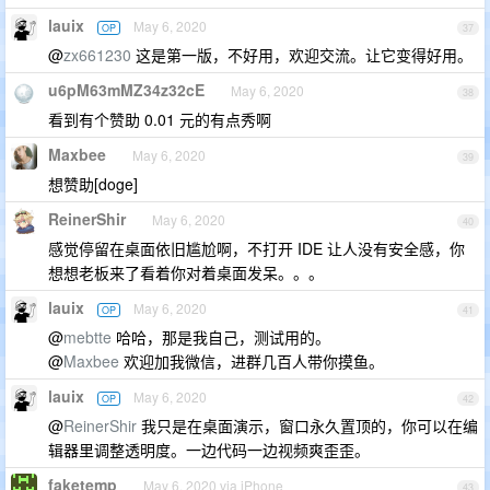
lauix
May 6, 2020
OP
37
@
zx661230
这是第一版，不好用，欢迎交流。让它变得好用。
u6pM63mMZ34z32cE
May 6, 2020
38
看到有个赞助 0.01 元的有点秀啊
Maxbee
May 6, 2020
39
想赞助[doge]
ReinerShir
May 6, 2020
40
感觉停留在桌面依旧尴尬啊，不打开 IDE 让人没有安全感，你
想想老板来了看着你对着桌面发呆。。。
lauix
May 6, 2020
OP
41
@
mebtte
哈哈，那是我自己，测试用的。
@
Maxbee
欢迎加我微信，进群几百人带你摸鱼。
lauix
May 6, 2020
OP
42
@
ReinerShir
我只是在桌面演示，窗口永久置顶的，你可以在编
辑器里调整透明度。一边代码一边视频爽歪歪。
faketemp
May 6, 2020 via iPhone
43