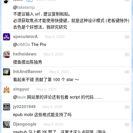
@
faketemp
不建议输入 url , 建议复制粘贴。
必须获取焦点才能使用快捷键，就是这种设计模式 (老板键除外)
去色是个好想法，我研究研究
speculatorA
May 6, 2020
20
@
oIMOo
The Pro
heiheidewo
May 6, 2020
21
摸鱼摸出陈独秀
InkAndBanner
May 6, 2020
22
看起来不错 贡献了第 100 个 star ～
xingyuc
May 6, 2020
23
@
lauix
网站里的评论还有包着 script 的代码……
jy02201949
May 6, 2020
24
epub mobi 这些格式能支持了吗
Djangoogle
May 6, 2020
25
gayhub 马上都 2K 赞了，这里才这么点回复（狗头