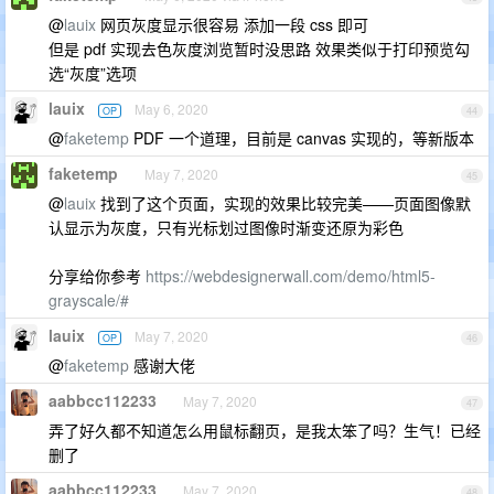
@
lauix
网页灰度显示很容易 添加一段 css 即可
但是 pdf 实现去色灰度浏览暂时没思路 效果类似于打印预览勾
选“灰度”选项
lauix
May 6, 2020
OP
44
@
faketemp
PDF 一个道理，目前是 canvas 实现的，等新版本
faketemp
May 7, 2020
45
@
lauix
找到了这个页面，实现的效果比较完美——页面图像默
认显示为灰度，只有光标划过图像时渐变还原为彩色
分享给你参考
https://webdesignerwall.com/demo/html5-
grayscale/#
lauix
May 7, 2020
OP
46
@
faketemp
感谢大佬
aabbcc112233
May 7, 2020
47
弄了好久都不知道怎么用鼠标翻页，是我太笨了吗？生气！已经
删了
aabbcc112233
May 7, 2020
48