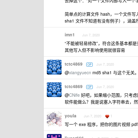
去掉这个：“对一个文件内部写入一个字
简单点的计算文件 hash，一个文件写
sha1 文件不知道有没有例子），涵
imn1
Jun 7, 2020
“不能被轻易修改”，符合这条基本都是
其他写入但不影响使用就很容易
tctc4869
Jun 7, 2020
OP
@
xiangyuecn
md5 sha1 与这个
tctc4869
Jun 7, 2020
OP
@
CNife
好吧，如果缩小范围，只考虑图
软件能做么？我是说塞入字符串去，然
youla
1
Jun 7, 2020
写一个 exe 程序，把你的图片视频 pd