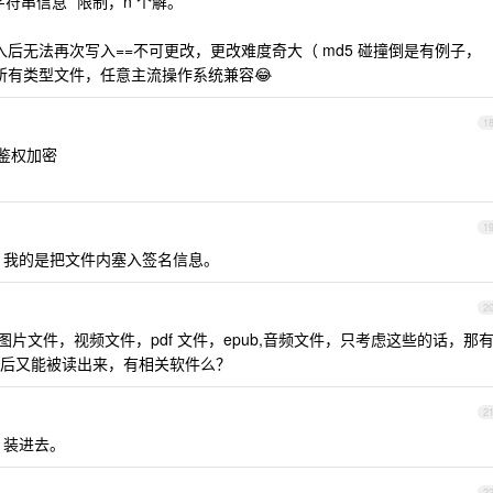
符串信息” 限制，n 个解。
入后无法再次写入==不可更改，更改难度奇大（ md5 碰撞倒是有例子，
盖所有类型文件，任意主流操作系统兼容😂
1
鉴权加密
1
无关。我的是把文件内塞入签名信息。
2
片文件，视频文件，pdf 文件，epub,音频文件，只考虑这些的话，那
后又能被读出来，有相关软件么？
2
f 装进去。
2