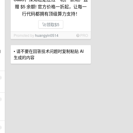
赠 $5 余额! 官方价格一折起，让每一
行代码都拥有顶级算力支持！
🚀领取$5
Promoted by
huangyin0514
PRO
• 请不要在回答技术问题时复制粘贴 AI
d
生成的内容
3
4
5