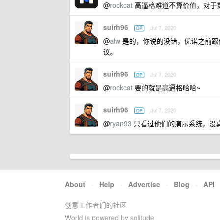
@
rockcat
高逼格难道不算价值，对于数
suirh96
Jul 7, 2020
OP
@
alw
是的，你说的没错，优诺之前跟
议。
suirh96
Jul 7, 2020
OP
@
rockcat
要的就是高逼格哈哈~
suirh96
Jul 7, 2020
OP
@
ryan93
只看过他们的演示系统，没
About
·
Help
·
Advertise
·
Blog
·
API
创意工作者们的社区
World is powered by solitude