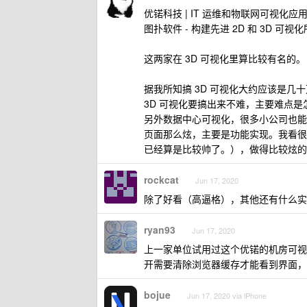
优锘科技 | IT 运维和物联网可视化应
图扑软件 - 构建先进 2D 和 3D 可
这两家在 3D 可视化里算比较有名的。
据我所知搞 3D 可视化大约应该是几十万一
3D 可视化要搞出来不难，主要难点
另外数据中心可视化，很多小公司也能做
页面那么炫，主要是功能实现。我看很
已经算是比较帅了。），做得比较炫的
rockcat
Jun 17, 2020
除了好看（高逼格），其他还有什么实
ryan93
Jun 17, 2020
上一家单位试用过这个优锘的机房可视
开需要清除浏览器缓存才能看到界面，而
bojue
Jun 17, 2020 via iPhone