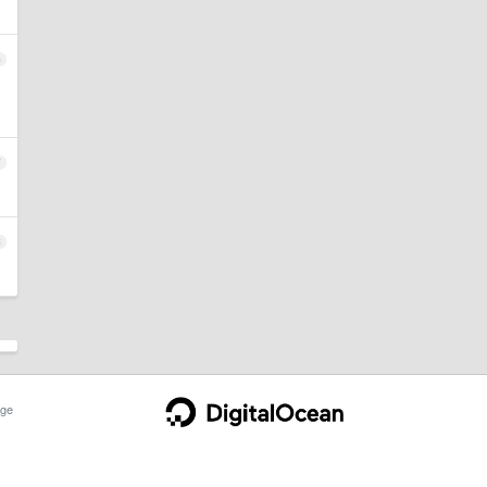
6
7
8
ge