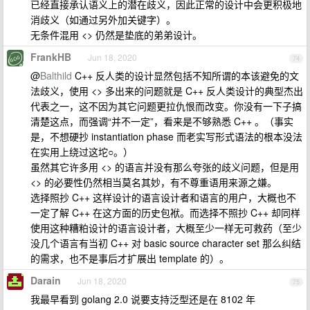
已经直接承认语义上的潜在歧义，因此正常的设计中会更积极地
消歧义（如通过另外加关键字）。
无条件混用 <> 仍然是垫底的弟弟设计。
FrankHB
Jun 18, 2020
74
@
Balthild
C++ 反人类的设计显然包括不知所谓的本该避免的文
法歧义，使用 <> 多出来的问题就是 C++ 反人类设计的典型杰出
代表之一，这不因为其它问题更拉仇恨而改变。你没有一下子搞
清楚这点，而强调“并不一定”，看来是不够熟悉 C++ 。（事实
是，不想硬抄 instantiation phase 而老实写形式语法的根本没法
在实用上绕过这坨○。）
虽然其它许多用 <> 的语言并没有那么夸张的歧义问题，但是用
<> 的必要性仍然相当莫名其妙，有不尊重语用来源之嫌。
选择照抄 C++ 这样设计的语言设计者和语言的用户，大概也不
一定了解 C++ 在这方面的历史包袱。而选择不照抄 C++ 却同样
使用这种糟粕设计的语言设计者，大概至少一样无可救药（至少
没几个语言有当初 C++ 对 basic source character set 那么纠结
的需求，也不是事后才扩展出 template 的）。
Darain
Jun 18, 2020
75
我最早看到 golang 2.0 说要支持泛型还是在 8102 年