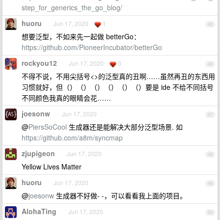
step_for_generics_the_go_blog/
huoru
Jun 17, 2020
1
45
想要泛型，不如来先一起做 betterGo：
https://github.com/PioneerIncubator/betterGo
rockyou12
Jun 17, 2020
3
46
不得不说，不用尖括号<>的泛型真的丑啊……虽然再丑的东西用
习惯就好，但（）（）（）（）（）（）要是 ide 不给不同括号
不同颜色我真的眼睛会花……
joesonw
Jun 17, 2020
47
@
PiersSoCool
生成器还是能解决大部分泛型场景. 如
https://github.com/a8m/syncmap
zjupigeon
Jun 17, 2020
48
Yellow Lives Matter
huoru
Jun 17, 2020
49
@
joesonw
生成器不好做- -，可以看看我上面的项目。
AlohaTing
Jun 17, 2020
50