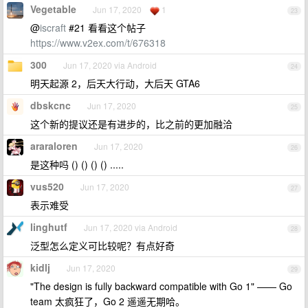
Vegetable
Jun 17, 2020
1
23
@
iscraft
#21 看看这个帖子
https://www.v2ex.com/t/676318
300
Jun 17, 2020 via Android
24
明天起源 2，后天大行动，大后天 GTA6
dbskcnc
Jun 17, 2020
25
这个新的提议还是有进步的，比之前的更加融洽
araraloren
Jun 17, 2020
26
是这种吗 () () () () .....
vus520
Jun 17, 2020
27
表示难受
linghutf
Jun 17, 2020 via Android
28
泛型怎么定义可比较呢？有点好奇
kidlj
Jun 17, 2020
29
"The design is fully backward compatible with Go 1" —— Go
team 太疯狂了，Go 2 遥遥无期哈。