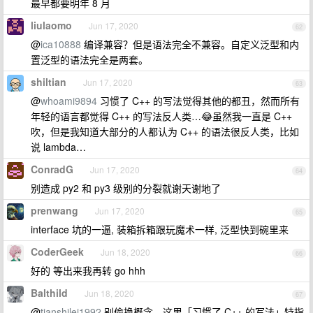
最早都要明年 8 月
liulaomo
Jun 17, 2020
62
@
ica10888
编译兼容？但是语法完全不兼容。自定义泛型和内
置泛型的语法完全是两套。
shiltian
Jun 17, 2020
63
@
whoami9894
习惯了 C++ 的写法觉得其他的都丑，然而所有
年轻的语言都觉得 C++ 的写法反人类…😂虽然我一直是 C++
吹，但是我知道大部分的人都认为 C++ 的语法很反人类，比如
说 lambda…
ConradG
Jun 17, 2020
64
别造成 py2 和 py3 级别的分裂就谢天谢地了
prenwang
Jun 17, 2020
65
interface 坑的一逼, 装箱拆箱跟玩魔术一样, 泛型快到碗里来
CoderGeek
Jun 18, 2020
66
好的 等出来我再转 go hhh
Balthild
Jun 18, 2020
67
@
tianshilei1992
别偷换概念，这里「习惯了 C++ 的写法」特指