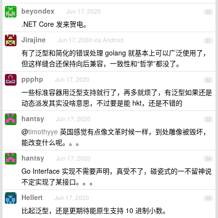
beyondex
Jun 17, 2020
30
.NET Core 发来贺电。
Jirajine
Jun 17, 2020 via Android
31
有了泛型和简化的错误处理 golang 就基本上可以广泛使用了，
但这样缝合还保持向后兼容，一致性和“哲学”都没了。
ppphp
Jun 17, 2020
32
一些标准容器用泛型支持就行了，再多就烦了，有泛型如果还是
动态派发其实没啥意思，不过要是能 hkt，还是不错的
hantsy
Jun 17, 2020
33
@
timothyye
英国感觉有点像文革时候一样，到处雕像被毁坏，
能改变什么呢。。。
hantsy
Jun 17, 2020
34
Go Interface 实现不需要声明，真受不了，碰瓷式的一不留神说
不定实现了某接口。。。
Hellert
Jun 17, 2020
35
比起泛型，还是更期待能原生支持 10 进制小数。