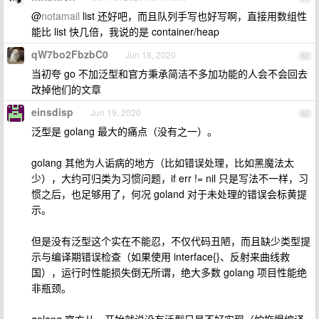
@
notamail
list 还好吧，而且队列手写也好写啊，直接用数组性
能比 list 快几倍，我说的是 container/heap
qW7bo2FbzbC0
Jun 18, 2020
82
当初夸 go 不加泛型和官方秉承简洁不多加功能的人会不会回去
改掉他们的文章
einsdisp
Jun 19, 2020
83
泛型是 golang 最大的痛点（没有之一）。
golang 其他为人诟病的地方（比如错误处理，比如黑魔法太
少），大约可归类为习惯问题，if err != nil 只是写法不一样，习
惯之后，也足够用了，何况 goland 对于未处理的错误会标黄提
示。
但是没有泛型这个实在不能忍，不仅代码丑陋，而且缺少类型提
示与编译期错误检查（如果使用 interface{}、反射来曲线救
国），运行时性能损失倒无所谓，绝大多数 golang 项目性能绝
非瓶颈。