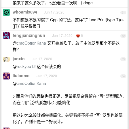
狼来了这么多次了，也没看见一次啊 （ doge
whoami9894
Jun 17, 2020
51
不知道是不是习惯了 Cpp 的写法，这样写`func Print(type T)(s
[]T)`我觉得很丑
fengjianxinghun
Jun 17, 2020
6
52
@
cmdOptionKana
又开始尬吹了，敢问主流泛型那个不是这
样？
janxin
Jun 17, 2020
53
@
rockyou12
这个应该会的
liulaomo
Jun 17, 2020
54
@
cmdOptionKana
> 而且他们的思路也很正确，尽量把复杂性留在 “写” 泛型那边，
而在 “用” 泛型那边则尽可能简化
用这边怎么设计都会很简化。关键看能不能把 “写” 泛型也给简
化了，否则不是一个好设计。