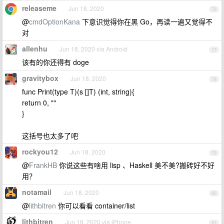
releaseme
Jun 18, 2020
76
@
cmdOptionKana
下意识觉得你在黑 Go，再读一遍又觉得不
对
allenhu
Jun 18, 2020 via Android
77
该有的你还得有 doge
gravitybox
Jun 18, 2020
78
func Print(type T)(s []T) (int, string){
return 0, ""
}
这括号也太多了吧
rockyou12
Jun 18, 2020
79
@
FrankHB
你说这些有啥用 lisp 、Haskell 美不美?搬砖好不好
用？
notamail
Jun 18, 2020
80
@
lithbitren
你可以看看 container/list
lithbitren
Jun 18, 2020 via iPhone
81