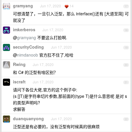
gramyang
Jun 17, 2020
14
17
可想清楚了，一旦引入泛型，那么 interface{}还有 [大道至简] 可
就没了
imkerberos
Jun 17, 2020
18
@
gramyang
不要这么打脸啊.
securityCoding
Jun 17, 2020
19
@
nimdanoob
官方肛不住了,哈哈
Rwing
Jun 17, 2020
20
和 C# 的泛型有啥区别？
iscraft
Jun 17, 2020
21
请问下各位大佬,官方的这个例子中:
(s []T)是字符串切片参数,那前面的(type T)是什么意思呢 是对 s
的类型声明吗?
求解答
duanquanyong
Jun 17, 2020
22
泛型还是有必要的，没有泛型有时候真的很麻烦