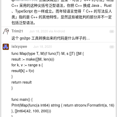
C++ 采用的这种尖括号泛型语法，你把 C++ 换成 Java 、Rust
、TypeScript 也一样成立。而年轻语言觉得「 C++ 的写法反人
类」指的是 C++ 的其他特性，显然这些被批判的部分并不一定
包括泛型语法。
Trim21
Jun 18, 2020 via Android
68
这个 go2go 工具转换出来的代码是什么样子的…
islxyqwe
Jun 18, 2020
69
func Map(type T, M)(f func(T) M, s []T) []M {
result := make([]M, len(s))
for k, v := range s {
result[k] = f(v)
}
return result
}
func main() {
Print(Map(func(a int64) string { return strconv.FormatInt(a, 16)
}, []int64{42, 100, 200}))
}