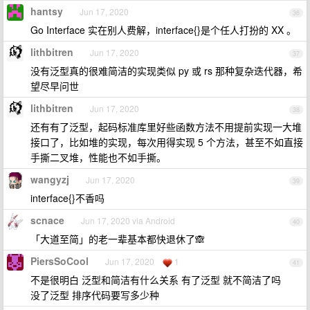
hantsy
Jun 17, 2020
36
Go Interface 实在别人费解，interface{}是个任人打扮的 XX 。
lithbitren
Jun 17, 2020
37
没有泛型真的很难简洁的实现类似 py 或 rs 那种复杂迭代器，希
望尽早问世
lithbitren
Jun 17, 2020
38
还有有了泛型，起码标准库里好些函数方法不用提前实现一大堆
接口了，比如堆的实现，每次用得实现 5 个方法，甚至不如直接
手撕二叉堆，性能也不如手撕。
wangyzj
Jun 17, 2020
39
interface{}不香吗
scnace
Jun 17, 2020 via Android
40
「大道至简」的老一辈基本都快退休了🙈
PiersSoCool
Jun 17, 2020
1
41
不是很明白 泛型和简洁有什么关系 有了泛型 就不简洁了吗
没了泛型 排序代码要写多少种