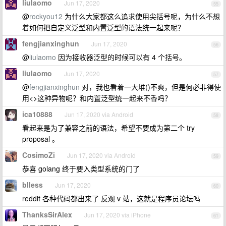
liulaomo
Jun 17, 2020
55
@
rockyou12
为什么大家都这么追求使用尖括号呢，为什么不想
着如何把自定义泛型和内置泛型的语法统一起来呢？
fengjianxinghun
Jun 17, 2020
56
@
liulaomo
因为接收器泛型的时候可以有 4 个括号。
liulaomo
Jun 17, 2020
57
@
fengjianxinghun
对，我也看着一大堆()不爽，但是何必非得使
用<>这种异物呢？和内置泛型统一起来不香吗？
ica10888
Jun 17, 2020 via Android
58
看起来是为了兼容之前的语法，希望不要成为第二个 try
proposal 。
CosimoZi
Jun 17, 2020 via Android
59
恭喜 golang 终于要入类型系统的门了
blless
Jun 17, 2020
60
reddit 各种代码都出来了 反观 v 站，这就是程序员论坛吗
ThanksSirAlex
Jun 17, 2020 via iPhone
61