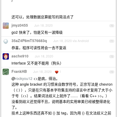
还可以，处理数据总算能写的简洁点了
jmyz0455
Jun 18, 2020
70
go2 快来了，怕是又有一波降级
35aZ4P8mT576683q
Jun 18, 2020 via Android
71
恭喜，程序可读性将会一去不复返
asche910
Jun 18, 2020
72
interface 又不是不能用（狗头）
FrankHB
Jun 18, 2020
1
73
@
rockyou12
<>是病，得治。
这种 angle bracket 的习惯来自数学符号，正宗写法是 chevron
（ ⟨ ⟩ ），只是在只有基本字符集支持的语言中才复用了大于小
于号（<>）。结果词法歧义上就炸了……（看看 C++ >>。）
没看到歧义还觉得不丑，说明基本的实用审美已经被整得退化
了。
技术上这种东西还真不如 () 加 tag，因为用 () 在文法歧义之前