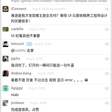
https://github.com/Rocket1184/electron-netease-cloud-music
iConnect
Aug 8, 2020 via Android
50
难道是我才发现楼主是女生吗？难怪 UI 比那些糙男工程师设计
的优雅很多！
cat9life
Aug 8, 2020
51
UI 好看其他不重要
lxhcool
Aug 8, 2020
OP
52
@
cat9life
击掌
jzphx
Aug 8, 2020
53
我词穷了，打开的一瞬间只能说一句牛逼
AmberJiang
Aug 8, 2020
54
看着不错 厉害 不过点击 视频 显示 error 。。。😂
ligiggy
Aug 8, 2020
55
niubi
junbaor
Aug 8, 2020
56
完成度很高，点赞