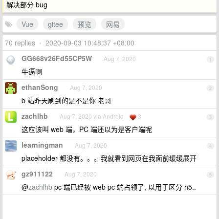
解决部分 bug
Vue
gitee
预览
网易
70 replies
•
2020-09-03 10:48:37 +08:00
GG668v26Fd55CP5W
Aug 7, 2020
1
牛逼啊
ethanSong
Aug 7, 2020
2
b 站昨天刷到的是不是你 老哥
zachlhb
Aug 7, 2020 via Android
3
3
这应该叫 web 端，PC 端还以为是客户端呢
learningman
Aug 7, 2020
4
placeholder 都没有。。。我就看到网页在我面前缓缓展开
gz911122
Aug 7, 2020
5
@
zachlhb
pc 端已经被 web pc 端占领了, 以用于区分 h5..