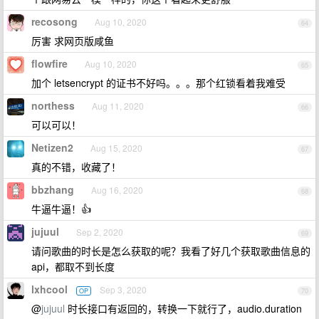
recosong
Aug 10, 2020
64
厉害 求网页版咸鱼
flowfire
Aug 10, 2020
65
加个 letsencrypt 的证书不好吗。。。那个红锁看着我难受
northess
Aug 11, 2020
66
可以可以！
Netizen2
Aug 15, 2020
67
真的不错，收藏了！
bbzhang
Aug 16, 2020
68
牛逼牛逼！👍
jujuul
Sep 2, 2020
69
请问歌曲的时长是怎么获取的呢？我看了好几个获取歌曲信息的
api，都取不到长度
lxhcool
Sep 3, 2020
OP
70
@
jujuul
时长接口有返回的，转换一下就行了，audio.duration