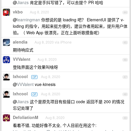
@
Jianzs
肯定是手抖写错了，可以去提个 PR 哈哈
vkbo
Aug 8, 2020
44
@
learningman
你想说的是 loading 吧？ ElementUI 提供了 v-
loding 的指令，用起来挺方便的，建议作者用起来，提升用户体
验。（ Web App 很漂亮，正在上面听歌摸鱼呢）
alendia
Aug 8, 2020 via iPhone
45
期待响应式
VVValent
Aug 8, 2020
46
登陆界面这个效果叫啥呀
lxhcool
Aug 8, 2020
OP
47
@
VVValent
vue-kinesis
lxhcool
Aug 8, 2020
OP
48
@
Jianzs
这个是原先项目有些接口 code 返回不是 200 的情况
忘记处理了
DefoliationM
Aug 8, 2020
49
看着不错, 功能好像不太全, 个人目前在用这个: