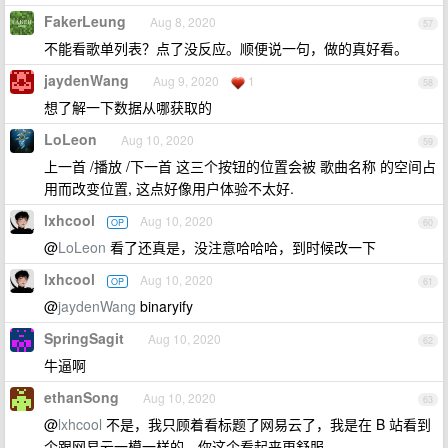
FakerLeung
Aug 8, 2020
57
不能看歌单列表？点了没反应。顺便说一句，做的真好看。
jaydenWang
Aug 9, 2020
1
58
想了解一下数据从哪获取的
LoLeon
Aug 10, 2020
59
上一首 /播放 /下一首 这三个按钮的位置会被 歌曲名称 的空间占
用而改变位置, 这点好像用户体验不太好.
lxhcool
Aug 10, 2020
OP
60
@
LoLeon
看了还真是，没注意哈哈哈，到时候改一下
lxhcool
Aug 10, 2020
OP
61
@
jaydenWang
binaryify
SpringSagit
Aug 10, 2020
62
牛逼啊
ethanSong
Aug 10, 2020
63
@
lxhcool
不是，我只顾着看标题了网易云了，我是在 B 站看到
个跟网易云一模一样的，你这个看起来更舒服