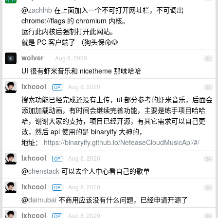
@
zachlhb
在上面加入一个不可打开网址栏，不可调出
chrome://flags 的 chromium 内核。
运行此内核后强制打开此网站。
就是 PC 客户端了 （狗头保命🐶
wolver
Aug 8, 2020
32
UI 很有虾米音乐和 nicetheme 那味哈哈
lxhcool
Aug 8, 2020
OP
33
搜索功能已经完成还没有上传，ui 部分参考的虾米音乐，后面会
添加加载动画，有时间会继续完善功能，主要是练手项目哈哈
哈，谢谢大家的支持，项目已经开源，有其它需求可以自己更
改，然后 api 使用的是 binaryify 大神的，
地址：
https://binaryify.github.io/NeteaseCloudMusicApi/#/
lxhcool
Aug 8, 2020
OP
34
@
chenstack
可以去个人中心看自己的歌单
lxhcool
Aug 8, 2020
OP
35
@
daimubai
不商用应该没有什么问题，已经申请开源了
lxhcool
Aug 8, 2020
OP
36