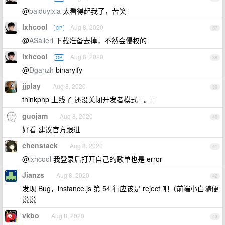
@
baiduyixia
太看得起我了，苦笑
lxhcool
Aug 8, 2020
OP
37
@
ASalieri
下载准备去掉，不然会侵权的
lxhcool
Aug 8, 2020
OP
38
@
Dganzh
binaryify
jjplay
Aug 8, 2020
39
thinkphp 上线了 还没关闭开发者模式 =。=
guojam
Aug 8, 2020
40
好看 建议官方跟进
chenstack
Aug 8, 2020
41
@
lxhcool
我登录后打开自己的歌单也是 error
Jianzs
Aug 8, 2020
42
发现 Bug，instance.js 第 54 行应该是 reject 吧（前端小白随便
说说
vkbo
Aug 8, 2020
43