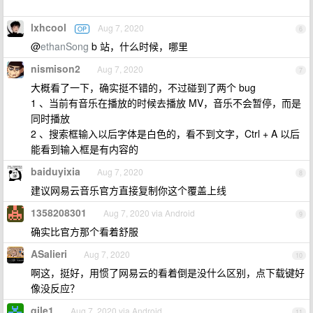
lxhcool
Aug 7, 2020
OP
6
@
ethanSong
b 站，什么时候，哪里
nismison2
Aug 7, 2020
7
大概看了一下，确实挺不错的，不过碰到了两个 bug
1 、当前有音乐在播放的时候去播放 MV，音乐不会暂停，而是
同时播放
2 、搜索框输入以后字体是白色的，看不到文字，Ctrl + A 以后
能看到输入框是有内容的
baiduyixia
Aug 7, 2020
8
建议网易云音乐官方直接复制你这个覆盖上线
1358208301
Aug 7, 2020 via Android
9
确实比官方那个看着舒服
ASalieri
Aug 7, 2020
10
啊这，挺好，用惯了网易云的看着倒是没什么区别，点下载键好
像没反应？
qile1
Aug 7, 2020 via Android
11