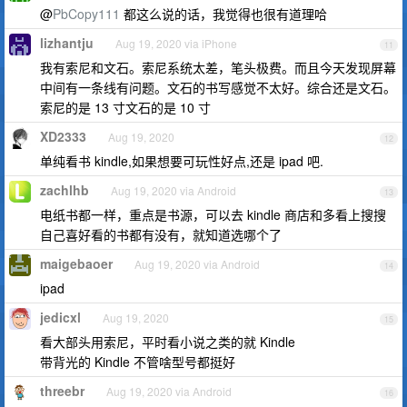
@
PbCopy111
都这么说的话，我觉得也很有道理哈
lizhantju
Aug 19, 2020 via iPhone
11
我有索尼和文石。索尼系统太差，笔头极费。而且今天发现屏幕
中间有一条线有问题。文石的书写感觉不太好。综合还是文石。
索尼的是 13 寸文石的是 10 寸
XD2333
Aug 19, 2020
12
单纯看书 kindle,如果想要可玩性好点,还是 ipad 吧.
zachlhb
Aug 19, 2020 via Android
13
电纸书都一样，重点是书源，可以去 kindle 商店和多看上搜搜
自己喜好看的书都有没有，就知道选哪个了
maigebaoer
Aug 19, 2020 via Android
14
ipad
jedicxl
Aug 19, 2020
15
看大部头用索尼，平时看小说之类的就 Kindle
带背光的 Kindle 不管啥型号都挺好
threebr
Aug 19, 2020 via Android
16