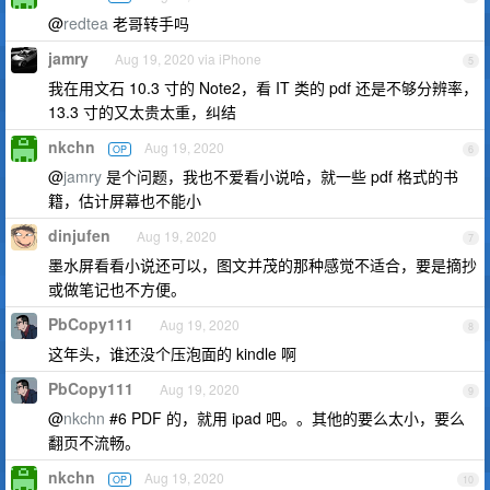
@
redtea
老哥转手吗
jamry
Aug 19, 2020 via iPhone
5
我在用文石 10.3 寸的 Note2，看 IT 类的 pdf 还是不够分辨率，
13.3 寸的又太贵太重，纠结
nkchn
Aug 19, 2020
OP
6
@
jamry
是个问题，我也不爱看小说哈，就一些 pdf 格式的书
籍，估计屏幕也不能小
dinjufen
Aug 19, 2020
7
墨水屏看看小说还可以，图文并茂的那种感觉不适合，要是摘抄
或做笔记也不方便。
PbCopy111
Aug 19, 2020
8
这年头，谁还没个压泡面的 kindle 啊
PbCopy111
Aug 19, 2020
9
@
nkchn
#6 PDF 的，就用 ipad 吧。。其他的要么太小，要么
翻页不流畅。
nkchn
Aug 19, 2020
OP
10