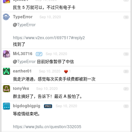
民生 5 万就可以，不过只有电子卡
TypeError
Sep 10, 2020
18
@
TypeError
https://www.v2ex.com/t/697517#reply2
找到了
MrL30716
Sep 10, 2020
OP
19
@
TypeError
目前好像暂停了中信
earther01
Sep 10, 2020
1
20
我走沪港通，感觉每次买卖手续费都被割一次
tonyVex
Sep 10, 2020
21
群主搞好了，告诉下！最近 A 股怕了。
bigdogbigpig
Sep 10, 2020
PRO
22
等疫情结束吧。
https://www.jisilu.cn/question/332035