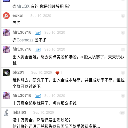
@
MrLQX
有的 你是想炒股用吗？
eokol
Sep 10, 2020
5
同问
MrL30716
Sep 10, 2020
OP
6
@
Cosmozz
差不多
MrL30716
Sep 10, 2020
OP
7
出入资金困难，想去买点美股和港股，a 股太坑爹了，天天玩心
跳
bk201
Sep 10, 2020
1
8
我也想去，研究了下，出入金成本略高，并且成功率不高。谁拉
个群可以讨论下。
MrL30716
Sep 10, 2020
OP
9
十万资金起步就算了，哪有那么多钱
lekai63
Sep 10, 2020
10
没十万资金。然后还要出海炒股？
估计赚的还没汇兑损失以及国际回款手续费多把...