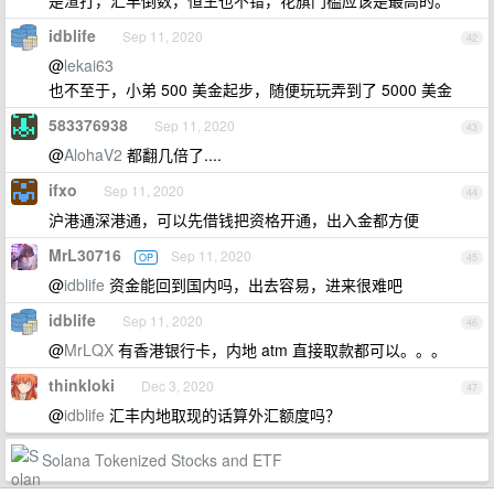
是渣打，汇丰倒数，恒生也不错，花旗门槛应该是最高的。
idblife
Sep 11, 2020
42
@
lekai63
也不至于，小弟 500 美金起步，随便玩玩弄到了 5000 美金
583376938
Sep 11, 2020
43
@
AlohaV2
都翻几倍了....
ifxo
Sep 11, 2020
44
沪港通深港通，可以先借钱把资格开通，出入金都方便
MrL30716
Sep 11, 2020
OP
45
@
idblife
资金能回到国内吗，出去容易，进来很难吧
idblife
Sep 11, 2020
46
@
MrLQX
有香港银行卡，内地 atm 直接取款都可以。。。
thinkloki
Dec 3, 2020
47
@
idblife
汇丰内地取现的话算外汇额度吗？
Solana Tokenized Stocks and ETF