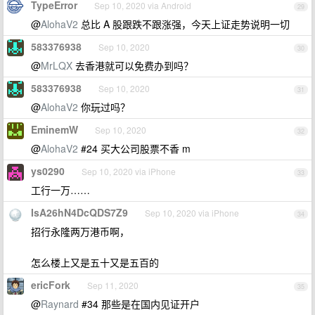
TypeError
Sep 10, 2020 via Android
29
@
AlohaV2
总比 A 股跟跌不跟涨强，今天上证走势说明一切
583376938
Sep 10, 2020
30
@
MrLQX
去香港就可以免费办到吗？
583376938
Sep 10, 2020
31
@
AlohaV2
你玩过吗？
EminemW
Sep 10, 2020
32
@
AlohaV2
#24 买大公司股票不香 m
ys0290
Sep 10, 2020 via iPhone
33
工行一万……
IsA26hN4DcQDS7Z9
Sep 10, 2020 via iPhone
34
招行永隆两万港币啊，
怎么楼上又是五十又是五百的
ericFork
Sep 11, 2020
35
@
Raynard
#34 那些是在国内见证开户