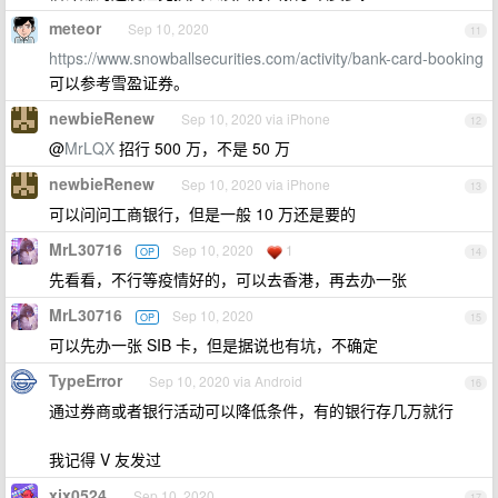
meteor
Sep 10, 2020
11
https://www.snowballsecurities.com/activity/bank-card-booking
可以参考雪盈证券。
newbieRenew
Sep 10, 2020 via iPhone
12
@
MrLQX
招行 500 万，不是 50 万
newbieRenew
Sep 10, 2020 via iPhone
13
可以问问工商银行，但是一般 10 万还是要的
MrL30716
Sep 10, 2020
1
OP
14
先看看，不行等疫情好的，可以去香港，再去办一张
MrL30716
Sep 10, 2020
OP
15
可以先办一张 SIB 卡，但是据说也有坑，不确定
TypeError
Sep 10, 2020 via Android
16
通过券商或者银行活动可以降低条件，有的银行存几万就行
我记得 V 友发过
xjx0524
Sep 10, 2020
17