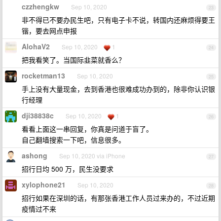
czzhengkw
Sep 10, 2020
23
非不得已不要办民生吧，只有电子卡不说，转国内还麻烦得要王
锴，要去网点申报
AlohaV2
Sep 10, 2020
1
24
把我看笑了。当国际韭菜就香么？
rocketman13
Sep 10, 2020
25
手上没有大量现金，去到香港也很难成功办到的，除非你认识银
行经理
dji38838c
Sep 10, 2020
1
26
看看上面这一串回复，你真是问道于盲了。
自己翻墙搜索一下吧，信息很多。
ashong
Sep 10, 2020 via iPhone
27
招行日均 500 万，民生没要求
xylophone21
Sep 10, 2020
28
招行如果在深圳的话，有那张香港工作人员过来办的，不过近期
疫情过不来