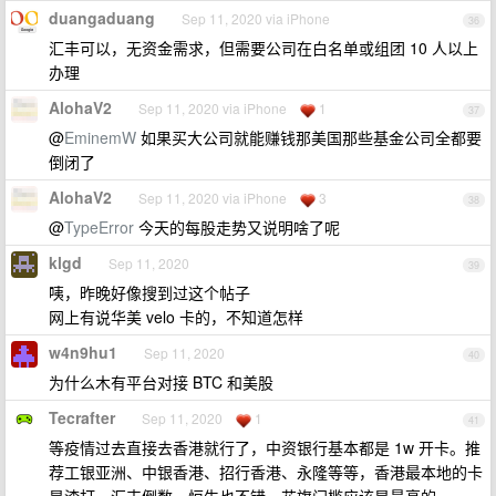
duangaduang
Sep 11, 2020 via iPhone
36
汇丰可以，无资金需求，但需要公司在白名单或组团 10 人以上
办理
AlohaV2
Sep 11, 2020 via iPhone
1
37
@
EminemW
如果买大公司就能赚钱那美国那些基金公司全都要
倒闭了
AlohaV2
Sep 11, 2020 via iPhone
3
38
@
TypeError
今天的每股走势又说明啥了呢
klgd
Sep 11, 2020
39
咦，昨晚好像搜到过这个帖子
网上有说华美 velo 卡的，不知道怎样
w4n9hu1
Sep 11, 2020
40
为什么木有平台对接 BTC 和美股
Tecrafter
Sep 11, 2020
1
41
等疫情过去直接去香港就行了，中资银行基本都是 1w 开卡。推
荐工银亚洲、中银香港、招行香港、永隆等等，香港最本地的卡