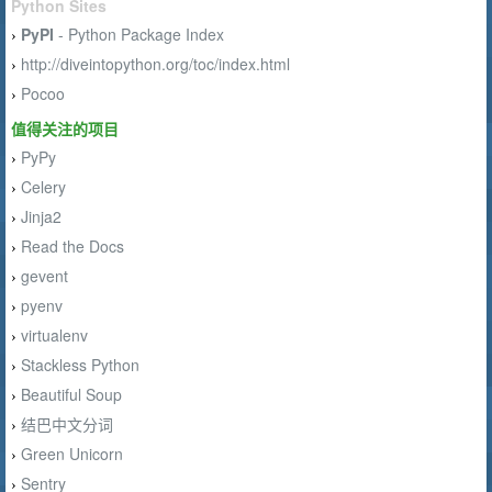
Python Sites
PyPI
- Python Package Index
›
http://diveintopython.org/toc/index.html
›
Pocoo
›
值得关注的项目
PyPy
›
Celery
›
Jinja2
›
Read the Docs
›
gevent
›
pyenv
›
virtualenv
›
Stackless Python
›
Beautiful Soup
›
结巴中文分词
›
Green Unicorn
›
Sentry
›