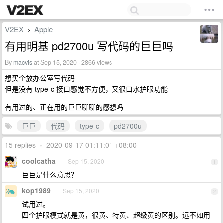
V2EX
Apple
›
有用明基 pd2700u 写代码的巨巨吗
By
macvis
at Sep 15, 2020 · 2866 views
想买个放办公室写代码
但是没有 type-c 接口感觉不方便，又很口水护眼功能
有用过的、正在用的巨巨聊聊的感想吗
巨巨
代码
type-c
pd2700u
15 replies
•
2020-09-17 01:11:01 +08:00
coolcatha
Sep 15, 2020
1
巨巨是什么意思？
kop1989
Sep 15, 2020
2
试用过。
四个护眼模式就是黄，很黄、特黄、超级黄的区别。远不如用