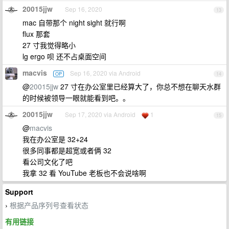
20015jjw
Sep 16, 2020
13
mac 自带那个 night sight 就行啊
flux 那套
27 寸我觉得略小
lg ergo 呗 还不占桌面空间
macvis
Sep 16, 2020 via Android
OP
14
@
20015jjw
27 寸在办公室里已经算大了，你总不想在聊天水群
的时候被领导一眼就能看到吧。。
20015jjw
Sep 17, 2020 via Android
1
15
@
macvis
我在办公室是 32+24
很多同事都是超宽或者俩 32
看公司文化了吧
我拿 32 看 YouTube 老板也不会说啥啊
Support
根据产品序列号查看状态
›
有用链接