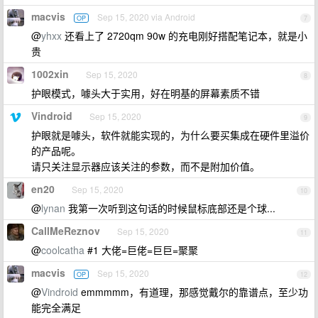
macvis
Sep 15, 2020 via Android
OP
7
@
yhxx
还看上了 2720qm 90w 的充电刚好搭配笔记本，就是小
贵
1002xin
Sep 15, 2020
8
护眼模式，噱头大于实用，好在明基的屏幕素质不错
Vindroid
Sep 15, 2020
9
护眼就是噱头，软件就能实现的，为什么要买集成在硬件里溢价
的产品呢。
请只关注显示器应该关注的参数，而不是附加价值。
en20
Sep 15, 2020
10
@
lynan
我第一次听到这句话的时候鼠标底部还是个球...
CallMeReznov
Sep 15, 2020
11
@
coolcatha
#1 大佬=巨佬=巨巨=聚聚
macvis
Sep 15, 2020
OP
12
@
Vindroid
emmmmm，有道理，那感觉戴尔的靠谱点，至少功
能完全满足