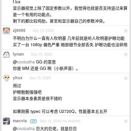
f.lux
显示器视觉上除了固定参数以外，我觉得也就是否支持竖过来算
是一个有用的功能点。
剩下的都比较鸡肋，甚至和显示器自己的参数冲突。
zj9495
Sep 15, 2020
3
不明白为什么一直有人吹明基 几年前就是听人吹明基护眼功能
买了一台 1080p 偏色严重 暗部细节全部丢失 护眼功能也没卵用
lynan
Sep 15, 2020
4
@
coolcatha
GG 的意思
你是 MM 还是 GG 啊（小新声音）。
yhxx
Sep 15, 2020
5
用过
护眼勉勉强强吧
显示器本身素质是很不错的
如果刚需 typec 可以考虑 U2720Q，性能基本五五开
macvis
Sep 15, 2020 via Android
OP
6
@
coolcatha
巨大的巨佬，就是巨巨