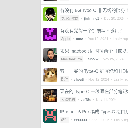
有没有 5G Type-C 非无线的随
宽带症候群
•
jinliming2
•
Dec 20, 2024
•
有没有觉得一个扩展坞不够用？
Apple
•
omz
•
Dec 12, 2024
• Lastly rep
如果 macbook 同时插两个（或以
MacBook Pro
•
sinotw
•
Nov 25, 2024
• 
双十一买的 Type-C 扩展坞和 H
配件
•
chouti
•
Nov 12, 2024
• Lastly re
现在的 Type-C 一线通在部
云修电脑
•
JeffGe
•
Nov 11, 2024
iPhone 16 Pro 换成 Type
配件
•
FEI0000
•
Apr 1, 2025
• Lastly re