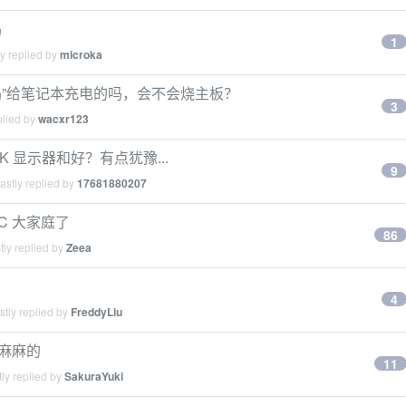
坞
1
y replied by
microka
扩展坞”给笔记本充电的吗，会不会烧主板？
3
plied by
wacxr123
 显示器和好？有点犹豫...
9
stly replied by
17681880207
C 大家庭了
86
ly replied by
Zeea
4
tly replied by
FreddyLiu
来麻麻的
11
ly replied by
SakuraYuki