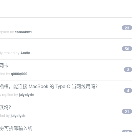
23
eplied by
canaanlv1
50
ly replied by
Audio
太网卡
3
lied by
q000q000
C 插槽，能连接 MacBook 的 Type-C 当网线用吗？
4
y replied by
julyclyde
扩展坞？
21
lied by
julyclyde
输入线/可拆卸输入线