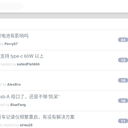
充电,对电池有影响吗
24
 by
Perry87
 type-c 60W 以上
15
 replied by
saltedFish666
16
ed by
AlexBro
usb-A 母口了，还是不够“防呆”
16
lied by
BlueFang
导致行车记录仪频繁重启，有没有解决方案
11
ly replied by
sirwu28