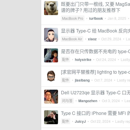
既要出门只带一根线, 又要 MagSafe
谱的牌子? 用过的朋友推荐下
MacBook Pro
•
turfbook
•
Jan 8, 2025
• 
显示器 Type-C 给 MacBook 
MacBook Air
•
xiaoz
•
Oct 29, 2024
• Las
是否存在只传数据不充电的 type-
配件
•
holystrike
•
Oct 24, 2024
• Lastly
[求官网平替推荐] lighting to typ
配件
•
jiaslbang
•
Oct 7, 2024
• Lastly r
Dell U2723qe 显示器 Type-
问与答
•
Mangozhen
•
Oct 3, 2024
• Last
Type C 接口的 iPhone 需要 
配件
•
JuicyJ
•
Oct 22, 2024
• Lastly re