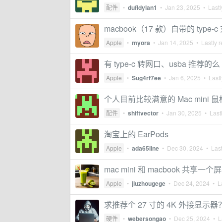
配件
•
dufldylan1
•
Jan 23, 2025
• Lastl
macbook（17 款）自带的 type-
Apple
•
myora
•
Jan 14, 2025
• Lastly r
有 type-c 转网口、usba 推荐的么
Apple
•
Sug4rf7ee
•
Jan 6, 2025
• Lastl
个人目前比较满意的 Mac mini 鼠
配件
•
shiftvector
•
Jan 30, 2025
• Lastl
淘宝上的 EarPods
Apple
•
ada65line
•
Dec 30, 2024
• Last
mac mini 和 macbook 共
Apple
•
jiuzhougege
•
Dec 24, 2024
• La
求推荐个 27 寸的 4K 外接显示器
硬件
•
webersongao
•
Dec 25, 2024
• La