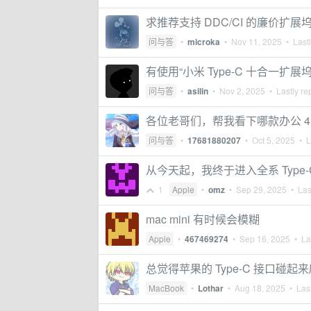
求推荐支持 DDC/CI 的廉价扩展
问与答
•
microka
•
Nov 11, 2025
• Lastl
有使用“小米 Type-C 十合一
问与答
•
asilin
•
Nov 2, 2025
• Lastly re
各位老哥们，帮我看下哪款办公 4K
问与答
•
17681880207
•
Oct 5, 2025
• La
从今天起，我终于进入全系 Type-
1
Apple
•
omz
•
Sep 29, 2025
• Last
mac mini 有时候会模糊
Apple
•
467469274
•
Sep 16, 2025
• Las
总觉得苹果的 Type-C 接口碰起
MacBook
•
Lothar
•
Aug 18, 2025
• Last