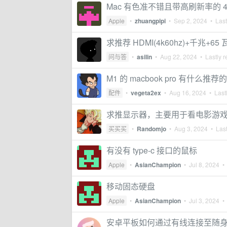
Mac 有色准不错且带高刷新率的 4
Apple
•
zhuangpipi
•
Sep 2, 2024
• Last
求推荐 HDMI(4k60hz)+千兆+65
问与答
•
asilin
•
Aug 22, 2024
• Lastly r
M1 的 macbook pro 有什么
配件
•
vegeta2ex
•
Aug 16, 2024
• Lastl
求推显示器，主要用于看电影游戏，偶尔
买买买
•
Randomjo
•
Aug 3, 2024
• Last
有没有 type-c 接口的鼠标
Apple
•
AsianChampion
•
Jul 8, 2024
• 
移动固态硬盘
Apple
•
AsianChampion
•
Jul 3, 2024
• 
安卓平板如何通过有线连接至随身 Wi