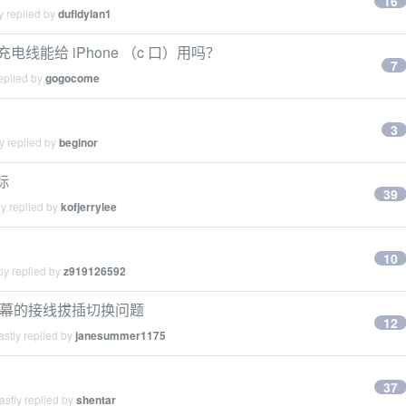
16
y replied by
dufldylan1
c 充电线能给 iPhone （c 口）用吗？
7
eplied by
gogocome
3
y replied by
beginor
标
39
y replied by
kofjerrylee
10
ly replied by
z919126592
享一个屏幕的接线拔插切换问题
12
stly replied by
janesummer1175
？
37
stly replied by
shentar