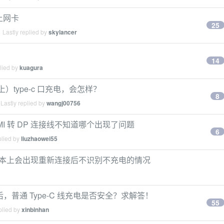
身上网卡
25
 Lastly replied by
skylancer
14
lied by
kuagura
上）type-c 口充电，会怎样？
8
Lastly replied by
wangj00756
DMI 转 DP 连接线不知道哪个出现了问题
6
plied by
liuzhaowei55
分笔记本上会出现重新连接后不识别不充电的情况
-C 接口后，普通 Type-C 线充电是否安全？求解答！
55
plied by
xinbinhan