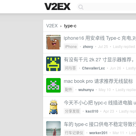
V2EX
type-c
›
iphone16 用安卓线 Type-c 
iPhone
•
zhovy
•
Jul 25
• Lastly replied
有没有千元 2k 27 寸显示器推荐，支持
问与答
•
ChevalierLxc
•
Jun 26
• Lastly
mac book pro 请求推荐无线鼠标
配件
•
wuhunyu
•
May 10
• Lastly repli
今天不小心把 typc-c 线插进电脑 
分享发现
•
ksc010
•
Apr 23
• Lastly rep
车的 type-c 接口供电不稳定
行车记录仪
•
worker201
•
Mar 11
• Last