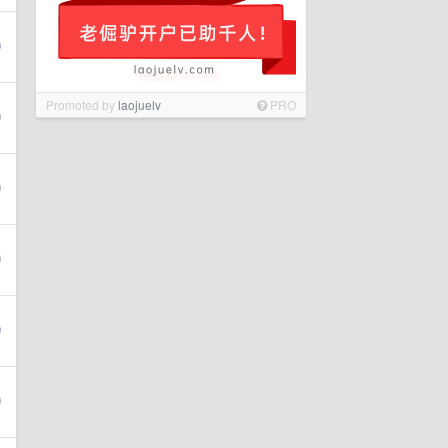
Promoted by
laojuelv
PRO