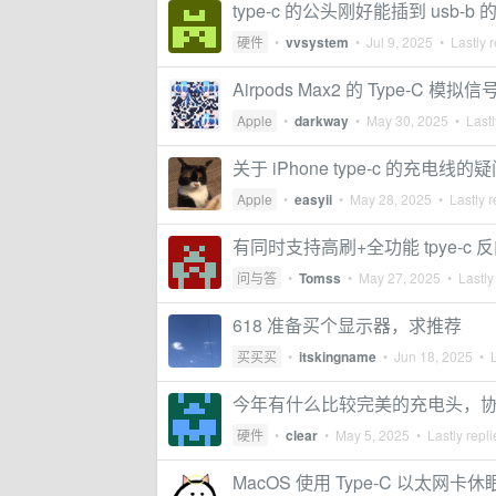
type-c 的公头刚好能插到 us
硬件
•
vvsystem
•
Jul 9, 2025
• Lastly r
Airpods Max2 的 Type-C 模拟
Apple
•
darkway
•
May 30, 2025
• Lastl
关于 iPhone type-c 的充电线的
Apple
•
easyii
•
May 28, 2025
• Lastly r
有同时支持高刷+全功能 tpye-c 
问与答
•
Tomss
•
May 27, 2025
• Lastly
618 准备买个显示器，求推荐
买买买
•
itskingname
•
Jun 18, 2025
• L
今年有什么比较完美的充电头，
硬件
•
clear
•
May 5, 2025
• Lastly repl
MacOS 使用 Type-C 以