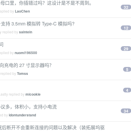
b-b 的母口里，你插错过吗？这设计是不是不周到。
32
eplied by
LaoChen
信号支持 3.5mm 模拟转 Type-C 模拟吗?
12
y replied by
saintein
疑问
29
eplied by
nuomi196500
反向充电的 27 寸显示器吗？
5
 replied by
Tomss
4
astly replied by
micookie
协议多，体积小，支持小电流
34
ied by
idontunderstand
太网卡休眠后断开不会重新连接的问题以及解决（装拓展坞驱