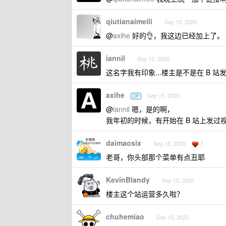
qiutianaimeili
Sep 15, 2020
@
axihe
好的👌，我这边已经加上了。
iannil
Sep 15, 2020
这名字我有印象...楼主是不是在 B 站
axihe
Sep 15, 2020
OP
@
iannil
嗯，是的啊，
我年初的时候，有开始在 B 站上发过
daimaosix
1
Sep 15, 2020
老哥，你头部那个菜单有点丑耶
KevinBlandy
Sep 15, 2020
楼主这个站运营多久啦？
chuhemiao
Sep 15, 2020