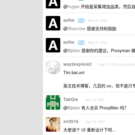
@
hugee
开始是采集增加品类，然后自
axihe
Sep 16, 2020
OP
@
Shauntse
感谢支持和鼓励
axihe
Sep 16, 2020
OP
@
Bijiabo
感谢你的建议，Proxyma
way2explore2
Sep 16, 2020 via Androi
Tim.bai.uni
英文技术博客，几百的 uv，但不是
TabGre
Sep 16, 2020
@
Bijiabo
有人合买 ProxyMan 吗？
xrr2016
Sep 16, 2020
大佬请个 UI 重新设计下呗...