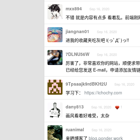
mxx894
Sep 16, 2020
不错 就是内容有点多 看着乱。前端刚
jiangnan01
Sep 16, 2020
进我的收藏夹吃灰吧 i(っﾟДﾟ)っ!!
7DLNU56W
Sep 16, 2020
厉害了，非常喜欢你的网站，顺便求
已经给您发送 E-mail，申请添加友情
9Tpsaajk9rdBKH2U
Sep 16, 2020
学习下：
https://ichochy.com
dany813
1
Sep 16, 2020
画风看着好难受，太杂
ruanimal
Sep 16, 2020
来晒博客了
blog.ponder.work