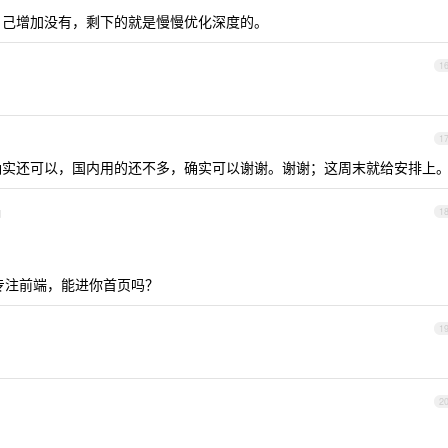
己增加没有，剩下的就是慢慢优化深度的。
1
1
n 确实还可以，国内用的还不多，确实可以谢谢。谢谢；这周末就给安排上
d
1
只专注前端，能进你首页吗？
1
2