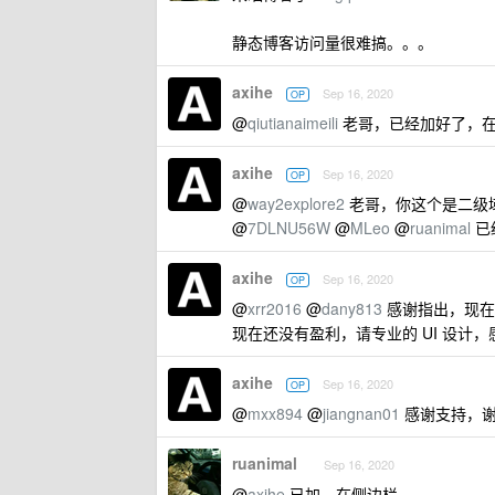
静态博客访问量很难搞。。。
axihe
Sep 16, 2020
OP
@
qiutianaimeili
老哥，已经加好了，
axihe
Sep 16, 2020
OP
@
way2explore2
老哥，你这个是二级
@
7DLNU56W
@
MLeo
@
ruanimal
已
axihe
Sep 16, 2020
OP
@
xrr2016
@
dany813
感谢指出，现在
现在还没有盈利，请专业的 UI 设计
axihe
Sep 16, 2020
OP
@
mxx894
@
jiangnan01
感谢支持，
ruanimal
Sep 16, 2020
@
axihe
已加，在侧边栏