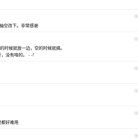
1
抽空改下。非常感谢
1
忙的时候就放一边，空的时候就搞。
没有啥的。 - -!
1
1
1
感觉都好难用
1