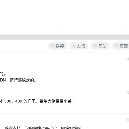
链接
友情
网站
页面
年的。
DN，运行很稳定的。
也才 300，400 的样子。希望大佬带带小弟。
，感谢支持。我的网站也是弟弟，同病相怜啊。。。