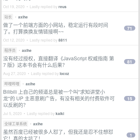
Oct 19, 2020 • Lastly replied by
reus
站长
•
axihe
做了一个前端方面的小网站，稳定运行有段时间
71
了。打算换换友情链接啊~~
Oct 12, 2020 • Lastly replied by
8811
程序员
•
axihe
没有经过授权，直接翻译《JavaScript 权威指南 第
81
7 版》这本书会有什么后果？
Aug 27, 2020 • Lastly replied by
locoz
哔哩哔哩
•
axihe
Bilibili 上自己的频道总是被一个叫"求知讲堂小
龙"的 UP 主恶意刷广告，有没有相关的付费软件可
15
以反刷的？
Jul 5, 2020 • Lastly replied by
kaiki
全球工单系统
•
axihe
虽然百度已经被很多人怼了，但我还是忍不住想怼
1
它！真的太坑了！