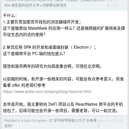
›
月 2 日
50K 稳定盈利运作 6 年+ 内部孵化新项目
干什么：
1.主要负责加密货币钱包的浏览器插件开发；
这个是做类似 MateMask 的应用一样么？还是做跨链的扩展用来支撑
币信生态内的合约使用？
2.单页应用 SPA 的开发和桌面端封装（ Electron ）；
这个是做跨平台 PC 端的钱包是么？
感觉和我早两年的研究方向高度重合啊，可惜在北京啊。
以前做的时候，有开源一些相关的内容，可能会有点参考意义，供准
备拿 offer 的老哥们参考
https://www.axihe.com/anbang/blog/resume.html
去年底开始，我主要转向 DeFi 项目以及 ReactNative 跨平台的手机
钱包了，后续可能也会开源一些项目，需要老哥，可以一起交流。
Replied to a topic by sylow
27 岁开始学前端入行 IT 业来得
2020 年 10 月 27
›
日
及吗？