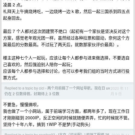
凌晨 2 点。
礼拜天上午搞烧烤吃，一边烧烤一边 k 歌，然后一起三国杀到四五点
起身回去。
最后 7 个人都对这次团建赞不绝口（起初有一个家伙是坚决反对这个
方案，感觉老年观光团一样，虽然经过各种拉票和鼓动，奈何这个方
案最后的分数最高。不过玩了两天后，就数那家伙评价最高）。
楼主这种七个人一起玩，应该让每个人都参与进来做选择，不要选自
己喜欢的，然后强迫别人陪你一起玩；
应该每个人都参与选择和讨论，也可以参考我们组的当时方式进行投
票方式。
Replied to a topic by cicl
两个月前搞了一个网址导航，现在日 uv
2020 年 11
›
月 9 日
仍在 2 位数徘徊，好期待上 3 位数
不要急，慢慢搞呗，
我也做了一个小网站，属于前端学习方面，都两年多了，现在工作日
才刚刚碰到 2000IP，反正空闲的时候就随便弄弄，忙的时候就不管。
坚持个十年八年，搞到 1WIP 不是梦(手动狗头)
Replied to a topic by rayston92
[北京（可远程）] 前端工程师 25-
2020 年 11