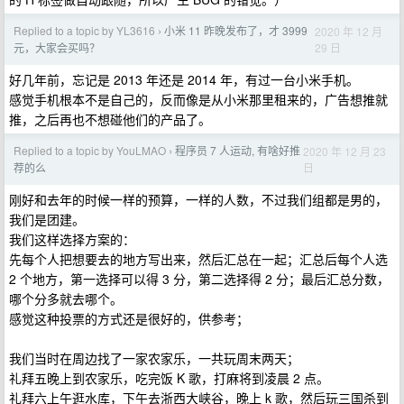
Replied to a topic by YL3616
小米 11 昨晚发布了，才 3999
2020 年 12 月
›
29 日
元，大家会买吗？
好几年前，忘记是 2013 年还是 2014 年，有过一台小米手机。
感觉手机根本不是自己的，反而像是从小米那里租来的，广告想推就
推，之后再也不想碰他们的产品了。
Replied to a topic by YouLMAO
程序员 7 人运动, 有啥好推
2020 年 12 月 23
›
日
荐的么
刚好和去年的时候一样的预算，一样的人数，不过我们组都是男的，
我们是团建。
我们这样选择方案的：
先每个人把想要去的地方写出来，然后汇总在一起；汇总后每个人选
2 个地方，第一选择可以得 3 分，第二选择得 2 分；最后汇总分数，
哪个分多就去哪个。
感觉这种投票的方式还是很好的，供参考；
我们当时在周边找了一家农家乐，一共玩周末两天；
礼拜五晚上到农家乐，吃完饭 K 歌，打麻将到凌晨 2 点。
礼拜六上午逛水库，下午去浙西大峡谷，晚上 k 歌，然后玩三国杀到