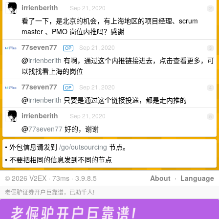
irrienberith
Sep 21, 2020
2
看了一下，是北京的机会，有上海地区的项目经理、scrum
master 、PMO 岗位内推吗？感谢
77seven77
Sep 21, 2020
OP
3
@
irrienberith
有啊，通过这个内推链接进去，点击查看更多，可
以找找看上海的岗位
77seven77
Sep 21, 2020
OP
4
@
irrienberith
只要是通过这个链接投递，都是走内推的
irrienberith
Sep 21, 2020
5
@
77seven77
好的，谢谢
• 外包信息请发到
/go/outsourcing
节点。
• 不要把相同的信息发到不同的节点
© 2026 V2EX · 73ms · 3.9.8.5
About
·
Language
老倔驴证券开户巨靠谱，已助千人!