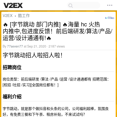
V2EX
酷工作
›
🔥 [字节跳动 部门内推] 🔥海量 hc 火热
内推中,包进度反馈！前后端研发/算法/产品/
运营/设计通通有!🔥
By
77seven77
at Sep 21, 2020 · 2187 views
字节跳动招人啦招人啦！
招聘岗位
岗位类型：前后端研发 /算法 /产品 /运营 /设计通通都有 招聘范围：
[校招 /社招 /实习][全国岗位都有！]
福利介绍
字节跳动，就是那个做抖音和头条的公司，公司福利超棒，氛围良
好，有免费三餐和下午茶、租房补贴，不来试试吗？