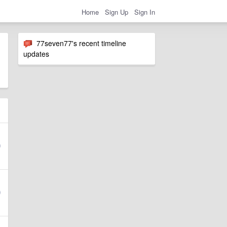
Home
Sign Up
Sign In
77seven77's recent timeline
updates