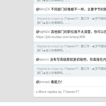
部门🔥招人好难啊呜。。。
@
MintZX
不同部门好像都不一样，主要字节的
Replied to a topic by
77seven77
酷工作
🔥[字节
›
›
部门🔥招人好难啊呜。。。
@
lsj8924
其他部门的职位我不太清楚，你可以
https://job.toutiao.com/s/wxyUKN
Replied to a topic by
77seven77
酷工作
🔥[字节
›
›
部门🔥招人好难啊呜。。。
@
ajsonx
没有写高级那就是初级吧，你直接在内
Replied to a topic by
77seven77
酷工作
🔥[字节
›
›
部门🔥招人好难啊呜。。。
@
jinmaoi
看能力！
More replies by 77seven77
»