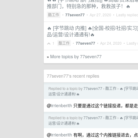
推部门，特别急的那种，救救孩子！🔥
酷工作
•
77seven77
•
Apr 27, 2020
• Lastly replie
🔥 [字节跳动 内推] 🔥[全国-校招/社招
品/运营/设计通通有!🔥
1
酷工作
•
77seven77
•
Apr 24, 2020
• Lastly 
More topics by 77seven77
»
77seven77's recent replies
Replied to a topic by
77seven77
酷工作
🔥 [字节
›
›
运营/设计通通有!🔥
@
irrienberith
只要是通过这个链接投递，都是走
Replied to a topic by
77seven77
酷工作
🔥 [字节
›
›
运营/设计通通有!🔥
@
irrienberith
有啊，通过这个内推链接进去，点