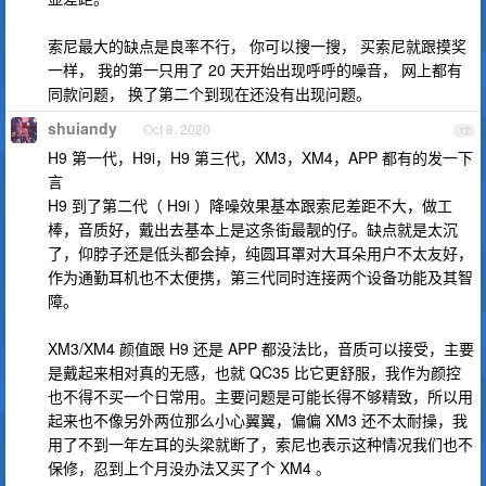
索尼最大的缺点是良率不行， 你可以搜一搜， 买索尼就跟摸奖
一样， 我的第一只用了 20 天开始出现呼呼的噪音， 网上都有
同款问题， 换了第二个到现在还没有出现问题。
shuiandy
Oct 8, 2020
12
H9 第一代，H9i，H9 第三代，XM3，XM4，APP 都有的发一下
言
H9 到了第二代（ H9i ）降噪效果基本跟索尼差距不大，做工
棒，音质好，戴出去基本上是这条街最靓的仔。缺点就是太沉
了，仰脖子还是低头都会掉，纯圆耳罩对大耳朵用户不太友好，
作为通勤耳机也不太便携，第三代同时连接两个设备功能及其智
障。
XM3/XM4 颜值跟 H9 还是 APP 都没法比，音质可以接受，主要
是戴起来相对真的无感，也就 QC35 比它更舒服，我作为颜控
也不得不买一个日常用。主要问题是可能长得不够精致，所以用
起来也不像另外两位那么小心翼翼，偏偏 XM3 还不太耐操，我
用了不到一年左耳的头梁就断了，索尼也表示这种情况我们也不
保修，忍到上个月没办法又买了个 XM4 。