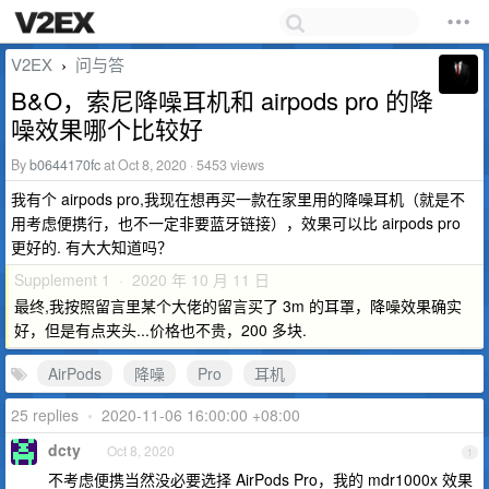
V2EX
问与答
›
B&O，索尼降噪耳机和 airpods pro 的降
噪效果哪个比较好
By
b0644170fc
at Oct 8, 2020 · 5453 views
我有个 airpods pro,我现在想再买一款在家里用的降噪耳机（就是不
用考虑便携行，也不一定非要蓝牙链接），效果可以比 airpods pro
更好的. 有大大知道吗？
Supplement 1 · 2020 年 10 月 11 日
最终,我按照留言里某个大佬的留言买了 3m 的耳罩，降噪效果确实
好，但是有点夹头...价格也不贵，200 多块.
AirPods
降噪
Pro
耳机
25 replies
•
2020-11-06 16:00:00 +08:00
dcty
Oct 8, 2020
1
不考虑便携当然没必要选择 AirPods Pro，我的 mdr1000x 效果