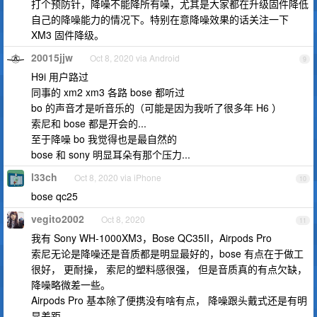
打个预防针，降噪不能降所有噪，尤其是大家都在升级固件降低
自己的降噪能力的情况下。特别在意降噪效果的话关注一下
XM3 固件降级。
20015jjw
Oct 8, 2020 via Android
9
H9i 用户路过
同事的 xm2 xm3 各路 bose 都听过
bo 的声音才是听音乐的（可能是因为我听了很多年 H6 ）
索尼和 bose 都是开会的...
至于降噪 bo 我觉得也是最自然的
bose 和 sony 明显耳朵有那个压力...
l33ch
Oct 8, 2020 via iPhone
10
bose qc25
vegito2002
Oct 8, 2020
11
我有 Sony WH-1000XM3，Bose QC35II，Airpods Pro
索尼无论是降噪还是音质都是明显最好的，bose 有点在于做工
很好， 更耐操， 索尼的塑料感很强， 但是音质真的有点欠缺，
降噪略微差一些。
Airpods Pro 基本除了便携没有啥有点， 降噪跟头戴式还是有明
显差距。