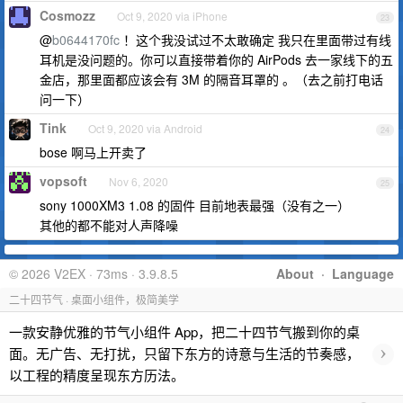
Cosmozz
Oct 9, 2020 via iPhone
23
@
b0644170fc
！这个我没试过不太敢确定 我只在里面带过有线
耳机是没问题的。你可以直接带着你的 AirPods 去一家线下的五
金店，那里面都应该会有 3M 的隔音耳罩的 。（去之前打电话
问一下）
Tink
Oct 9, 2020 via Android
24
bose 啊马上开卖了
vopsoft
Nov 6, 2020
25
sony 1000XM3 1.08 的固件 目前地表最强（没有之一）
其他的都不能对人声降噪
© 2026 V2EX · 73ms · 3.9.8.5
About
·
Language
二十四节气 · 桌面小组件，极简美学
一款安静优雅的节气小组件 App，把二十四节气搬到你的桌
›
面。无广告、无打扰，只留下东方的诗意与生活的节奏感，
以工程的精度呈现东方历法。