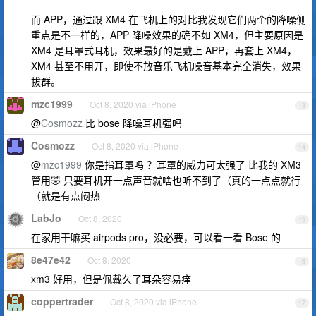
而 APP，通过跟 XM4 在飞机上的对比我发现它们两个的降噪侧
重点是不一样的，APP 降噪效果的确不如 XM4，但主要原因是
XM4 是耳罩式耳机，效果最好的是戴上 APP，再套上 XM4，
XM4 甚至不用开，即使不放音乐飞机噪音基本完全消失，效果
拔群。
mzc1999
Oct 8, 2020 via iPhone
13
@
Cosmozz
比 bose 降噪耳机强吗
Cosmozz
Oct 8, 2020 via iPhone
14
@
mzc1999
你是指耳罩吗 ？耳罩的威力可太强了 比我的 XM3
管用🤣 只要耳机开一点声音就啥也听不到了（真的一点点就行
（就是有点闷热
LabJo
Oct 8, 2020
15
在家用干嘛买 airpods pro，没必要，可以看一看 Bose 的
8e47e42
Oct 8, 2020
16
xm3 好用，但是佩戴久了耳朵容易痒
coppertrader
Oct 8, 2020 via iPhone
17