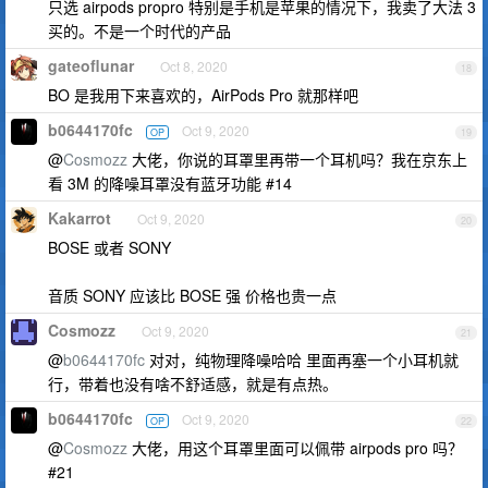
只选 airpods propro 特别是手机是苹果的情况下，我卖了大法 3
买的。不是一个时代的产品
gateoflunar
Oct 8, 2020
18
BO 是我用下来喜欢的，AirPods Pro 就那样吧
b0644170fc
Oct 9, 2020
OP
19
@
Cosmozz
大佬，你说的耳罩里再带一个耳机吗？我在京东上
看 3M 的降噪耳罩没有蓝牙功能 #14
Kakarrot
Oct 9, 2020
20
BOSE 或者 SONY
音质 SONY 应该比 BOSE 强 价格也贵一点
Cosmozz
Oct 9, 2020
21
@
b0644170fc
对对，纯物理降噪哈哈 里面再塞一个小耳机就
行，带着也没有啥不舒适感，就是有点热。
b0644170fc
Oct 9, 2020
OP
22
@
Cosmozz
大佬，用这个耳罩里面可以佩带 airpods pro 吗？
#21