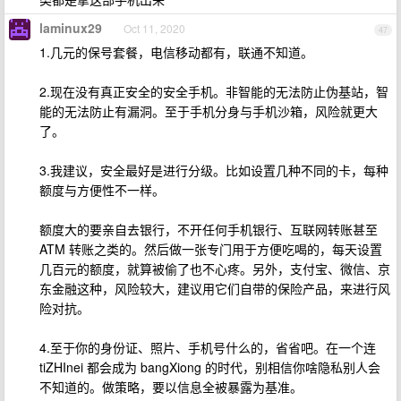
laminux29
Oct 11, 2020
47
1.几元的保号套餐，电信移动都有，联通不知道。
2.现在没有真正安全的安全手机。非智能的无法防止伪基站，智
能的无法防止有漏洞。至于手机分身与手机沙箱，风险就更大
了。
3.我建议，安全最好是进行分级。比如设置几种不同的卡，每种
额度与方便性不一样。
额度大的要亲自去银行，不开任何手机银行、互联网转账甚至
ATM 转账之类的。然后做一张专门用于方便吃喝的，每天设置
几百元的额度，就算被偷了也不心疼。另外，支付宝、微信、京
东金融这种，风险较大，建议用它们自带的保险产品，来进行风
险对抗。
4.至于你的身份证、照片、手机号什么的，省省吧。在一个连
tiZHInei 都会成为 bangXiong 的时代，别相信你啥隐私别人会
不知道的。做策略，要以信息全被暴露为基准。