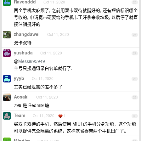
Ravenddd
Oct 11, 2020
25
两个手机太麻烦了, 之前用双卡双待就挺好的, 还有短信标识哪个
号收的, 申请宽带硬要给的手机卡正好拿来收垃圾, 以后停了就直
接注销挺好的
zhangdawei
Oct 11, 2020
26
双卡双待
yushuda
Oct 11, 2020
27
@
Messi695949
主号只接通讯录白名单就行了.
yyyb
Oct 11, 2020
28
其实已经泄露的差不多了
Aosaki
Oct 11, 2020
29
799 是 Redmi9 嘛
Team
Oct 11, 2020
1
30
买双卡双待的手机，然后使用 MIUI 的手机分身功能，这个功能
可以提供完全隔离的系统，这样就省得带两个手机出门了。
Mindjet
Oct 11, 2020