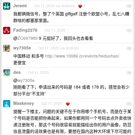
Jerami
Oct 11, 2020 via Android
1
16
我都俩微信号，整了个英国 giffgaff 注册个欧盟小号，乱七八糟
群啥的都塞那里面。
Fading2276
Oct 11, 2020
17
@
ZC697989
9 元挺好了，我回头也去看看
wy7305e
Oct 11, 2020 via Android
18
中国移动 和多号
http://www.10086.cn/events/heduohao/
更便宜
des
Oct 11, 2020
19
@
wy7305e
刚刚看了下，申请出来的号码是 184 或者 178 的，感觉会有少
部分平台“不支持”
Maskeney
Oct 11, 2020
1
20
提醒一下楼主，问题的关键不在于你用哪个手机号，而是在于某
个号码是否能把你串起来，如果你都用同一个号码去点外卖收快
递注册账号，那这个号码很容易就能描绘出你的用户画像，防范
信息泄露的话效果也是有限，要想在国内这种大环境下尽可能的