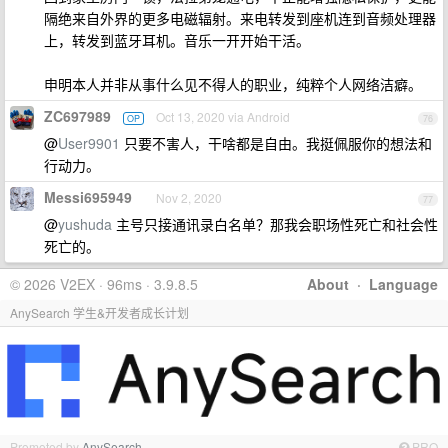
隔绝来自外界的更多电磁辐射。来电转发到座机连到音频处理器
上，转发到蓝牙耳机。音乐一开开始干活。
申明本人并非从事什么见不得人的职业，纯粹个人网络洁癖。
ZC697989
Oct 13, 2020 via Android
OP
76
@
User9901
只要不害人，干啥都是自由。我挺佩服你的想法和
行动力。
Messi695949
Nov 2, 2020
77
@
yushuda
主号只接通讯录白名单？那我会职场性死亡和社会性
死亡的。
© 2026 V2EX · 96ms · 3.9.8.5
About
·
Language
AnySearch 学生&开发者成长计划
Promoted by
AnySearch
PRO