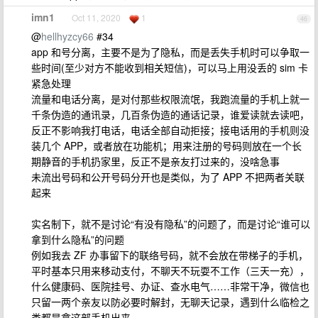
imn1
Oct 11, 2020
1
46
@
hellhyzcy66
#34
app 和号分离，主要不是为了隐私，而是丢失手机时可以争取一
些时间(至少对方不能收到相关短信)，可以马上用没丢的 sim 卡
紧急处理
流量和电话分离，是对付那些权限流氓，我跑流量的手机上就一
千条伪造的通讯录，几百条伪造的通话记录，谁爱读就去读吧，
反正不影响我打电话，电话全部自动拒接；接电话用的手机则没
装几个 APP，或者放在功能机；用来注册的号码则放在一个长
期静音的手机扔家里，反正不是亲友打过来的，没啥急事
未流出号码和公开号码分开也是类似，为了 APP 不把两者关联
起来
实名制下，就不是讨论“有没有隐私”的问题了，而是讨论“谁可以
拿到什么隐私”的问题
例如我去 ZF 办事留下的联络号码，就不会放在带梯子的手机，
平时基本只用来移动支付，不聊天不玩耍不工作（三天一充），
什么健康码、医院挂号、办证、查水电气……非常干净，微信也
只留一两个亲友以防必要时解封，无聊天记录，遇到什么临检之
类都是拿这部手机出来