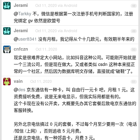
Jerami
Oct 11, 2020 via Android
48
@
Tarkky
不，微信是根据第一次注册手机号判断国家的，注册
完绑定 gv 依然是欧盟号
Jerami
Oct 11, 2020 via Android
49
@
user8341
没有月租，我记得从个十几欧元，有效期半年来的
cnfczn
Oct 11, 2020
50
现实是很难界定大小网站，比如抖音这种公司。可能刚开始就是
一个三流公司，但是现在做大。又或者类似 csdn 这种本来挺正
常的一个社区，然后因为数据库明文存储，直接就成"破鞋"了。
vain
Oct 11, 2020
51
@
des
京东通信有一种卡，叫 自由行一元卡 吧，月租 1 元。这
资费接听免费，说是无来电显示，但我实际用都是有的。
这个卡现在没有公开卖，大概要先办其它套餐后致电京东通信的
客服转换。
另外北京电信搞过 0 元的套餐，不过每个月至少要用一次（电话
/短信 /上网），否则追收 5 元月费。
还是北京电信，有一种郊县卡，月费 3 元。