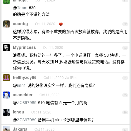
31
@
Team
#30
的确是个不错的方法
xuanbg
Oct 11, 2020
1
32
这样活得太累，有些不重要的东西该放弃就放弃。我说的是应用
不是隐私。
Myprincess
Oct 11, 2020
33
浪费钱。我移动的一年多了，一个电话没打。套餐 58 块钱，一
条信息没发。每天收到 N 多垃圾短信与保险贷款电话。没有存
任何电话。
hellhyzcy66
Oct 11, 2020 via iPhone
34
@
imn1
说的好像没实名一样，我们还有隐私？
asanelder
Oct 11, 2020
35
@
ZC697989
#10 电信有 5 元一个月的啊
lenqu
Oct 11, 2020
36
@
ZC697989
备用手机 sim 卡是哪里申请呢？
Jakarta
Oct 11, 2020
37