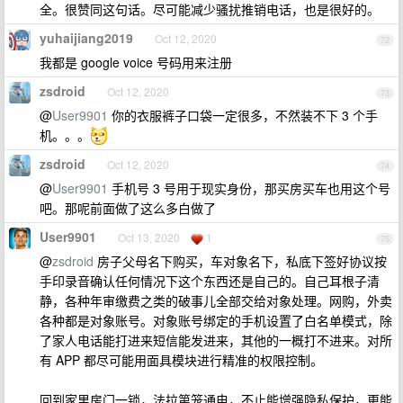
全。很赞同这句话。尽可能减少骚扰推销电话，也是很好的。
yuhaijiang2019
Oct 12, 2020
72
我都是 google voice 号码用来注册
zsdroid
Oct 12, 2020
73
@
User9901
你的衣服裤子口袋一定很多，不然装不下 3 个手
机。。。
zsdroid
Oct 12, 2020
74
@
User9901
手机号 3 号用于现实身份，那买房买车也用这个号
吧。那呢前面做了这么多白做了
User9901
Oct 13, 2020
1
75
@
zsdroid
房子父母名下购买，车对象名下，私底下签好协议按
手印录音确认任何情况下这个东西还是自己的。自己耳根子清
静，各种年审缴费之类的破事儿全部交给对象处理。网购，外卖
各种都是对象账号。对象账号绑定的手机设置了白名单模式，除
了家人电话能打进来短信能发进来，其他的一概打不进来。对所
有 APP 都尽可能用面具模块进行精准的权限控制。
回到家里房门一锁，法拉第笼通电，不止能增强隐私保护，更能