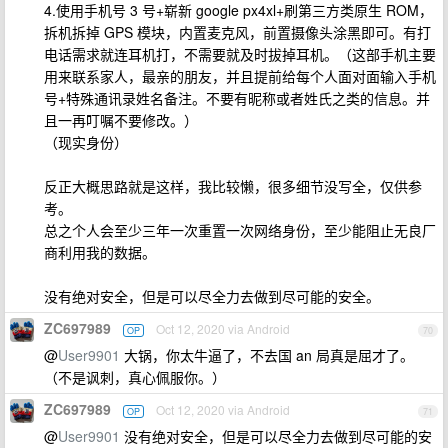
4.使用手机号 3 号+崭新 google px4xl+刷第三方类原生 ROM，
拆机拆掉 GPS 模块，内置麦克风，前置摄像头涂黑即可。有打
电话需求就连耳机打，不需要就及时拔掉耳机。（这部手机主要
用来联系家人，最亲的朋友，并且提前给每个人面对面输入手机
号+特殊通讯录姓名备注。不要有昵称或者姓氏之类的信息。并
且一再叮嘱不要修改。）
（现实身份）
反正大概思路就是这样，我比较懒，很多细节没写全，仅供参
考。
总之个人会至少三年一次重置一次网络身份，至少能阻止无良厂
商利用我的数据。
没有绝对安全，但是可以尽全力去做到尽可能的安全。
ZC697989
Oct 12, 2020 via Android
OP
70
@
User9901
大锅，你太牛逼了，不去国 an 局真是屈才了。
（不是讽刺，真心佩服你。）
ZC697989
Oct 12, 2020 via Android
OP
71
@
User9901
没有绝对安全，但是可以尽全力去做到尽可能的安