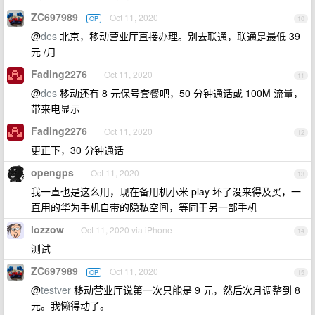
ZC697989
Oct 11, 2020
OP
10
@
des
北京，移动营业厅直接办理。别去联通，联通是最低 39
元 /月
Fading2276
Oct 11, 2020
11
@
des
移动还有 8 元保号套餐吧，50 分钟通话或 100M 流量，
带来电显示
Fading2276
Oct 11, 2020
12
更正下，30 分钟通话
opengps
Oct 11, 2020
13
我一直也是这么用，现在备用机小米 play 坏了没来得及买，一
直用的华为手机自带的隐私空间，等同于另一部手机
lozzow
Oct 11, 2020 via iPhone
14
测试
ZC697989
Oct 11, 2020
OP
15
@
testver
移动营业厅说第一次只能是 9 元，然后次月调整到 8
元。我懒得动了。