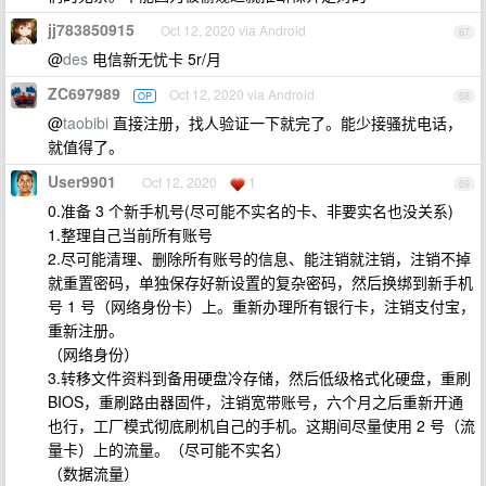
jj783850915
Oct 12, 2020 via Android
67
@
des
电信新无忧卡 5r/月
ZC697989
Oct 12, 2020 via Android
OP
68
@
taobibi
直接注册，找人验证一下就完了。能少接骚扰电话，
就值得了。
User9901
Oct 12, 2020
1
69
0.准备 3 个新手机号(尽可能不实名的卡、非要实名也没关系)
1.整理自己当前所有账号
2.尽可能清理、删除所有账号的信息、能注销就注销，注销不掉
就重置密码，单独保存好新设置的复杂密码，然后换绑到新手机
号 1 号（网络身份卡）上。重新办理所有银行卡，注销支付宝，
重新注册。
（网络身份）
3.转移文件资料到备用硬盘冷存储，然后低级格式化硬盘，重刷
BIOS，重刷路由器固件，注销宽带账号，六个月之后重新开通
也行，工厂模式彻底刷机自己的手机。这期间尽量使用 2 号（流
量卡）上的流量。（尽可能不实名）
（数据流量）