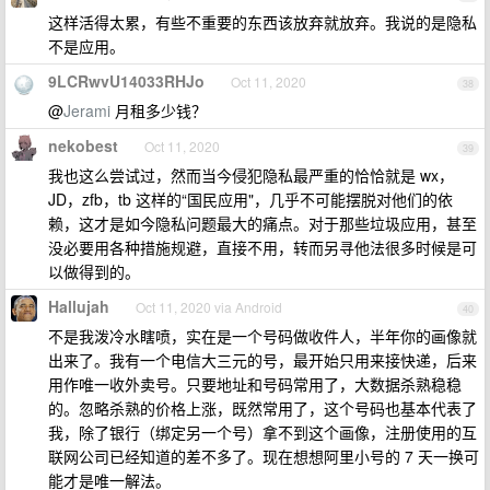
这样活得太累，有些不重要的东西该放弃就放弃。我说的是隐私
不是应用。
9LCRwvU14033RHJo
Oct 11, 2020
38
@
Jerami
月租多少钱？
nekobest
Oct 11, 2020
39
我也这么尝试过，然而当今侵犯隐私最严重的恰恰就是 wx，
JD，zfb，tb 这样的“国民应用"，几乎不可能摆脱对他们的依
赖，这才是如今隐私问题最大的痛点。对于那些垃圾应用，甚至
没必要用各种措施规避，直接不用，转而另寻他法很多时候是可
以做得到的。
Hallujah
Oct 11, 2020 via Android
40
不是我泼冷水瞎喷，实在是一个号码做收件人，半年你的画像就
出来了。我有一个电信大三元的号，最开始只用来接快递，后来
用作唯一收外卖号。只要地址和号码常用了，大数据杀熟稳稳
的。忽略杀熟的价格上涨，既然常用了，这个号码也基本代表了
我，除了银行（绑定另一个号）拿不到这个画像，注册使用的互
联网公司已经知道的差不多了。现在想想阿里小号的 7 天一换可
能才是唯一解法。