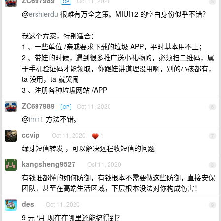
ZC697989
Oct 11, 2020
OP
5
@
ershierdu
很难有万全之策。MIUI12 的空白身份似乎不错？
我这个方案，特别适合：
1 、一些单位 /亲戚要求下载的垃圾 APP，平时基本用不上；
2 、带娃的时候，遇到很多推广送小礼物的，必须扫二维码，属
于手机验证码才能领取，你跟娃讲道理没用啊，别的小孩都有，
ta 没用，ta 就哭闹
3 、注册各种垃圾网站 /APP
ZC697989
Oct 11, 2020
OP
6
@
imn1
方法不错。
ccvip
Oct 11, 2020
1
7
绿芽短信转发 ，可以解决远程收短信的问题
kangsheng9527
Oct 11, 2020
8
有钱谁都懂的如何防御，有钱根本不需要做这些防御，直接安保
团队，甚至在高端生活区域，下层根本没法对你构成伤害！
des
Oct 11, 2020
9
9 元 /月 现在在哪里还能搞得到？