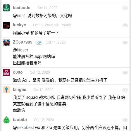
badcode
Oct 11, 2020
57
@
imn1
说到数据污染的，大佬呀
luckyc
Oct 11, 2020 via iPhone
58
阿里小号 和多号了解一下
ZC697989
Oct 11, 2020
OP
59
@
l4ever
能注册各种 app/网站吗
出国能接着用吗
o00o
Oct 12, 2020
60
海信 A5 、掌阅 妥妥的，我现在已经把它当主力机了
kingiis
Oct 12, 2020
61
我买了 squad 战术小队 我说两句牢骚 我小爱听到了 我在 B 站
某宝就看到了这个信息的售卖
你敢信
taobibi
Oct 12, 2020
62
@
nekobest
wx 和 zfb 是国民级应用，另外两个应该还不算，因