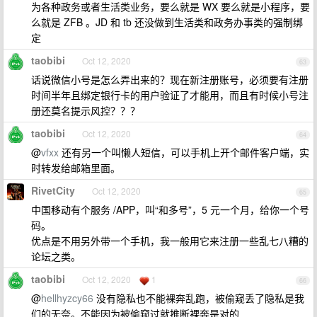
为各种政务或者生活类业务，要么就是 WX 要么就是小程序，要
么就是 ZFB 。JD 和 tb 还没做到生活类和政务办事类的强制绑
定
taobibi
Oct 12, 2020
63
话说微信小号是怎么弄出来的？现在新注册账号，必须要有注册
时间半年且绑定银行卡的用户验证了才能用，而且有时候小号注
册还莫名提示风控？？？
taobibi
Oct 12, 2020
64
@
vfxx
还有另一个叫懒人短信，可以手机上开个邮件客户端，实
时转发给邮箱里面。
RivetCity
Oct 12, 2020
65
中国移动有个服务 /APP，叫“和多号”，5 元一个月，给你一个号
码。
优点是不用另外带一个手机，我一般用它来注册一些乱七八糟的
论坛之类。
taobibi
Oct 12, 2020
1
66
@
hellhyzcy66
没有隐私也不能裸奔乱跑，被偷窥丢了隐私是我
们的无奈。不能因为被偷窥过就推断裸奔是对的