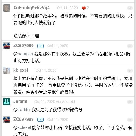
XnEnokq9vkvVq4
Oct 11, 2020
2
52
你们没听过那个故事吗，被熊追的时候，不需要跑的比熊快，只
要跑的比别人快就行了
隐私保护同理
ZC697989
Oct 11, 2020
OP
53
@
hanqian
我没那么在乎隐私。我主要是为了给娃领小礼品+防
止对方打电话。
kblexel
Oct 11, 2020
54
楼主跟我有点像，不过我是把副卡也插在平时用的手机上，要用
再启用 sim 卡的，备用机登了个微信小号，平时放家里，不随身
带着。确实小号还是很有必要的。
Jerami
Oct 11, 2020 via Android
55
@
Tarkky
我只是为了获得欧盟微信号
ZC697989
Oct 11, 2020
OP
56
@
kblexel
能给娃领小礼品+少接骚扰电话，够了。至于隐私，有
心无力。