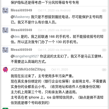
保护隐私还是得考虑一下分风险等级专号专用
Messi695949
Oct 11, 2020 via Android
21
@
Maskeney
我只是不想接到骚扰电话，尽可能保护主号码而
已。我又不是什么有价值人员。
Messi695949
Oct 11, 2020 via Android
22
@
des
是的，我之前联通 166 的手机号，就不能接收摇号的短
信。所以这次我专门办了一个 130 的手机号。
Messi695949
Oct 11, 2020 via Android
23
@
kangsheng9527
你这说的太玄幻了，我又不是马云王健林，
不需要这么高端的方式。
JCZ2MkKb5S8ZX9pq
Oct 11, 2020
24
我现在反过来了，主号使用多年污染严重。
现在真实身份绑定的（银行企业社保等）全部用主号，不需要真
实身份的全都丢云小号。（收货地址和收件人也做身份区隔）
主力机上用第三个号，只和亲友熟人通话用。
主号丢在老 iphone 上，ios 自带短信同步。（缺点是搞不清短
信到底是哪个号码收到的）